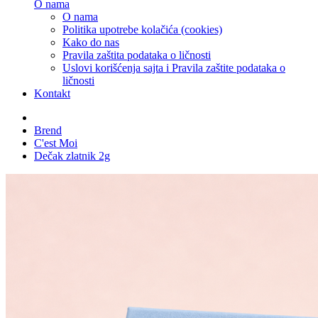
O nama
O nama
Politika upotrebe kolačića (cookies)
Kako do nas
Pravila zaštita podataka o ličnosti
Uslovi korišćenja sajta i Pravila zaštite podataka o
ličnosti
Kontakt
Brend
C'est Moi
Dečak zlatnik 2g