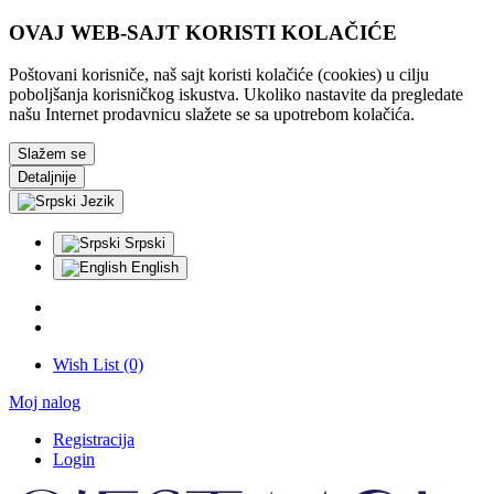
OVAJ WEB-SAJT KORISTI KOLAČIĆE
Poštovani korisniče, naš sajt koristi kolačiće (cookies) u cilju
poboljšanja korisničkog iskustva. Ukoliko nastavite da pregledate
našu Internet prodavnicu slažete se sa upotrebom kolačića.
Slažem se
Detaljnije
Jezik
Srpski
English
Wish List (0)
Moj nalog
Registracija
Login