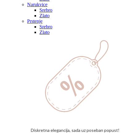
Narukvice
Srebro
Zlato
Prstenje
Srebro
Zlato
Diskretna elegancija, sada uz poseban popust!