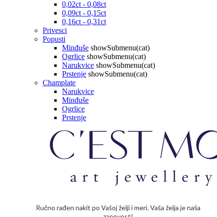
0,02ct - 0,08ct
0,09ct - 0,15ct
0,16ct - 0,31ct
Privesci
Popusti
Minđuše
showSubmenu(cat)
Ogrlice
showSubmenu(cat)
Narukvice
showSubmenu(cat)
Prstenje
showSubmenu(cat)
Champlate
Narukvice
Minđuše
Ogrlice
Prstenje
Ručno rađen nakit po Vašoj želji i meri. Vaša želja je naša
zapovest!