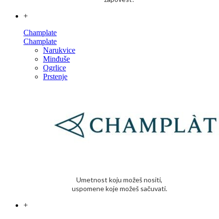
+
Champlate
Champlate
Narukvice
Minđuše
Ogrlice
Prstenje
Umetnost koju možeš nositi,
uspomene koje možeš sačuvati.
+