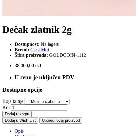
Dečak zlatnik 2g
Dostupnost:
Na lageru
Brend:
C'est Moi
Šifra proizvoda:
GOLDCOIN-1112
38.000,00 rsd
U cenu je uključen PDV
Dostupne opcije
Boja kutije
Kol
Dodaj u korpu
Dodaj u Wish List
Uporedi ovaj proizvod
Opis