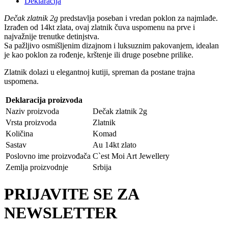
Deklaracija
Dečak zlatnik 2g
predstavlja poseban i vredan poklon za najmlađe.
Izrađen od 14kt zlata, ovaj zlatnik čuva uspomenu na prve i
najvažnije trenutke detinjstva.
Sa pažljivo osmišljenim dizajnom i luksuznim pakovanjem, idealan
je kao poklon za rođenje, krštenje ili druge posebne prilike.
Zlatnik dolazi u elegantnoj kutiji, spreman da postane trajna
uspomena.
Deklaracija proizvoda
Naziv proizvoda
Dečak zlatnik 2g
Vrsta proizvoda
Zlatnik
Količina
Komad
Sastav
Au 14kt zlato
Poslovno ime proizvođača
C`est Moi Art Jewellery
Zemlja proizvodnje
Srbija
PRIJAVITE SE ZA
NEWSLETTER