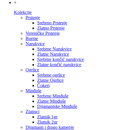
+
Kolekcije
Prstenje
Srebrno Prstenje
Zlatno Prstenje
Vereničko Prstenje
Burme
Narukvice
Srebrne Narukvice
Zlatne Narukvice
Srebrne končić narukvice
Zlatne končić narukvice
Ogrlice
Srebrne ogrlice
Zlatne Ogrlice
Čokeri
Minđuše
Srebrne Minđuše
Zlatne Minđuše
Dijamantske Minđuše
Zlatnici
Zlatnik 1gr
Zlatnik 2gr
Dijamanti i drago kamenje