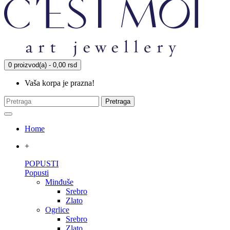
0 proizvod(a) - 0,00 rsd
Vaša korpa je prazna!
Pretraga
Home
+
POPUSTI
Popusti
Minđuše
Srebro
Zlato
Ogrlice
Srebro
Zlato