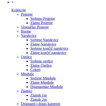
+
Kolekcije
Prstenje
Srebrno Prstenje
Zlatno Prstenje
Vereničko Prstenje
Burme
Narukvice
Srebrne Narukvice
Zlatne Narukvice
Srebrne končić narukvice
Zlatne končić narukvice
Ogrlice
Srebrne ogrlice
Zlatne Ogrlice
Čokeri
Minđuše
Srebrne Minđuše
Zlatne Minđuše
Dijamantske Minđuše
Zlatnici
Zlatnik 1gr
Zlatnik 2gr
Dijamanti i drago kamenje