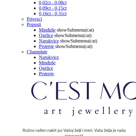
0,02ct - 0,08ct
0,09ct - 0,15ct
0,16ct - 0,31ct
Privesci
Popusti
Minđuše
showSubmenu(cat)
Ogrlice
showSubmenu(cat)
Narukvice
showSubmenu(cat)
Prstenje
showSubmenu(cat)
Champlate
Narukvice
Minđuše
Ogrlice
Prstenje
Ručno rađen nakit po Vašoj želji i meri. Vaša želja je naša
zapovest!