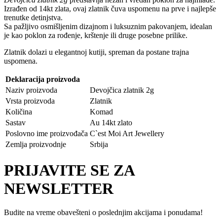
Izrađen od 14kt zlata, ovaj zlatnik čuva uspomenu na prve i najlepše
trenutke detinjstva.
Sa pažljivo osmišljenim dizajnom i luksuznim pakovanjem, idealan
je kao poklon za rođenje, krštenje ili druge posebne prilike.
Zlatnik dolazi u elegantnoj kutiji, spreman da postane trajna
uspomena.
Deklaracija proizvoda
Naziv proizvoda
Devojčica zlatnik 2g
Vrsta proizvoda
Zlatnik
Količina
Komad
Sastav
Au 14kt zlato
Poslovno ime proizvođača
C`est Moi Art Jewellery
Zemlja proizvodnje
Srbija
PRIJAVITE SE ZA
NEWSLETTER
Budite na vreme obavešteni o poslednjim akcijama i ponudama!