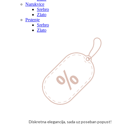
Narukvice
Srebro
Zlato
Prstenje
Srebro
Zlato
Diskretna elegancija, sada uz poseban popust!