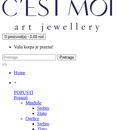
0 proizvod(a) - 0,00 rsd
Vaša korpa je prazna!
Pretraga
Home
+
POPUSTI
Popusti
Minđuše
Srebro
Zlato
Ogrlice
Srebro
Zlato