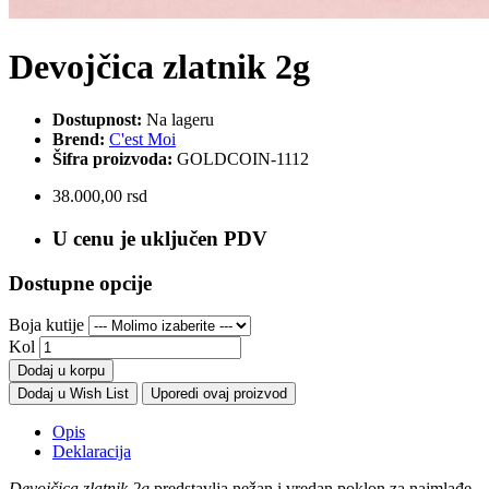
Devojčica zlatnik 2g
Dostupnost:
Na lageru
Brend:
C'est Moi
Šifra proizvoda:
GOLDCOIN-1112
38.000,00 rsd
U cenu je uključen PDV
Dostupne opcije
Boja kutije
Kol
Dodaj u korpu
Dodaj u Wish List
Uporedi ovaj proizvod
Opis
Deklaracija
Devojčica zlatnik 2g
predstavlja nežan i vredan poklon za najmlađe.