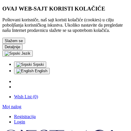
OVAJ WEB-SAJT KORISTI KOLAČIĆE
Poštovani korisniče, naš sajt koristi kolačiće (cookies) u cilju
poboljšanja korisničkog iskustva. Ukoliko nastavite da pregledate
našu Internet prodavnicu slažete se sa upotrebom kolačića.
Slažem se
Detaljnije
Jezik
Srpski
English
Wish List (0)
Moj nalog
Registracija
Login