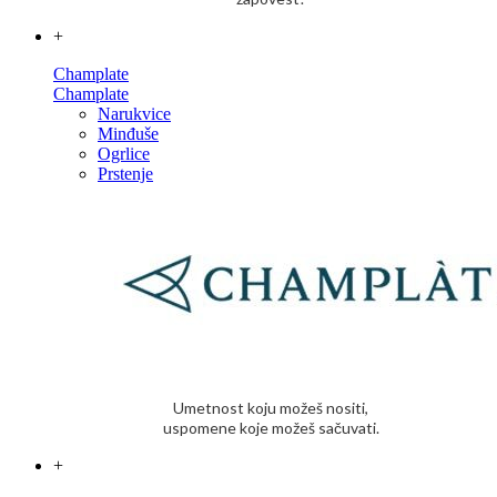
+
Champlate
Champlate
Narukvice
Minđuše
Ogrlice
Prstenje
Umetnost koju možeš nositi,
uspomene koje možeš sačuvati.
+