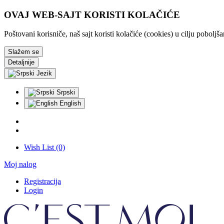
OVAJ WEB-SAJT KORISTI KOLAČIĆE
Poštovani korisniče, naš sajt koristi kolačiće (cookies) u cilju pobolj
Slažem se
Detaljnije
Jezik
Srpski
English
Wish List (0)
Moj nalog
Registracija
Login