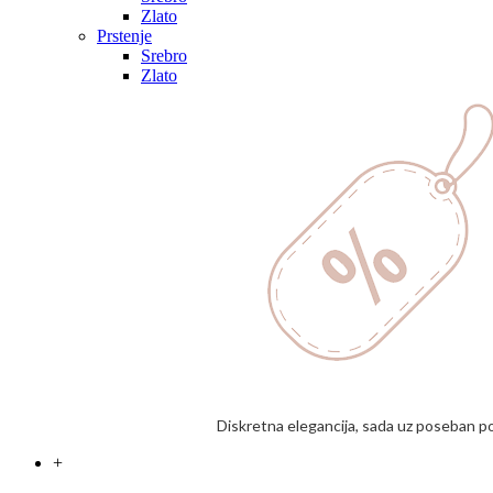
Zlato
Prstenje
Srebro
Zlato
Diskretna elegancija, sada uz poseban p
+