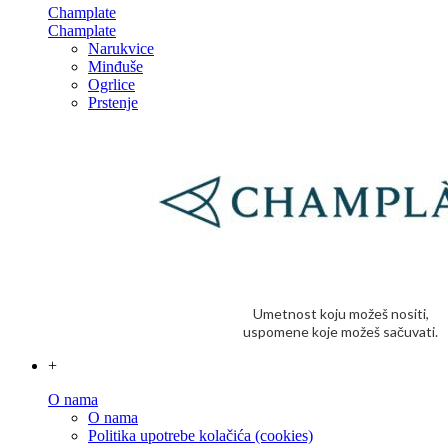
Champlate
Champlate
Narukvice
Minđuše
Ogrlice
Prstenje
Umetnost koju možeš nositi,
uspomene koje možeš sačuvati.
+
O nama
O nama
Politika upotrebe kolačića (cookies)