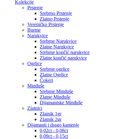
Kolekcije
Prstenje
Srebrno Prstenje
Zlatno Prstenje
Vereničko Prstenje
Burme
Narukvice
Srebrne Narukvice
Zlatne Narukvice
Srebrne končić narukvice
Zlatne končić narukvice
Ogrlice
Srebrne ogrlice
Zlatne Ogrlice
Čokeri
Minđuše
Srebrne Minđuše
Zlatne Minđuše
Dijamantske Minđuše
Zlatnici
Zlatnik 1gr
Zlatnik 2gr
Dijamanti i drago kamenje
0,02ct - 0,08ct
0,09ct - 0,15ct