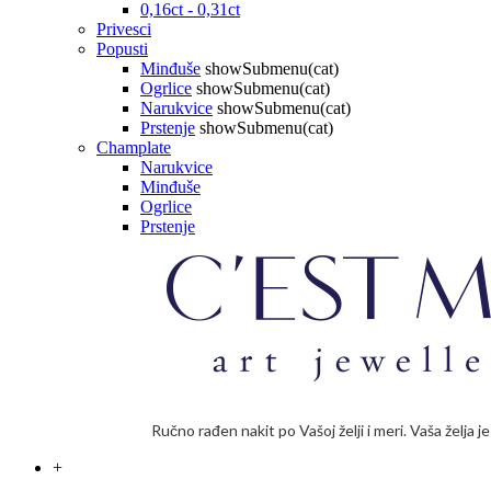
0,16ct - 0,31ct
Privesci
Popusti
Minđuše
showSubmenu(cat)
Ogrlice
showSubmenu(cat)
Narukvice
showSubmenu(cat)
Prstenje
showSubmenu(cat)
Champlate
Narukvice
Minđuše
Ogrlice
Prstenje
Ručno rađen nakit po Vašoj želji i meri. Vaša želja 
+