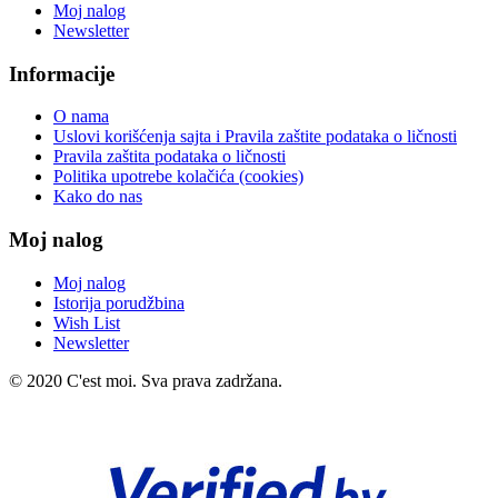
Moj nalog
Newsletter
Informacije
O nama
Uslovi korišćenja sajta i Pravila zaštite podataka o ličnosti
Pravila zaštita podataka o ličnosti
Politika upotrebe kolačića (cookies)
Kako do nas
Moj nalog
Moj nalog
Istorija porudžbina
Wish List
Newsletter
© 2020 C'est moi. Sva prava zadržana.