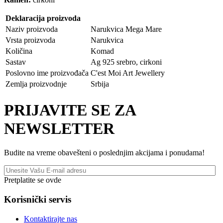
Deklaracija proizvoda
Naziv proizvoda
Narukvica Mega Mare
Vrsta proizvoda
Narukvica
Količina
Komad
Sastav
Ag 925 srebro, cirkoni
Poslovno ime proizvođača
C'est Moi Art Jewellery
Zemlja proizvodnje
Srbija
PRIJAVITE SE ZA
NEWSLETTER
Budite na vreme obavešteni o poslednjim akcijama i ponudama!
Pretplatite se ovde
Korisnički servis
Kontaktirajte nas