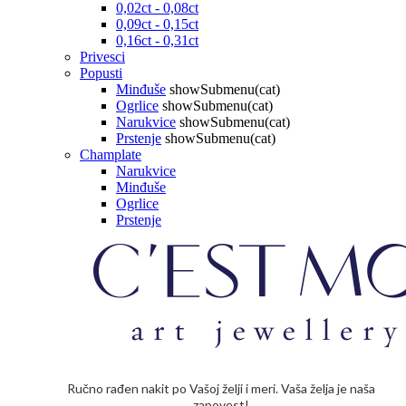
0,02ct - 0,08ct
0,09ct - 0,15ct
0,16ct - 0,31ct
Privesci
Popusti
Minđuše
showSubmenu(cat)
Ogrlice
showSubmenu(cat)
Narukvice
showSubmenu(cat)
Prstenje
showSubmenu(cat)
Champlate
Narukvice
Minđuše
Ogrlice
Prstenje
Ručno rađen nakit po Vašoj želji i meri. Vaša želja je naša
zapovest!