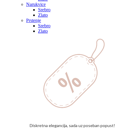
Narukvice
Srebro
Zlato
Prstenje
Srebro
Zlato
Diskretna elegancija, sada uz poseban popust!