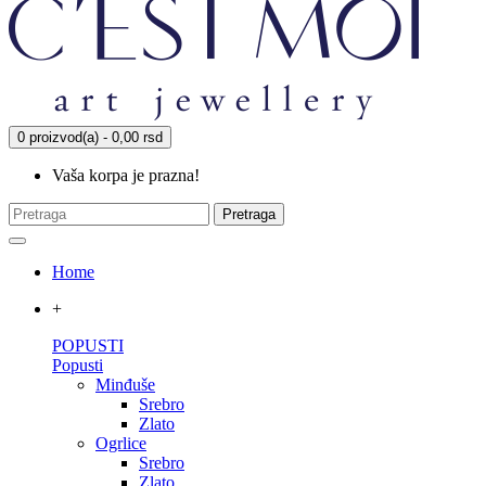
0 proizvod(a) - 0,00 rsd
Vaša korpa je prazna!
Pretraga
Home
+
POPUSTI
Popusti
Minđuše
Srebro
Zlato
Ogrlice
Srebro
Zlato