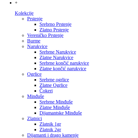
+
Kolekcije
Prstenje
Srebrno Prstenje
Zlatno Prstenje
Vereničko Prstenje
Burme
Narukvice
Srebrne Narukvice
Zlatne Narukvice
Srebrne končić narukvice
Zlatne končić narukvice
Ogrlice
Srebrne ogrlice
Zlatne Ogrlice
Čokeri
Minđuše
Srebrne Minđuše
Zlatne Minđuše
Dijamantske Minđuše
Zlatnici
Zlatnik 1gr
Zlatnik 2gr
Dijamanti i drago kamenje