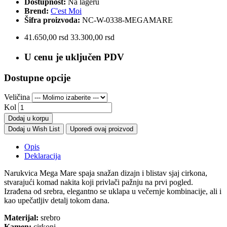
Dostupnost:
Na lageru
Brend:
C'est Moi
Šifra proizvoda:
NC-W-0338-MEGAMARE
41.650,00 rsd
33.300,00 rsd
U cenu je uključen PDV
Dostupne opcije
Veličina
Kol
Dodaj u korpu
Dodaj u Wish List
Uporedi ovaj proizvod
Opis
Deklaracija
Narukvica Mega Mare spaja snažan dizajn i blistav sjaj cirkona,
stvarajući komad nakita koji privlači pažnju na prvi pogled.
Izrađena od srebra, elegantno se uklapa u večernje kombinacije, ali i
kao upečatljiv detalj tokom dana.
Materijal:
srebro
Kamen:
cirkoni