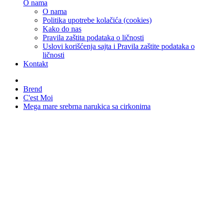
O nama
O nama
Politika upotrebe kolačića (cookies)
Kako do nas
Pravila zaštita podataka o ličnosti
Uslovi korišćenja sajta i Pravila zaštite podataka o
ličnosti
Kontakt
Brend
C'est Moi
Mega mare srebrna narukica sa cirkonima