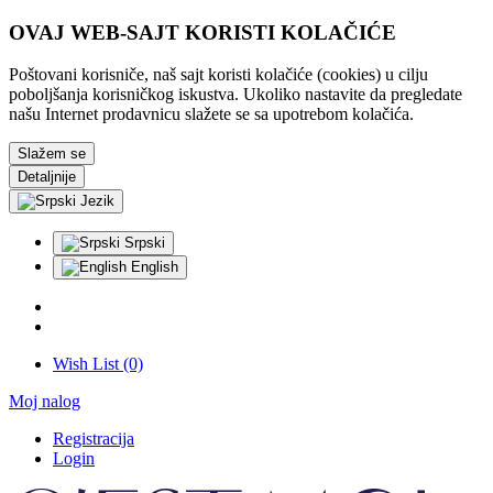
OVAJ WEB-SAJT KORISTI KOLAČIĆE
Poštovani korisniče, naš sajt koristi kolačiće (cookies) u cilju
poboljšanja korisničkog iskustva. Ukoliko nastavite da pregledate
našu Internet prodavnicu slažete se sa upotrebom kolačića.
Slažem se
Detaljnije
Jezik
Srpski
English
Wish List (0)
Moj nalog
Registracija
Login