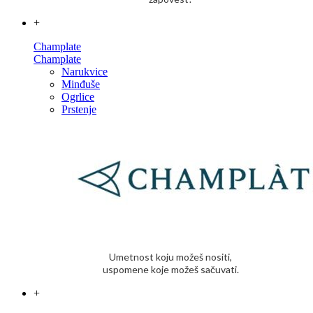
+
Champlate
Champlate
Narukvice
Minđuše
Ogrlice
Prstenje
Umetnost koju možeš nositi,
uspomene koje možeš sačuvati.
+