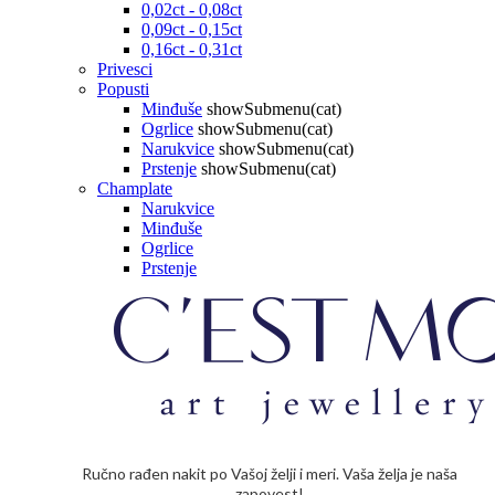
0,02ct - 0,08ct
0,09ct - 0,15ct
0,16ct - 0,31ct
Privesci
Popusti
Minđuše
showSubmenu(cat)
Ogrlice
showSubmenu(cat)
Narukvice
showSubmenu(cat)
Prstenje
showSubmenu(cat)
Champlate
Narukvice
Minđuše
Ogrlice
Prstenje
Ručno rađen nakit po Vašoj želji i meri. Vaša želja je naša
zapovest!