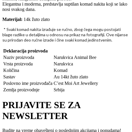
Elegantna i moderna, predstavlja suptilan komad nakita koji se lako
nosi svakog dana.
Materijal:
14k žuto zlato
* Svaki komad nakita izra
uje se ru
no, zbog
ega mogu postojati
đ
č
č
blage razlike u detaljima u odnosu na prikaz na fotografiji. Ove nijanse
su prirodan deo ru
ne izrade i
ine svaki komad jedinstvenim.
č
č
Deklaracija proizvoda
Naziv proizvoda
Narukvica Animal Bee
Vrsta proizvoda
Narukvica
Količina
Komad
Sastav
Au 14kt žuto zlato
Poslovno ime proizvođača
C’est Moi Art Jewellery
Zemlja proizvodnje
Srbija
PRIJAVITE SE ZA
NEWSLETTER
Budite na vreme obavešteni o poslednjim akcijama i ponudama!