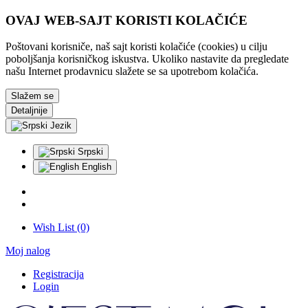
OVAJ WEB-SAJT KORISTI KOLAČIĆE
Poštovani korisniče, naš sajt koristi kolačiće (cookies) u cilju
poboljšanja korisničkog iskustva. Ukoliko nastavite da pregledate
našu Internet prodavnicu slažete se sa upotrebom kolačića.
Slažem se
Detaljnije
Jezik
Srpski
English
Wish List (0)
Moj nalog
Registracija
Login