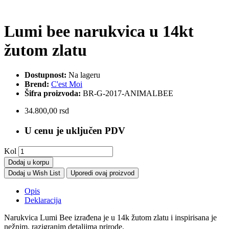
Lumi bee narukvica u 14kt
žutom zlatu
Dostupnost:
Na lageru
Brend:
C'est Moi
Šifra proizvoda:
BR-G-2017-ANIMALBEE
34.800,00 rsd
U cenu je uključen PDV
Kol
Dodaj u korpu
Dodaj u Wish List
Uporedi ovaj proizvod
Opis
Deklaracija
Narukvica Lumi Bee izrađena je u 14k žutom zlatu i inspirisana je
nežnim, razigranim detaljima prirode.