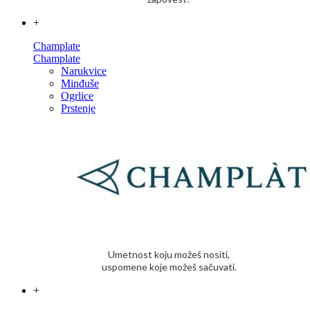
+
Champlate
Champlate
Narukvice
Minđuše
Ogrlice
Prstenje
Umetnost koju možeš nositi,
uspomene koje možeš sačuvati.
+