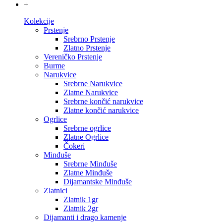
+
Kolekcije
Prstenje
Srebrno Prstenje
Zlatno Prstenje
Vereničko Prstenje
Burme
Narukvice
Srebrne Narukvice
Zlatne Narukvice
Srebrne končić narukvice
Zlatne končić narukvice
Ogrlice
Srebrne ogrlice
Zlatne Ogrlice
Čokeri
Minđuše
Srebrne Minđuše
Zlatne Minđuše
Dijamantske Minđuše
Zlatnici
Zlatnik 1gr
Zlatnik 2gr
Dijamanti i drago kamenje