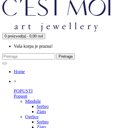
0 proizvod(a) - 0,00 rsd
Vaša korpa je prazna!
Pretraga
Home
+
POPUSTI
Popusti
Minđuše
Srebro
Zlato
Ogrlice
Srebro
Zlato