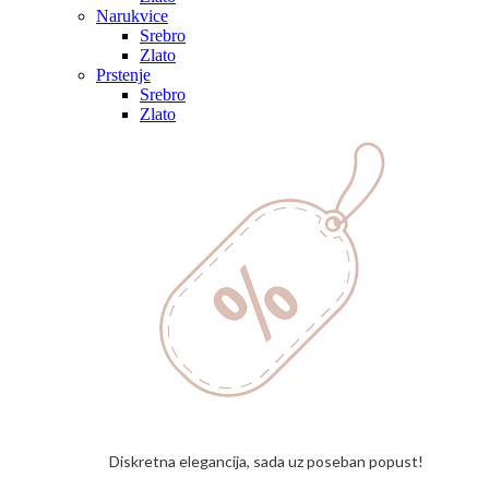
Narukvice
Srebro
Zlato
Prstenje
Srebro
Zlato
Diskretna elegancija, sada uz poseban popust!