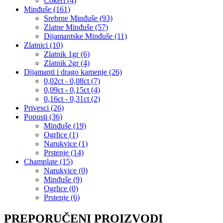
Čokeri (4)
Minđuše (161)
Srebrne Minđuše (93)
Zlatne Minđuše (57)
Dijamantske Minđuše (11)
Zlatnici (10)
Zlatnik 1gr (6)
Zlatnik 2gr (4)
Dijamanti i drago kamenje (26)
0,02ct - 0,08ct (7)
0,09ct - 0,15ct (4)
0,16ct - 0,31ct (2)
Privesci (26)
Popusti (36)
Minđuše (19)
Ogrlice (1)
Narukvice (1)
Prstenje (14)
Champlate (15)
Narukvice (0)
Minđuše (9)
Ogrlice (0)
Prstenje (6)
PREPORUČENI PROIZVODI