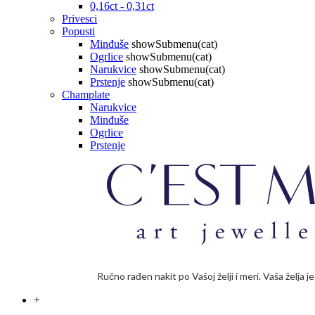
0,16ct - 0,31ct
Privesci
Popusti
Minđuše
showSubmenu(cat)
Ogrlice
showSubmenu(cat)
Narukvice
showSubmenu(cat)
Prstenje
showSubmenu(cat)
Champlate
Narukvice
Minđuše
Ogrlice
Prstenje
Ručno rađen nakit po Vašoj želji i meri. Vaša želja 
+