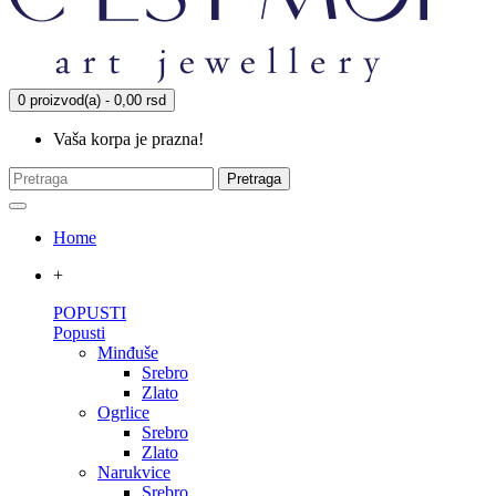
0 proizvod(a) - 0,00 rsd
Vaša korpa je prazna!
Pretraga
Home
+
POPUSTI
Popusti
Minđuše
Srebro
Zlato
Ogrlice
Srebro
Zlato
Narukvice
Srebro