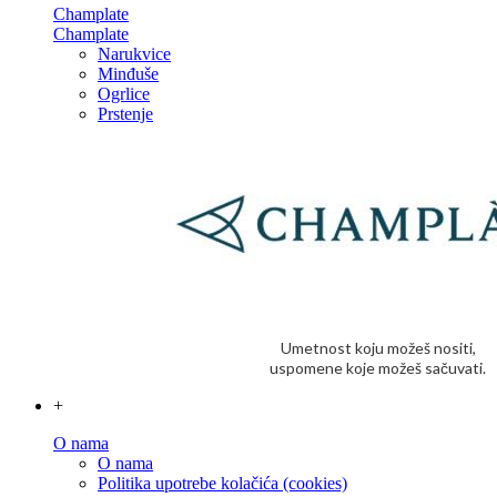
Champlate
Champlate
Narukvice
Minđuše
Ogrlice
Prstenje
Umetnost koju možeš nositi,
uspomene koje možeš sačuvati.
+
O nama
O nama
Politika upotrebe kolačića (cookies)