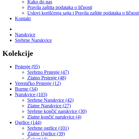
Kako do nas
Pravila zaštita podataka o ličnosti
Uslovi korišćenja sajta i Pravila zaštite podataka o ličnost
Kontakt
Narukvice
Srebrne Narukvice
Kolekcije
Prstenje (95)
Srebrno Prstenje (47)
Zlatno Prstenje (48)
Vereničko Prstenje (12)
Burme (34)
Narukvice (103)
Srebrne Narukvice (42)
Zlatne Narukvice (27)
Srebrne končić narukvice (30)
Zlatne končić narukvice (4)
Ogrlice (144)
Srebrne ogrlice (101)
Zlatne Ogrlice (39)