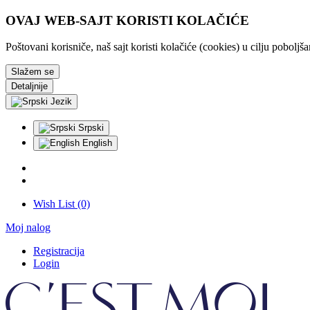
OVAJ WEB-SAJT KORISTI KOLAČIĆE
Poštovani korisniče, naš sajt koristi kolačiće (cookies) u cilju pobolj
Slažem se
Detaljnije
Jezik
Srpski
English
Wish List (0)
Moj nalog
Registracija
Login