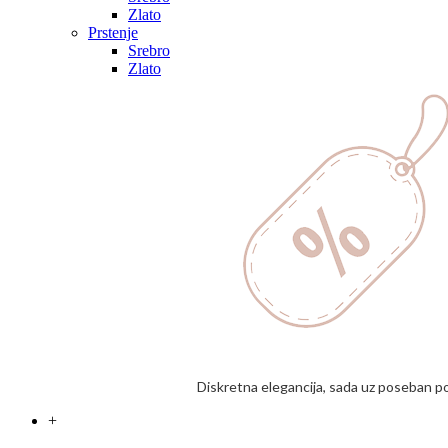
Zlato
Prstenje
Srebro
Zlato
Diskretna elegancija, sada uz poseban p
+