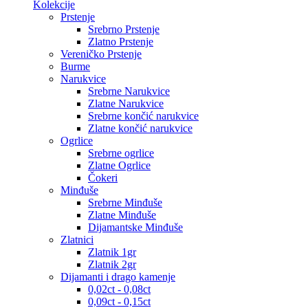
Kolekcije
Prstenje
Srebrno Prstenje
Zlatno Prstenje
Vereničko Prstenje
Burme
Narukvice
Srebrne Narukvice
Zlatne Narukvice
Srebrne končić narukvice
Zlatne končić narukvice
Ogrlice
Srebrne ogrlice
Zlatne Ogrlice
Čokeri
Minđuše
Srebrne Minđuše
Zlatne Minđuše
Dijamantske Minđuše
Zlatnici
Zlatnik 1gr
Zlatnik 2gr
Dijamanti i drago kamenje
0,02ct - 0,08ct
0,09ct - 0,15ct