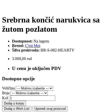
Srebrna končić narukvica sa
žutom pozlatom
Dostupnost:
Na lageru
Brend:
C'est Moi
Šifra proizvoda:
BR-S-082-HEARTY
3.000,00 rsd
U cenu je uključen PDV
Dostupne opcije
Veličina
Boja
Kol
Dodaj u korpu
Dodaj u Wish List
Uporedi ovaj proizvod