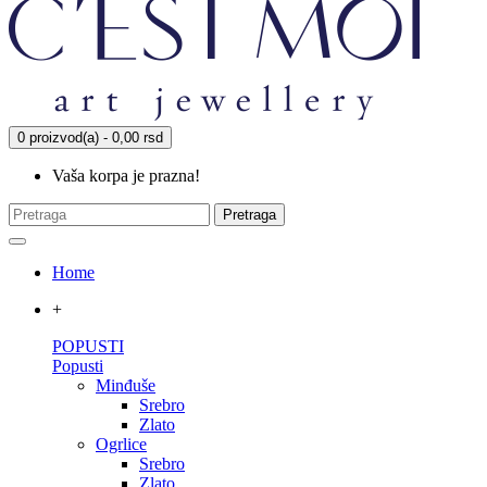
0 proizvod(a) - 0,00 rsd
Vaša korpa je prazna!
Pretraga
Home
+
POPUSTI
Popusti
Minđuše
Srebro
Zlato
Ogrlice
Srebro
Zlato