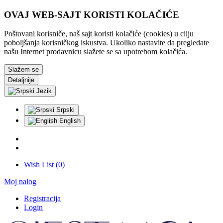
OVAJ WEB-SAJT KORISTI KOLAČIĆE
Poštovani korisniče, naš sajt koristi kolačiće (cookies) u cilju
poboljšanja korisničkog iskustva. Ukoliko nastavite da pregledate
našu Internet prodavnicu slažete se sa upotrebom kolačića.
Slažem se
Detaljnije
Jezik
Srpski
English
Wish List (0)
Moj nalog
Registracija
Login