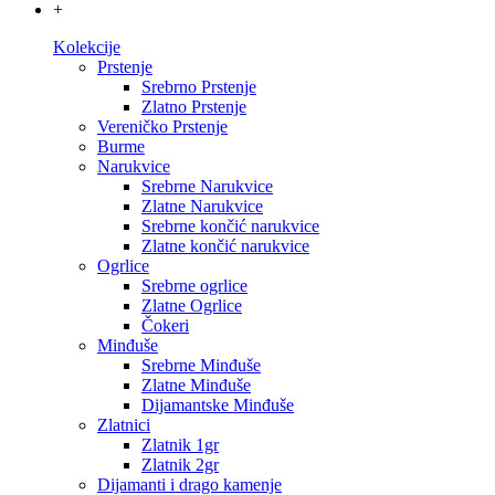
+
Kolekcije
Prstenje
Srebrno Prstenje
Zlatno Prstenje
Vereničko Prstenje
Burme
Narukvice
Srebrne Narukvice
Zlatne Narukvice
Srebrne končić narukvice
Zlatne končić narukvice
Ogrlice
Srebrne ogrlice
Zlatne Ogrlice
Čokeri
Minđuše
Srebrne Minđuše
Zlatne Minđuše
Dijamantske Minđuše
Zlatnici
Zlatnik 1gr
Zlatnik 2gr
Dijamanti i drago kamenje