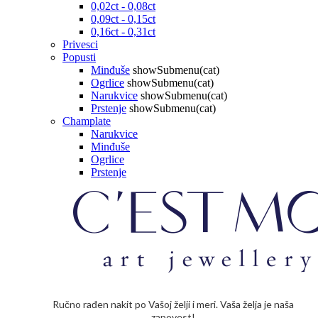
0,02ct - 0,08ct
0,09ct - 0,15ct
0,16ct - 0,31ct
Privesci
Popusti
Minđuše
showSubmenu(cat)
Ogrlice
showSubmenu(cat)
Narukvice
showSubmenu(cat)
Prstenje
showSubmenu(cat)
Champlate
Narukvice
Minđuše
Ogrlice
Prstenje
Ručno rađen nakit po Vašoj želji i meri. Vaša želja je naša
zapovest!