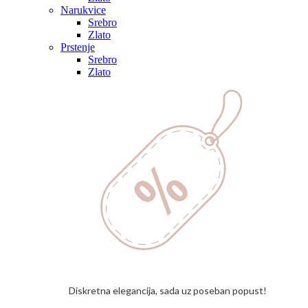
Narukvice
Srebro
Zlato
Prstenje
Srebro
Zlato
Diskretna elegancija, sada uz poseban popust!