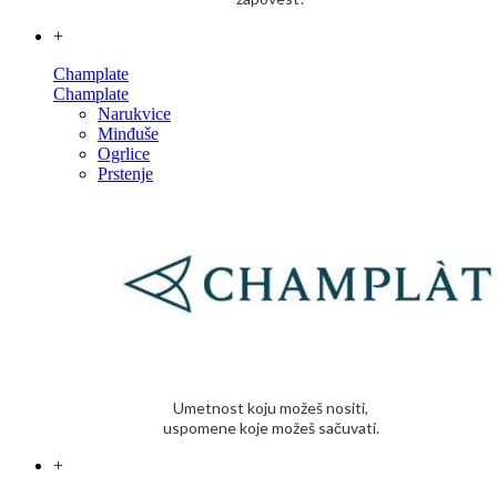
+
Champlate
Champlate
Narukvice
Minđuše
Ogrlice
Prstenje
Umetnost koju možeš nositi,
uspomene koje možeš sačuvati.
+