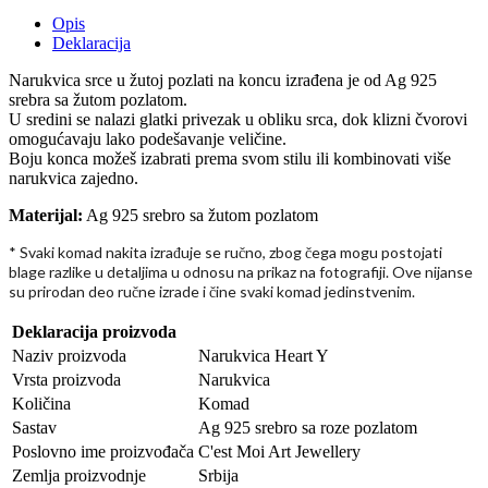
Opis
Deklaracija
Narukvica srce u žutoj pozlati na koncu izrađena je od Ag 925
srebra sa žutom pozlatom.
U sredini se nalazi glatki privezak u obliku srca, dok klizni čvorovi
omogućavaju lako podešavanje veličine.
Boju konca možeš izabrati prema svom stilu ili kombinovati više
narukvica zajedno.
Materijal:
Ag 925 srebro sa žutom pozlatom
* Svaki komad nakita izra
uje se ru
no, zbog
ega mogu postojati
đ
č
č
blage razlike u detaljima u odnosu na prikaz na fotografiji. Ove nijanse
su prirodan deo ru
ne izrade i
ine svaki komad jedinstvenim.
č
č
Deklaracija proizvoda
Naziv proizvoda
Narukvica Heart Y
Vrsta proizvoda
Narukvica
Količina
Komad
Sastav
Ag 925 srebro sa roze pozlatom
Poslovno ime proizvođača
C'est Moi Art Jewellery
Zemlja proizvodnje
Srbija