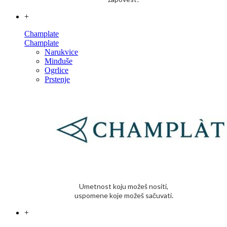
+
Champlate
Champlate
Narukvice
Minđuše
Ogrlice
Prstenje
Umetnost koju možeš nositi,
uspomene koje možeš sačuvati.
+