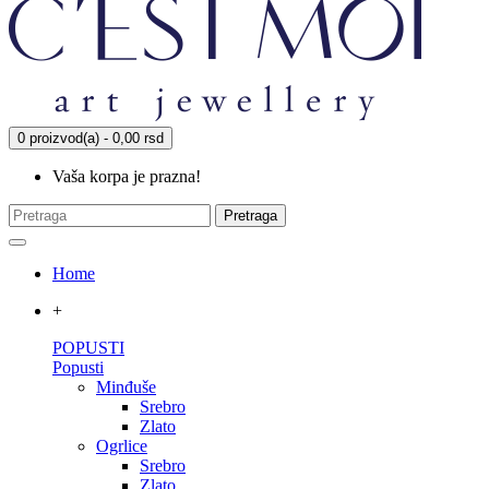
0 proizvod(a) - 0,00 rsd
Vaša korpa je prazna!
Pretraga
Home
+
POPUSTI
Popusti
Minđuše
Srebro
Zlato
Ogrlice
Srebro
Zlato