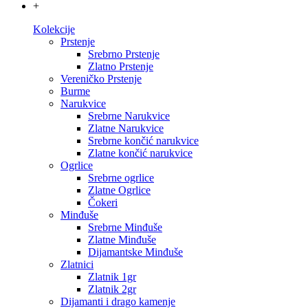
+
Kolekcije
Prstenje
Srebrno Prstenje
Zlatno Prstenje
Vereničko Prstenje
Burme
Narukvice
Srebrne Narukvice
Zlatne Narukvice
Srebrne končić narukvice
Zlatne končić narukvice
Ogrlice
Srebrne ogrlice
Zlatne Ogrlice
Čokeri
Minđuše
Srebrne Minđuše
Zlatne Minđuše
Dijamantske Minđuše
Zlatnici
Zlatnik 1gr
Zlatnik 2gr
Dijamanti i drago kamenje