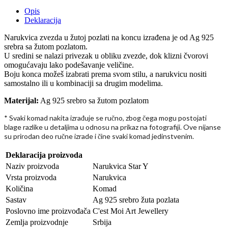
Opis
Deklaracija
Narukvica zvezda u žutoj pozlati na koncu izrađena je od Ag 925
srebra sa žutom pozlatom.
U sredini se nalazi privezak u obliku zvezde, dok klizni čvorovi
omogućavaju lako podešavanje veličine.
Boju konca možeš izabrati prema svom stilu, a narukvicu nositi
samostalno ili u kombinaciji sa drugim modelima.
Materijal:
Ag 925 srebro sa žutom pozlatom
* Svaki komad nakita izra
uje se ru
no, zbog
ega mogu postojati
đ
č
č
blage razlike u detaljima u odnosu na prikaz na fotografiji. Ove nijanse
su prirodan deo ru
ne izrade i
ine svaki komad jedinstvenim.
č
č
Deklaracija proizvoda
Naziv proizvoda
Narukvica Star Y
Vrsta proizvoda
Narukvica
Količina
Komad
Sastav
Ag 925 srebro žuta pozlata
Poslovno ime proizvođača
C'est Moi Art Jewellery
Zemlja proizvodnje
Srbija