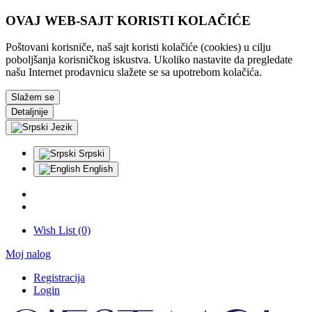
OVAJ WEB-SAJT KORISTI KOLAČIĆE
Poštovani korisniče, naš sajt koristi kolačiće (cookies) u cilju
poboljšanja korisničkog iskustva. Ukoliko nastavite da pregledate
našu Internet prodavnicu slažete se sa upotrebom kolačića.
Slažem se
Detaljnije
Jezik
Srpski
English
Wish List (0)
Moj nalog
Registracija
Login