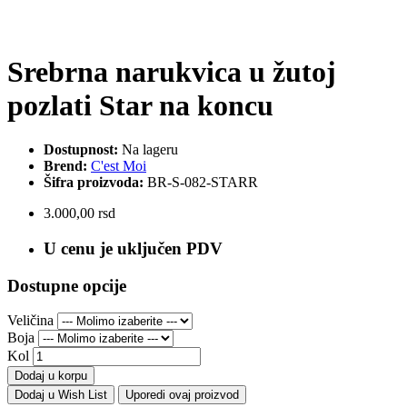
Srebrna narukvica u žutoj
pozlati Star na koncu
Dostupnost:
Na lageru
Brend:
C'est Moi
Šifra proizvoda:
BR-S-082-STARR
3.000,00 rsd
U cenu je uključen PDV
Dostupne opcije
Veličina
Boja
Kol
Dodaj u korpu
Dodaj u Wish List
Uporedi ovaj proizvod