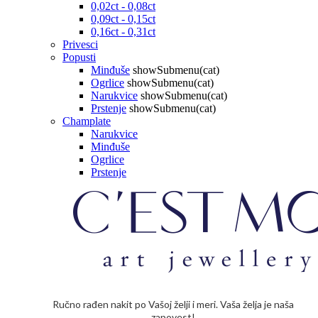
0,02ct - 0,08ct
0,09ct - 0,15ct
0,16ct - 0,31ct
Privesci
Popusti
Minđuše
showSubmenu(cat)
Ogrlice
showSubmenu(cat)
Narukvice
showSubmenu(cat)
Prstenje
showSubmenu(cat)
Champlate
Narukvice
Minđuše
Ogrlice
Prstenje
Ručno rađen nakit po Vašoj želji i meri. Vaša želja je naša
zapovest!