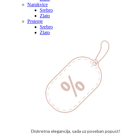
Narukvice
Srebro
Zlato
Prstenje
Srebro
Zlato
Diskretna elegancija, sada uz poseban popust!