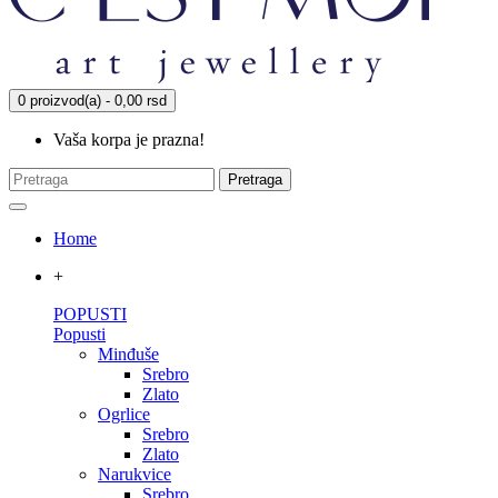
0 proizvod(a) - 0,00 rsd
Vaša korpa je prazna!
Pretraga
Home
+
POPUSTI
Popusti
Minđuše
Srebro
Zlato
Ogrlice
Srebro
Zlato
Narukvice
Srebro