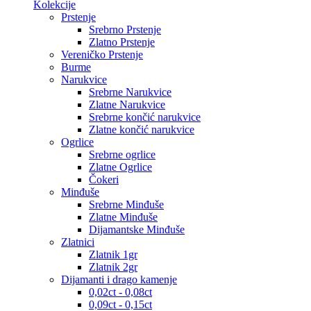
Kolekcije
Prstenje
Srebrno Prstenje
Zlatno Prstenje
Vereničko Prstenje
Burme
Narukvice
Srebrne Narukvice
Zlatne Narukvice
Srebrne končić narukvice
Zlatne končić narukvice
Ogrlice
Srebrne ogrlice
Zlatne Ogrlice
Čokeri
Minđuše
Srebrne Minđuše
Zlatne Minđuše
Dijamantske Minđuše
Zlatnici
Zlatnik 1gr
Zlatnik 2gr
Dijamanti i drago kamenje
0,02ct - 0,08ct
0,09ct - 0,15ct