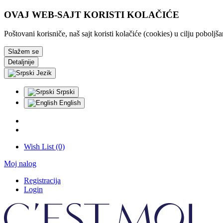
OVAJ WEB-SAJT KORISTI KOLAČIĆE
Poštovani korisniče, naš sajt koristi kolačiće (cookies) u cilju pobolj
Slažem se
Detaljnije
Jezik
Srpski
English
Wish List (0)
Moj nalog
Registracija
Login