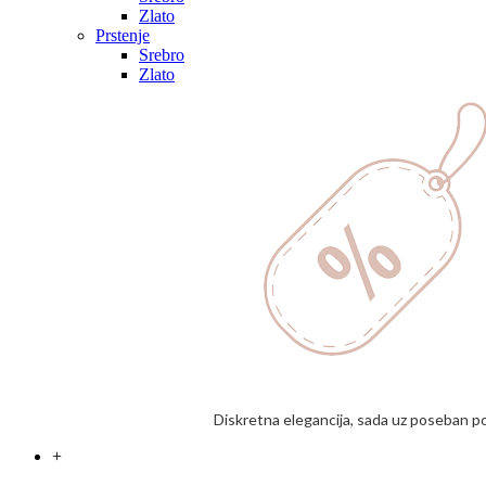
Zlato
Prstenje
Srebro
Zlato
Diskretna elegancija, sada uz poseban p
+