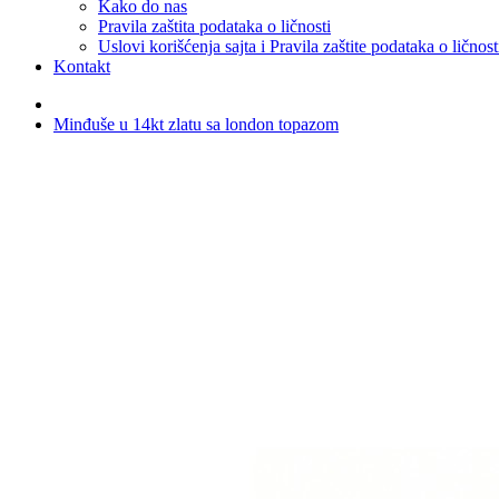
Kako do nas
Pravila zaštita podataka o ličnosti
Uslovi korišćenja sajta i Pravila zaštite podataka o ličnost
Kontakt
Minđuše u 14kt zlatu sa london topazom