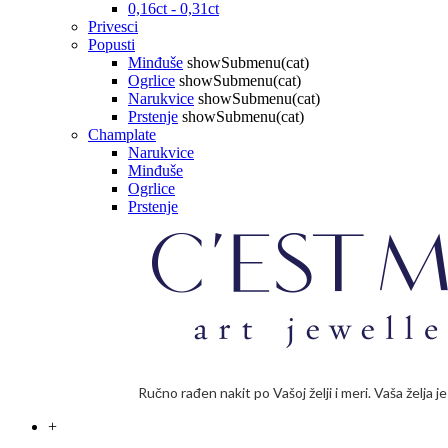
0,16ct - 0,31ct
Privesci
Popusti
Minđuše
showSubmenu(cat)
Ogrlice
showSubmenu(cat)
Narukvice
showSubmenu(cat)
Prstenje
showSubmenu(cat)
Champlate
Narukvice
Minđuše
Ogrlice
Prstenje
Ručno rađen nakit po Vašoj želji i meri. Vaša želja 
+