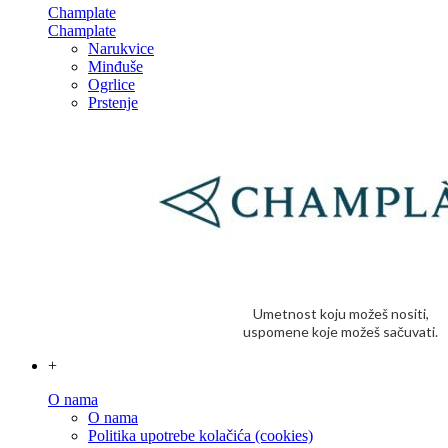
Champlate
Champlate
Narukvice
Minđuše
Ogrlice
Prstenje
Umetnost koju možeš nositi,
uspomene koje možeš sačuvati.
+
O nama
O nama
Politika upotrebe kolačića (cookies)