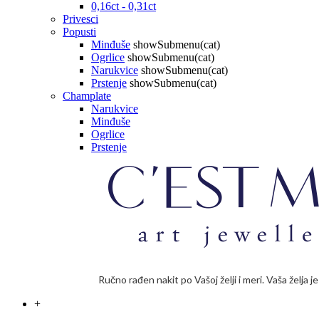
0,16ct - 0,31ct
Privesci
Popusti
Minđuše
showSubmenu(cat)
Ogrlice
showSubmenu(cat)
Narukvice
showSubmenu(cat)
Prstenje
showSubmenu(cat)
Champlate
Narukvice
Minđuše
Ogrlice
Prstenje
Ručno rađen nakit po Vašoj želji i meri. Vaša želja 
+