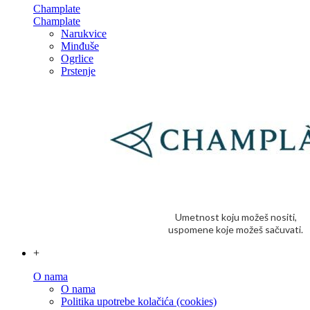
Champlate
Champlate
Narukvice
Minđuše
Ogrlice
Prstenje
Umetnost koju možeš nositi,
uspomene koje možeš sačuvati.
+
O nama
O nama
Politika upotrebe kolačića (cookies)