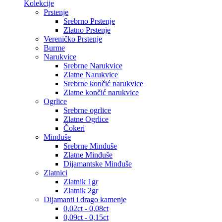
Kolekcije
Prstenje
Srebrno Prstenje
Zlatno Prstenje
Vereničko Prstenje
Burme
Narukvice
Srebrne Narukvice
Zlatne Narukvice
Srebrne končić narukvice
Zlatne končić narukvice
Ogrlice
Srebrne ogrlice
Zlatne Ogrlice
Čokeri
Minđuše
Srebrne Minđuše
Zlatne Minđuše
Dijamantske Minđuše
Zlatnici
Zlatnik 1gr
Zlatnik 2gr
Dijamanti i drago kamenje
0,02ct - 0,08ct
0,09ct - 0,15ct