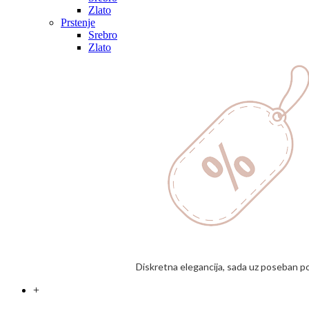
Zlato
Prstenje
Srebro
Zlato
Diskretna elegancija, sada uz poseban p
+