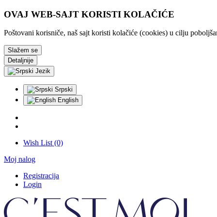
OVAJ WEB-SAJT KORISTI KOLAČIĆE
Poštovani korisniče, naš sajt koristi kolačiće (cookies) u cilju pobolj
Slažem se
Detaljnije
Jezik
Srpski
English
Wish List (0)
Moj nalog
Registracija
Login