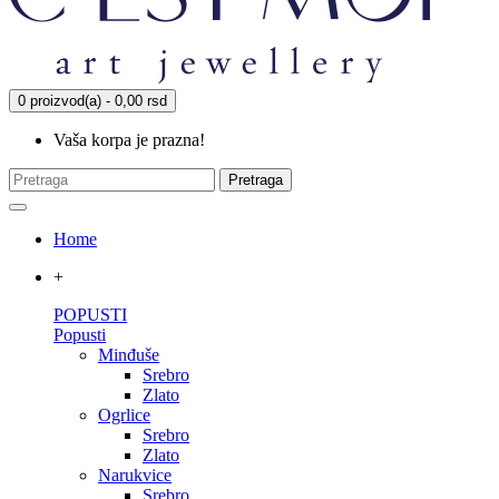
0 proizvod(a) - 0,00 rsd
Vaša korpa je prazna!
Pretraga
Home
+
POPUSTI
Popusti
Minđuše
Srebro
Zlato
Ogrlice
Srebro
Zlato
Narukvice
Srebro