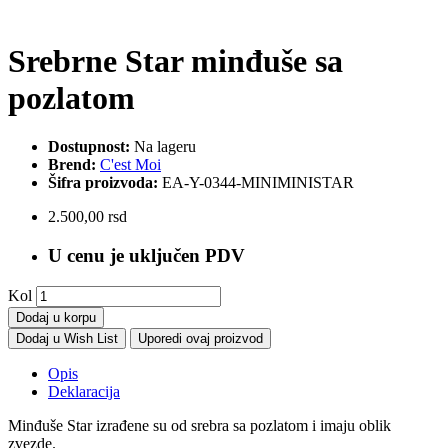
Srebrne Star minđuše sa
pozlatom
Dostupnost:
Na lageru
Brend:
C'est Moi
Šifra proizvoda:
EA-Y-0344-MINIMINISTAR
2.500,00 rsd
U cenu je uključen PDV
Kol
Dodaj u korpu
Dodaj u Wish List
Uporedi ovaj proizvod
Opis
Deklaracija
Minđuše Star izrađene su od srebra sa pozlatom i imaju oblik
zvezde.