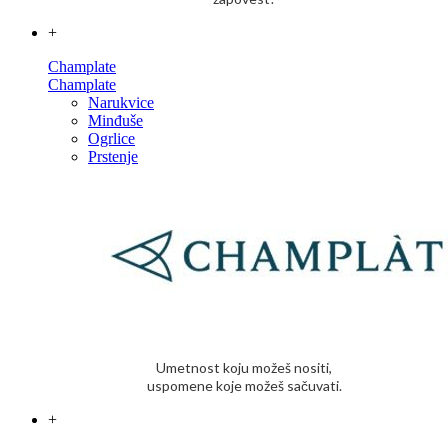
+
Champlate
Champlate
Narukvice
Minđuše
Ogrlice
Prstenje
Umetnost koju možeš nositi,
uspomene koje možeš sačuvati.
+