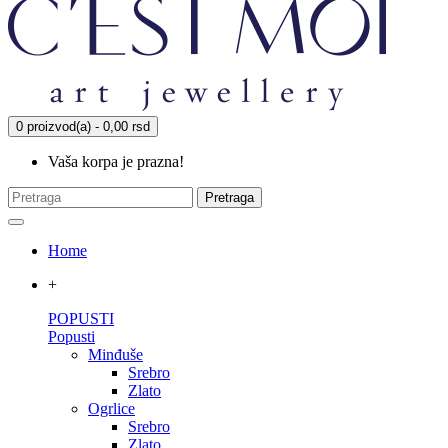
0 proizvod(a) - 0,00 rsd
Vaša korpa je prazna!
Pretraga
Home
+
POPUSTI
Popusti
Minđuše
Srebro
Zlato
Ogrlice
Srebro
Zlato