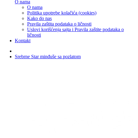
O nama
O nama
Politika upotrebe kolačića (cookies)
Kako do nas
Pravila zaštita podataka o ličnosti
Uslovi korišćenja sajta i Pravila zaštite podataka o
ličnosti
Kontakt
Srebrne Star minđuše sa pozlatom