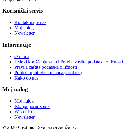
Korisnički servis
Kontaktirajte nas
Moj nalog
Newsletter
Informacije
O nama
Uslovi korišćenja sajta i Pravila zaštite podataka o ličnosti
Pravila zaštita podataka o ličnosti
Politika upotrebe kolačića (cookies)
Kako do nas
Moj nalog
Moj nalog
Istorija porudžbina
Wish List
Newsletter
© 2020 C'est moi. Sva prava zadržana.