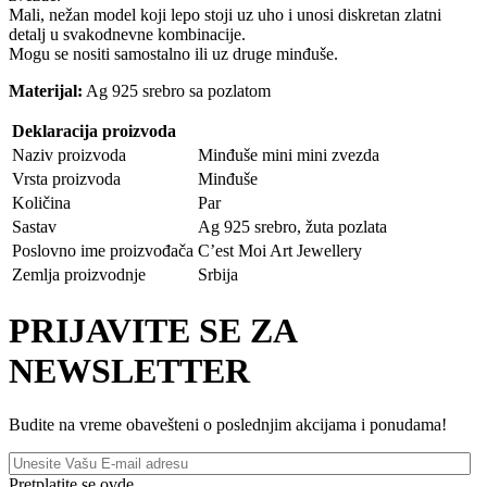
Mali, nežan model koji lepo stoji uz uho i unosi diskretan zlatni
detalj u svakodnevne kombinacije.
Mogu se nositi samostalno ili uz druge minđuše.
Materijal:
Ag 925 srebro sa pozlatom
Deklaracija proizvoda
Naziv proizvoda
Minđuše mini mini zvezda
Vrsta proizvoda
Minđuše
Količina
Par
Sastav
Ag 925 srebro, žuta pozlata
Poslovno ime proizvođača
C’est Moi Art Jewellery
Zemlja proizvodnje
Srbija
PRIJAVITE SE ZA
NEWSLETTER
Budite na vreme obavešteni o poslednjim akcijama i ponudama!
Pretplatite se ovde