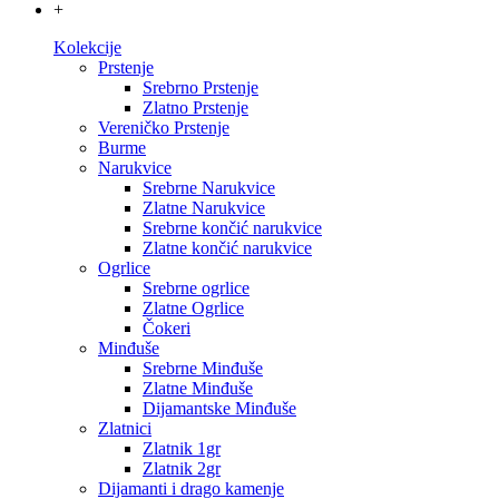
+
Kolekcije
Prstenje
Srebrno Prstenje
Zlatno Prstenje
Vereničko Prstenje
Burme
Narukvice
Srebrne Narukvice
Zlatne Narukvice
Srebrne končić narukvice
Zlatne končić narukvice
Ogrlice
Srebrne ogrlice
Zlatne Ogrlice
Čokeri
Minđuše
Srebrne Minđuše
Zlatne Minđuše
Dijamantske Minđuše
Zlatnici
Zlatnik 1gr
Zlatnik 2gr
Dijamanti i drago kamenje