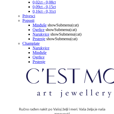
0,02ct - 0,08ct
0,09ct - 0,15ct
0,16ct - 0,31ct
Privesci
Popusti
Minđuše
showSubmenu(cat)
Ogrlice
showSubmenu(cat)
Narukvice
showSubmenu(cat)
Prstenje
showSubmenu(cat)
Champlate
Narukvice
Minđuše
Ogrlice
Prstenje
Ručno rađen nakit po Vašoj želji i meri. Vaša želja je naša
zapovest!