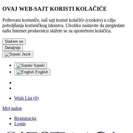
OVAJ WEB-SAJT KORISTI KOLAČIĆE
Poštovani korisniče, naš sajt koristi kolačiće (cookies) u cilju
poboljšanja korisničkog iskustva. Ukoliko nastavite da pregledate
našu Internet prodavnicu slažete se sa upotrebom kolačića.
Slažem se
Detaljnije
Jezik
Srpski
English
Wish List (0)
Moj nalog
Registracija
Login