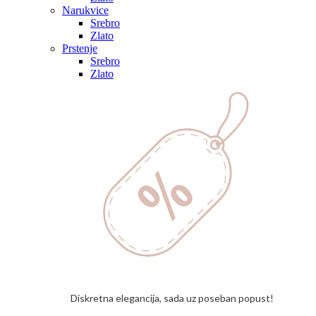
Narukvice
Srebro
Zlato
Prstenje
Srebro
Zlato
Diskretna elegancija, sada uz poseban popust!