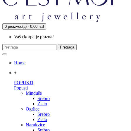
0 proizvod(a) - 0,00 rsd
Vaša korpa je prazna!
Pretraga
Home
+
POPUSTI
Popusti
Minđuše
Srebro
Zlato
Ogrlice
Srebro
Zlato
Narukvice
Srebro