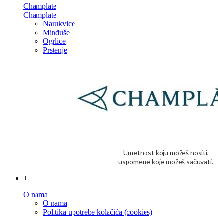
Champlate
Champlate
Narukvice
Minđuše
Ogrlice
Prstenje
Umetnost koju možeš nositi,
uspomene koje možeš sačuvati.
+
O nama
O nama
Politika upotrebe kolačića (cookies)