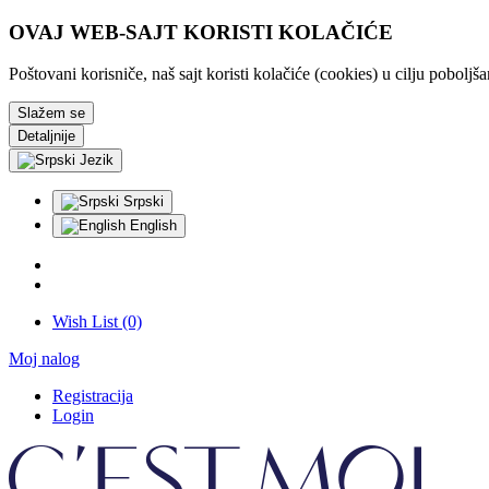
OVAJ WEB-SAJT KORISTI KOLAČIĆE
Poštovani korisniče, naš sajt koristi kolačiće (cookies) u cilju pobolj
Slažem se
Detaljnije
Jezik
Srpski
English
Wish List (0)
Moj nalog
Registracija
Login