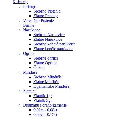
Kolekcije
Prstenje
Srebrno Prstenje
Zlatno Prstenje
Vereničko Prstenje
Burme
Narukvice
Srebrne Narukvice
Zlatne Narukvice
Srebrne končić narukvice
Zlatne končić narukvice
Ogrlice
Srebrne ogrlice
Zlatne Ogrlice
Čokeri
Minđuše
Srebrne Minđuše
Zlatne Minđuše
Dijamantske Minđuše
Zlatnici
Zlatnik 1gr
Zlatnik 2gr
Dijamanti i drago kamenje
0,02ct - 0,08ct
0,09ct - 0,15ct