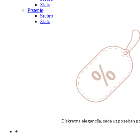
Zlato
Prstenje
Srebro
Zlato
Diskretna elegancija, sada uz poseban p
+