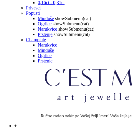
0,16ct - 0,31ct
Privesci
Popusti
Minđuše
showSubmenu(cat)
Ogrlice
showSubmenu(cat)
Narukvice
showSubmenu(cat)
Prstenje
showSubmenu(cat)
Champlate
Narukvice
Minđuše
Ogrlice
Prstenje
Ručno rađen nakit po Vašoj želji i meri. Vaša želja 
+