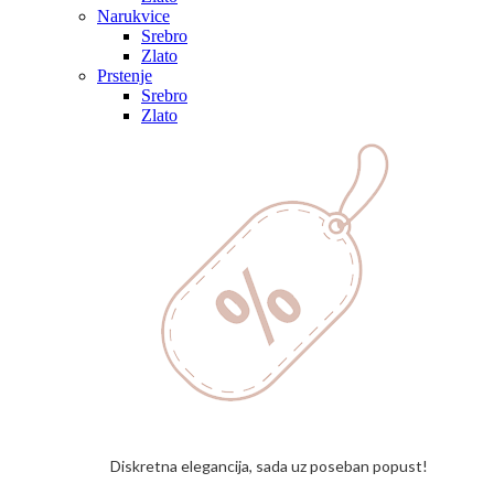
Narukvice
Srebro
Zlato
Prstenje
Srebro
Zlato
Diskretna elegancija, sada uz poseban popust!