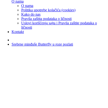
O nama
O nama
Politika upotrebe kolačića (cookies)
Kako do nas
Pravila zaštita podataka o ličnosti
Uslovi korišćenja sajta i Pravila zaštite podataka o
ličnosti
Kontakt
Srebrne minđuše Butterfly u roze pozlati