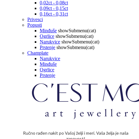
0,02ct - 0,08ct
0,09ct - 0,15ct
0,16ct - 0,31ct
Privesci
Popusti
Minđuše
showSubmenu(cat)
Ogrlice
showSubmenu(cat)
Narukvice
showSubmenu(cat)
Prstenje
showSubmenu(cat)
Champlate
Narukvice
Minđuše
Ogrlice
Prstenje
Ručno rađen nakit po Vašoj želji i meri. Vaša želja je naša
zapovest!