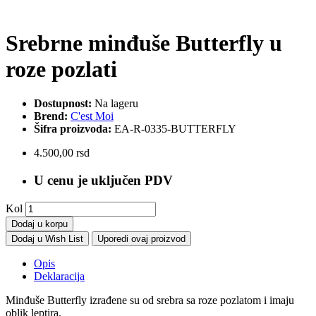
Srebrne minđuše Butterfly u
roze pozlati
Dostupnost:
Na lageru
Brend:
C'est Moi
Šifra proizvoda:
EA-R-0335-BUTTERFLY
4.500,00 rsd
U cenu je uključen PDV
Kol
Dodaj u korpu
Dodaj u Wish List
Uporedi ovaj proizvod
Opis
Deklaracija
Minđuše Butterfly izrađene su od srebra sa roze pozlatom i imaju
oblik leptira.