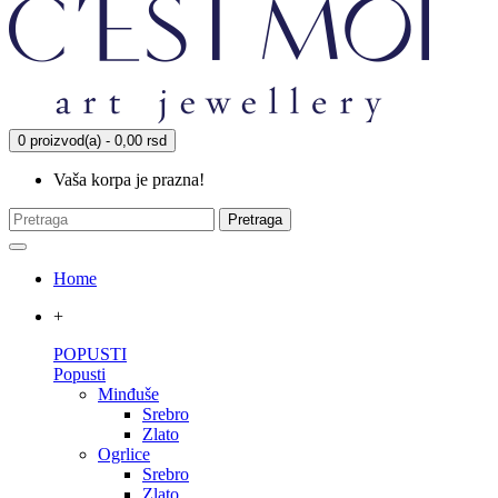
0 proizvod(a) - 0,00 rsd
Vaša korpa je prazna!
Pretraga
Home
+
POPUSTI
Popusti
Minđuše
Srebro
Zlato
Ogrlice
Srebro
Zlato