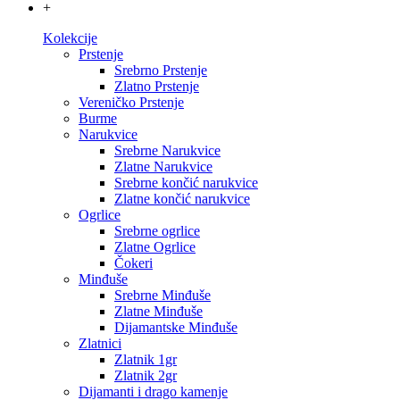
+
Kolekcije
Prstenje
Srebrno Prstenje
Zlatno Prstenje
Vereničko Prstenje
Burme
Narukvice
Srebrne Narukvice
Zlatne Narukvice
Srebrne končić narukvice
Zlatne končić narukvice
Ogrlice
Srebrne ogrlice
Zlatne Ogrlice
Čokeri
Minđuše
Srebrne Minđuše
Zlatne Minđuše
Dijamantske Minđuše
Zlatnici
Zlatnik 1gr
Zlatnik 2gr
Dijamanti i drago kamenje