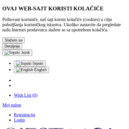
OVAJ WEB-SAJT KORISTI KOLAČIĆE
Poštovani korisniče, naš sajt koristi kolačiće (cookies) u cilju
poboljšanja korisničkog iskustva. Ukoliko nastavite da pregledate
našu Internet prodavnicu slažete se sa upotrebom kolačića.
Slažem se
Detaljnije
Jezik
Srpski
English
Wish List (0)
Moj nalog
Registracija
Login