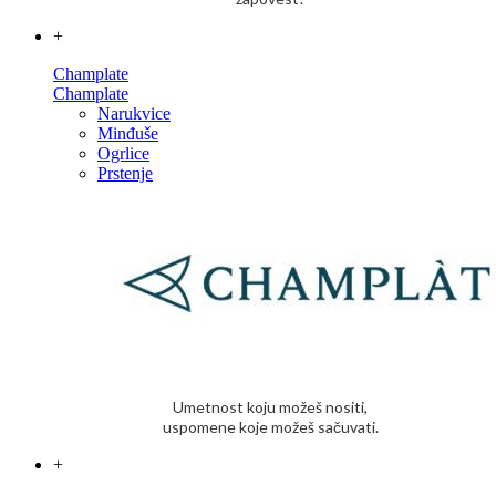
+
Champlate
Champlate
Narukvice
Minđuše
Ogrlice
Prstenje
Umetnost koju možeš nositi,
uspomene koje možeš sačuvati.
+