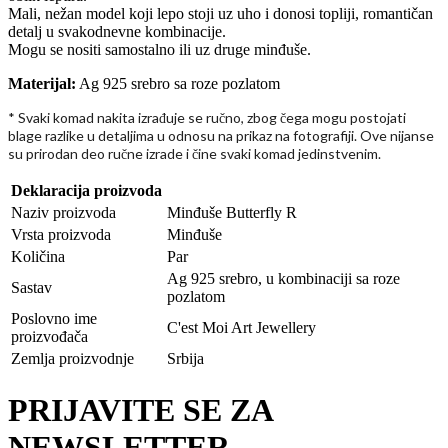
Mali, nežan model koji lepo stoji uz uho i donosi topliji, romantičan
detalj u svakodnevne kombinacije.
Mogu se nositi samostalno ili uz druge minđuše.
Materijal:
Ag 925 srebro sa roze pozlatom
* Svaki komad nakita izra
uje se ru
no, zbog
ega mogu postojati
đ
č
č
blage razlike u detaljima u odnosu na prikaz na fotografiji. Ove nijanse
su prirodan deo ru
ne izrade i
ine svaki komad jedinstvenim.
č
č
Deklaracija proizvoda
Naziv proizvoda
Minđuše Butterfly R
Vrsta proizvoda
Minđuše
Količina
Par
Ag 925 srebro, u kombinaciji sa roze
Sastav
pozlatom
Poslovno ime
C'est Moi Art Jewellery
proizvođača
Zemlja proizvodnje
Srbija
PRIJAVITE SE ZA
NEWSLETTER