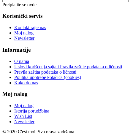
Pretplatite se ovde
Korisnički servis
Kontaktirajte nas
Moj nalog
Newsletter
Informacije
O nama
Uslovi korišćenja sajta i Pravila zaštite podataka o ličnosti
Pravila zaštita podataka o ličnosti
Politika upotrebe kolačića (cookies)
Kako do nas
Moj nalog
Moj nalog
Istorija porudžbina
Wish List
Newsletter
© 2020 C'est moi. Sva prava zadržana.