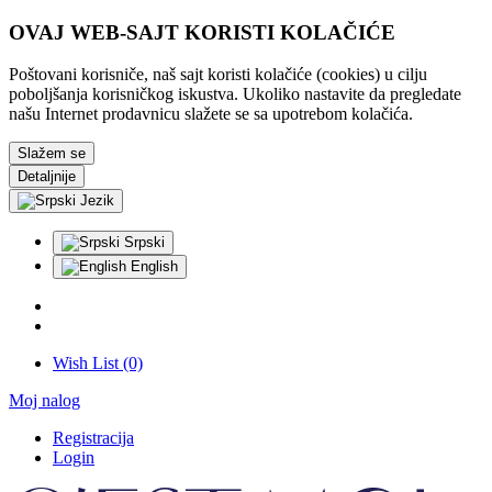
OVAJ WEB-SAJT KORISTI KOLAČIĆE
Poštovani korisniče, naš sajt koristi kolačiće (cookies) u cilju
poboljšanja korisničkog iskustva. Ukoliko nastavite da pregledate
našu Internet prodavnicu slažete se sa upotrebom kolačića.
Slažem se
Detaljnije
Jezik
Srpski
English
Wish List (0)
Moj nalog
Registracija
Login