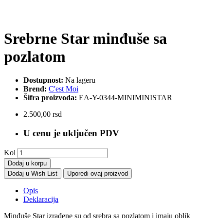
Srebrne Star minđuše sa
pozlatom
Dostupnost:
Na lageru
Brend:
C'est Moi
Šifra proizvoda:
EA-Y-0344-MINIMINISTAR
2.500,00 rsd
U cenu je uključen PDV
Kol
Dodaj u korpu
Dodaj u Wish List
Uporedi ovaj proizvod
Opis
Deklaracija
Minđuše Star izrađene su od srebra sa pozlatom i imaju oblik