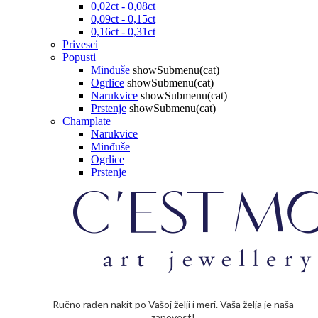
0,02ct - 0,08ct
0,09ct - 0,15ct
0,16ct - 0,31ct
Privesci
Popusti
Minđuše
showSubmenu(cat)
Ogrlice
showSubmenu(cat)
Narukvice
showSubmenu(cat)
Prstenje
showSubmenu(cat)
Champlate
Narukvice
Minđuše
Ogrlice
Prstenje
Ručno rađen nakit po Vašoj želji i meri. Vaša želja je naša
zapovest!