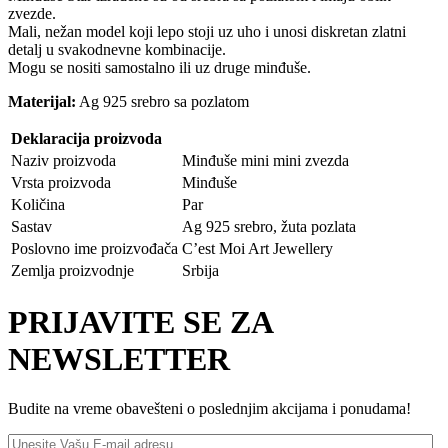
zvezde.
Mali, nežan model koji lepo stoji uz uho i unosi diskretan zlatni
detalj u svakodnevne kombinacije.
Mogu se nositi samostalno ili uz druge minđuše.
Materijal:
Ag 925 srebro sa pozlatom
Deklaracija proizvoda
Naziv proizvoda
Minđuše mini mini zvezda
Vrsta proizvoda
Minđuše
Količina
Par
Sastav
Ag 925 srebro, žuta pozlata
Poslovno ime proizvođača
C’est Moi Art Jewellery
Zemlja proizvodnje
Srbija
PRIJAVITE SE ZA
NEWSLETTER
Budite na vreme obavešteni o poslednjim akcijama i ponudama!