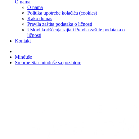
O nama
O nama
Politika upotrebe kolačića (cookies)
Kako do nas
Pravila zaštita podataka o ličnosti
Uslovi korišćenja sajta i Pravila zaštite podataka o
ličnosti
Kontakt
Minđuše
Srebrne Star minđuše sa pozlatom