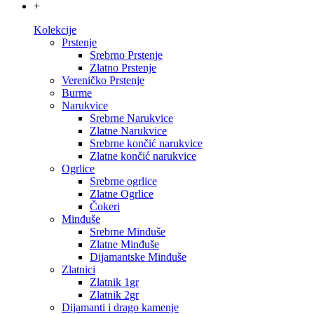
+
Kolekcije
Prstenje
Srebrno Prstenje
Zlatno Prstenje
Vereničko Prstenje
Burme
Narukvice
Srebrne Narukvice
Zlatne Narukvice
Srebrne končić narukvice
Zlatne končić narukvice
Ogrlice
Srebrne ogrlice
Zlatne Ogrlice
Čokeri
Minđuše
Srebrne Minđuše
Zlatne Minđuše
Dijamantske Minđuše
Zlatnici
Zlatnik 1gr
Zlatnik 2gr
Dijamanti i drago kamenje