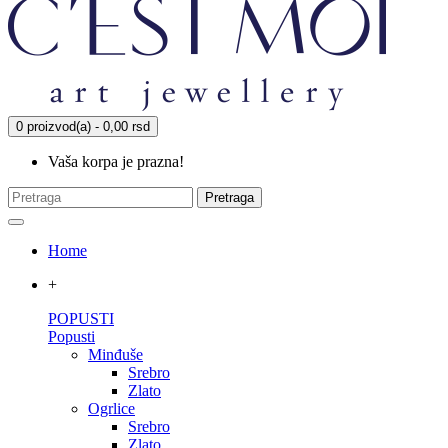
0 proizvod(a) - 0,00 rsd
Vaša korpa je prazna!
Pretraga
Home
+
POPUSTI
Popusti
Minđuše
Srebro
Zlato
Ogrlice
Srebro
Zlato