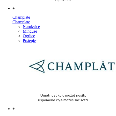
+
Champlate
Champlate
Narukvice
Minđuše
Ogrlice
Prstenje
Umetnost koju možeš nositi,
uspomene koje možeš sačuvati.
+