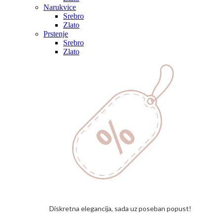
Narukvice
Srebro
Zlato
Prstenje
Srebro
Zlato
Diskretna elegancija, sada uz poseban popust!