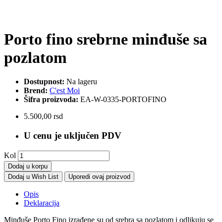
Porto fino srebrne minđuše sa
pozlatom
Dostupnost:
Na lageru
Brend:
C'est Moi
Šifra proizvoda:
EA-W-0335-PORTOFINO
5.500,00 rsd
U cenu je uključen PDV
Kol
Dodaj u korpu
Dodaj u Wish List
Uporedi ovaj proizvod
Opis
Deklaracija
Minđuše Porto Fino izrađene su od srebra sa pozlatom i odlikuju se