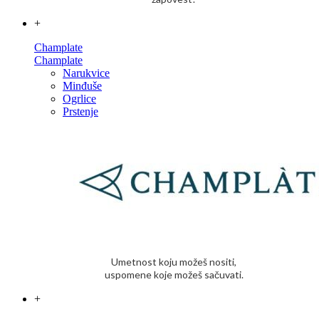
+
Champlate
Champlate
Narukvice
Minđuše
Ogrlice
Prstenje
Umetnost koju možeš nositi,
uspomene koje možeš sačuvati.
+