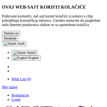
OVAJ WEB-SAJT KORISTI KOLAČIĆE
Poštovani korisniče, naš sajt koristi kolačiće (cookies) u cilju
poboljšanja korisničkog iskustva. Ukoliko nastavite da pregledate
našu Internet prodavnicu slažete se sa upotrebom kolačića.
Slažem se
Detaljnije
Jezik
Srpski
English
Wish List (0)
Moj nalog
Registracija
Login