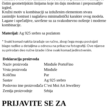
čistim geometrijskim linijama koje im daju moderan i prepoznatljiv
izgled.
Kružni motiv u kombinaciji sa izduženim elementom stvara
zanimljiv kontrast i naglašava minimalistički karakter ovog modela.
Lagane i upečatljive, savršene su za svakodnevno nošenje i moderne
kombinacije.
Materijal:
Ag 925 srebro sa pozlatom
* Svaki komad nakita izra
uje se ru
no, zbog
ega mogu postojati
đ
č
č
blage razlike u detaljima u odnosu na prikaz na fotografiji. Ove nijanse
su prirodan deo ru
ne izrade i
ine svaki komad jedinstvenim.
č
č
Deklaracija proizvoda
Naziv proizvoda
Minđuše PortoFino
Vrsta proizvoda
Minđuše
Količina
Par
Sastav
Ag 925 srebro
Poslovno ime proizvođača
C’est Moi Art Jewellery
Zemlja proizvodnje
Srbija
PRIJAVITE SE ZA