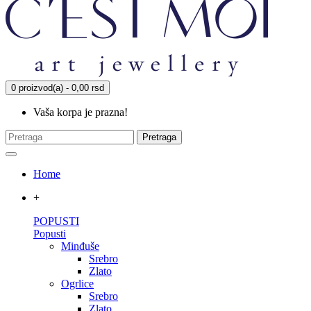
0 proizvod(a) - 0,00 rsd
Vaša korpa je prazna!
Pretraga
Home
+
POPUSTI
Popusti
Minđuše
Srebro
Zlato
Ogrlice
Srebro
Zlato