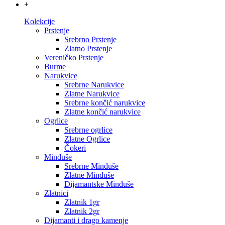
+
Kolekcije
Prstenje
Srebrno Prstenje
Zlatno Prstenje
Vereničko Prstenje
Burme
Narukvice
Srebrne Narukvice
Zlatne Narukvice
Srebrne končić narukvice
Zlatne končić narukvice
Ogrlice
Srebrne ogrlice
Zlatne Ogrlice
Čokeri
Minđuše
Srebrne Minđuše
Zlatne Minđuše
Dijamantske Minđuše
Zlatnici
Zlatnik 1gr
Zlatnik 2gr
Dijamanti i drago kamenje