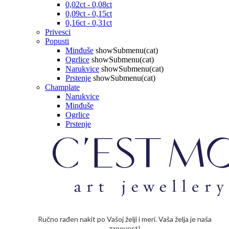
0,02ct - 0,08ct
0,09ct - 0,15ct
0,16ct - 0,31ct
Privesci
Popusti
Minđuše
showSubmenu(cat)
Ogrlice
showSubmenu(cat)
Narukvice
showSubmenu(cat)
Prstenje
showSubmenu(cat)
Champlate
Narukvice
Minđuše
Ogrlice
Prstenje
Ručno rađen nakit po Vašoj želji i meri. Vaša želja je naša
zapovest!