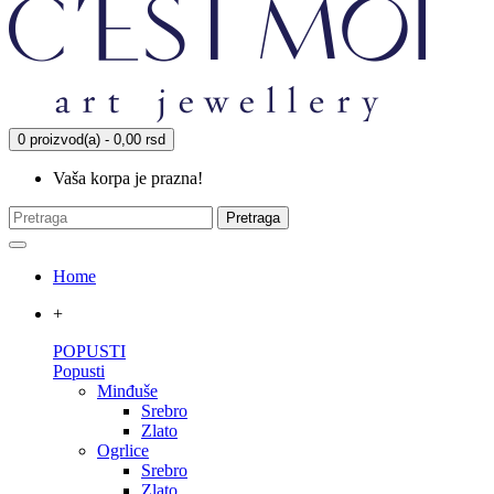
0 proizvod(a) - 0,00 rsd
Vaša korpa je prazna!
Pretraga
Home
+
POPUSTI
Popusti
Minđuše
Srebro
Zlato
Ogrlice
Srebro
Zlato