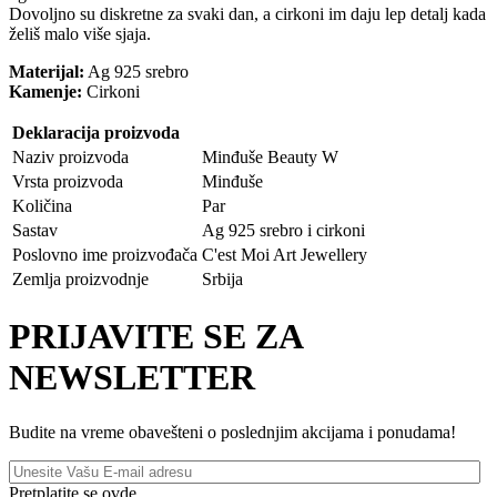
Dovoljno su diskretne za svaki dan, a cirkoni im daju lep detalj kada
želiš malo više sjaja.
Materijal:
Ag 925 srebro
Kamenje:
Cirkoni
Deklaracija proizvoda
Naziv proizvoda
Minđuše Beauty W
Vrsta proizvoda
Minđuše
Količina
Par
Sastav
Ag 925 srebro i cirkoni
Poslovno ime proizvođača
C'est Moi Art Jewellery
Zemlja proizvodnje
Srbija
PRIJAVITE SE ZA
NEWSLETTER
Budite na vreme obavešteni o poslednjim akcijama i ponudama!
Pretplatite se ovde