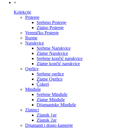
+
Kolekcije
Prstenje
Srebrno Prstenje
Zlatno Prstenje
Vereničko Prstenje
Burme
Narukvice
Srebrne Narukvice
Zlatne Narukvice
Srebrne končić narukvice
Zlatne končić narukvice
Ogrlice
Srebrne ogrlice
Zlatne Ogrlice
Čokeri
Minđuše
Srebrne Minđuše
Zlatne Minđuše
Dijamantske Minđuše
Zlatnici
Zlatnik 1gr
Zlatnik 2gr
Dijamanti i drago kamenje