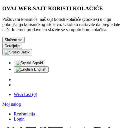
OVAJ WEB-SAJT KORISTI KOLAČIĆE
Poštovani korisniče, naš sajt koristi kolačiće (cookies) u cilju
poboljšanja korisničkog iskustva. Ukoliko nastavite da pregledate
našu Internet prodavnicu slažete se sa upotrebom kolačića.
Slažem se
Detaljnije
Jezik
Srpski
English
Wish List (0)
Moj nalog
Registracija
Login