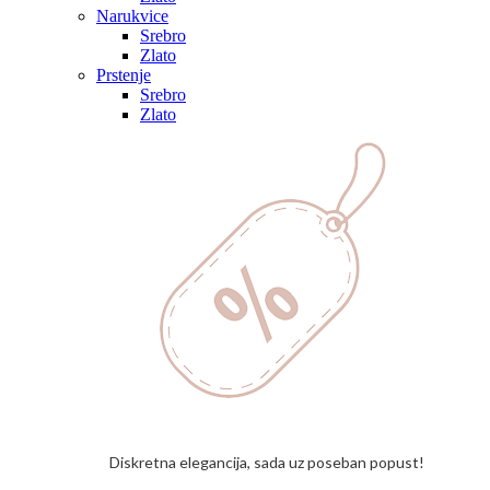
Narukvice
Srebro
Zlato
Prstenje
Srebro
Zlato
Diskretna elegancija, sada uz poseban popust!