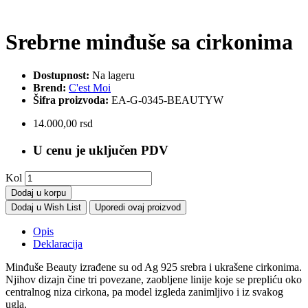
Srebrne minđuše sa cirkonima
Dostupnost:
Na lageru
Brend:
C'est Moi
Šifra proizvoda:
EA-G-0345-BEAUTYW
14.000,00 rsd
U cenu je uključen PDV
Kol
Dodaj u korpu
Dodaj u Wish List
Uporedi ovaj proizvod
Opis
Deklaracija
Minđuše Beauty izrađene su od Ag 925 srebra i ukrašene cirkonima.
Njihov dizajn čine tri povezane, zaobljene linije koje se prepliću oko
centralnog niza cirkona, pa model izgleda zanimljivo i iz svakog
ugla.