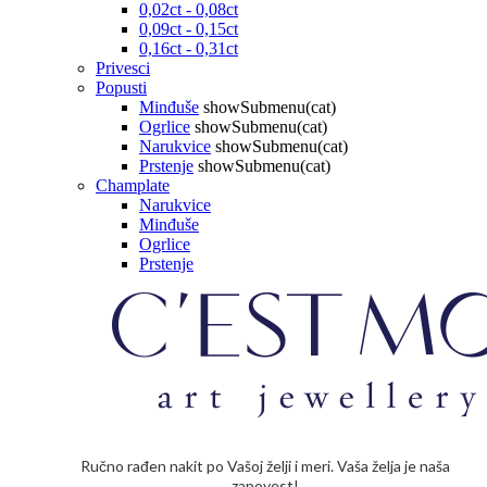
0,02ct - 0,08ct
0,09ct - 0,15ct
0,16ct - 0,31ct
Privesci
Popusti
Minđuše
showSubmenu(cat)
Ogrlice
showSubmenu(cat)
Narukvice
showSubmenu(cat)
Prstenje
showSubmenu(cat)
Champlate
Narukvice
Minđuše
Ogrlice
Prstenje
Ručno rađen nakit po Vašoj želji i meri. Vaša želja je naša
zapovest!