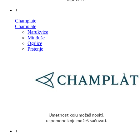
+
Champlate
Champlate
Narukvice
Minđuše
Ogrlice
Prstenje
Umetnost koju možeš nositi,
uspomene koje možeš sačuvati.
+