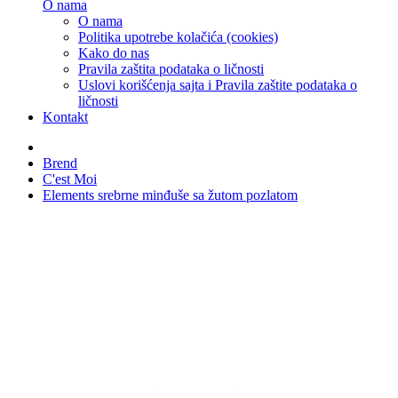
O nama
O nama
Politika upotrebe kolačića (cookies)
Kako do nas
Pravila zaštita podataka o ličnosti
Uslovi korišćenja sajta i Pravila zaštite podataka o
ličnosti
Kontakt
Brend
C'est Moi
Elements srebrne minđuše sa žutom pozlatom