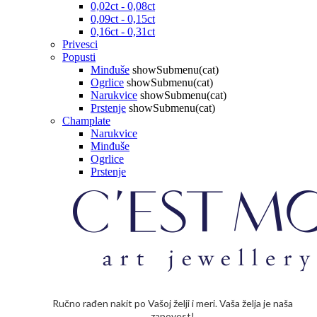
0,02ct - 0,08ct
0,09ct - 0,15ct
0,16ct - 0,31ct
Privesci
Popusti
Minđuše
showSubmenu(cat)
Ogrlice
showSubmenu(cat)
Narukvice
showSubmenu(cat)
Prstenje
showSubmenu(cat)
Champlate
Narukvice
Minđuše
Ogrlice
Prstenje
Ručno rađen nakit po Vašoj želji i meri. Vaša želja je naša
zapovest!