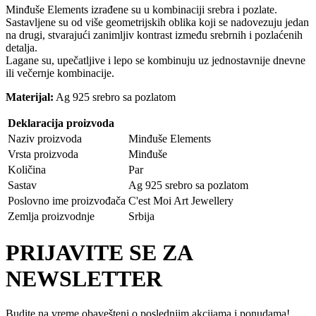
Minđuše Elements izrađene su u kombinaciji srebra i pozlate.
Sastavljene su od više geometrijskih oblika koji se nadovezuju jedan
na drugi, stvarajući zanimljiv kontrast između srebrnih i pozlaćenih
detalja.
Lagane su, upečatljive i lepo se kombinuju uz jednostavnije dnevne
ili večernje kombinacije.
Materijal:
Ag 925 srebro sa pozlatom
Deklaracija proizvoda
Naziv proizvoda
Minđuše Elements
Vrsta proizvoda
Minđuše
Količina
Par
Sastav
Ag 925 srebro sa pozlatom
Poslovno ime proizvođača
C'est Moi Art Jewellery
Zemlja proizvodnje
Srbija
PRIJAVITE SE ZA
NEWSLETTER
Budite na vreme obavešteni o poslednjim akcijama i ponudama!