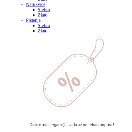
Narukvice
Srebro
Zlato
Prstenje
Srebro
Zlato
Diskretna elegancija, sada uz poseban popust!