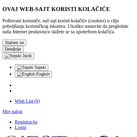
OVAJ WEB-SAJT KORISTI KOLAČIĆE
Poštovani korisniče, naš sajt koristi kolačiće (cookies) u cilju
poboljšanja korisničkog iskustva. Ukoliko nastavite da pregledate
našu Internet prodavnicu slažete se sa upotrebom kolačića.
Slažem se
Detaljnije
Jezik
Srpski
English
Wish List (0)
Moj nalog
Registracija
Login