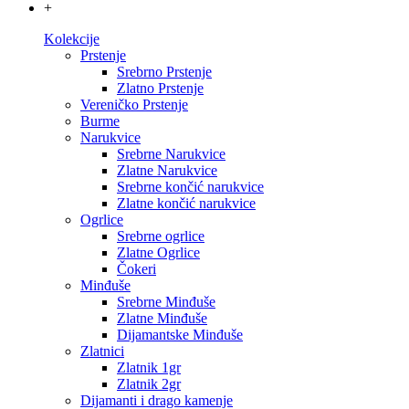
+
Kolekcije
Prstenje
Srebrno Prstenje
Zlatno Prstenje
Vereničko Prstenje
Burme
Narukvice
Srebrne Narukvice
Zlatne Narukvice
Srebrne končić narukvice
Zlatne končić narukvice
Ogrlice
Srebrne ogrlice
Zlatne Ogrlice
Čokeri
Minđuše
Srebrne Minđuše
Zlatne Minđuše
Dijamantske Minđuše
Zlatnici
Zlatnik 1gr
Zlatnik 2gr
Dijamanti i drago kamenje