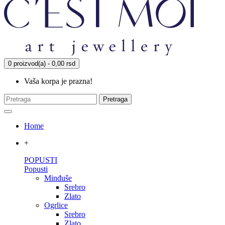
0 proizvod(a) - 0,00 rsd
Vaša korpa je prazna!
Pretraga
Home
+
POPUSTI
Popusti
Minđuše
Srebro
Zlato
Ogrlice
Srebro
Zlato