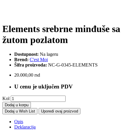
Elements srebrne minđuše sa
žutom pozlatom
Dostupnost:
Na lageru
Brend:
C'est Moi
Šifra proizvoda:
NC-G-0345-ELEMENTS
20.000,00 rsd
U cenu je uključen PDV
Kol
Dodaj u korpu
Dodaj u Wish List
Uporedi ovaj proizvod
Opis
Deklaracija