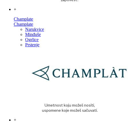
+
Champlate
Champlate
Narukvice
Minđuše
Ogrlice
Prstenje
Umetnost koju možeš nositi,
uspomene koje možeš sačuvati.
+