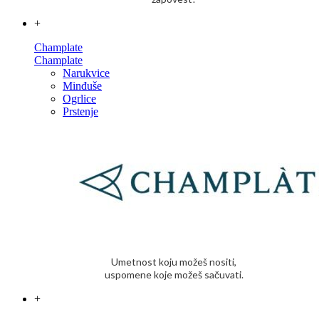
+
Champlate
Champlate
Narukvice
Minđuše
Ogrlice
Prstenje
Umetnost koju možeš nositi,
uspomene koje možeš sačuvati.
+