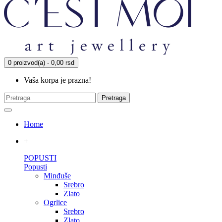
0 proizvod(a) - 0,00 rsd
Vaša korpa je prazna!
Pretraga
Home
+
POPUSTI
Popusti
Minđuše
Srebro
Zlato
Ogrlice
Srebro
Zlato