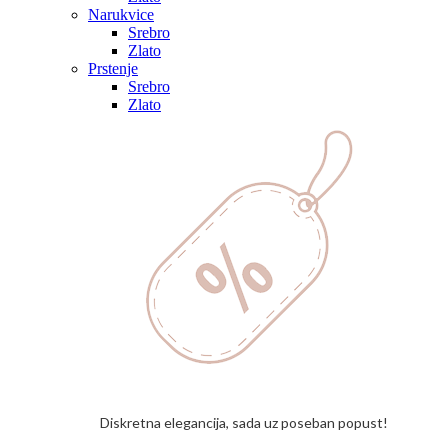
Narukvice
Srebro
Zlato
Prstenje
Srebro
Zlato
Diskretna elegancija, sada uz poseban popust!