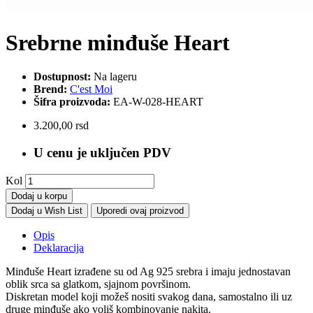
Srebrne minđuše Heart
Dostupnost:
Na lageru
Brend:
C'est Moi
Šifra proizvoda:
EA-W-028-HEART
3.200,00 rsd
U cenu je uključen PDV
Kol
Dodaj u korpu
Dodaj u Wish List
Uporedi ovaj proizvod
Opis
Deklaracija
Minđuše Heart izrađene su od Ag 925 srebra i imaju jednostavan
oblik srca sa glatkom, sjajnom površinom.
Diskretan model koji možeš nositi svakog dana, samostalno ili uz
druge minđuše ako voliš kombinovanje nakita.