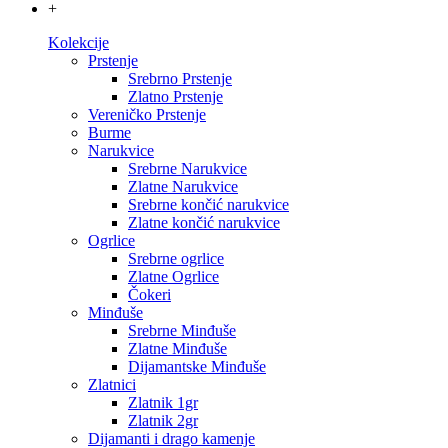
+
Kolekcije
Prstenje
Srebrno Prstenje
Zlatno Prstenje
Vereničko Prstenje
Burme
Narukvice
Srebrne Narukvice
Zlatne Narukvice
Srebrne končić narukvice
Zlatne končić narukvice
Ogrlice
Srebrne ogrlice
Zlatne Ogrlice
Čokeri
Minđuše
Srebrne Minđuše
Zlatne Minđuše
Dijamantske Minđuše
Zlatnici
Zlatnik 1gr
Zlatnik 2gr
Dijamanti i drago kamenje