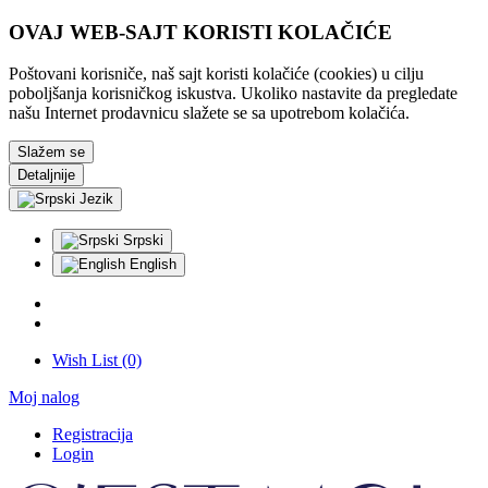
OVAJ WEB-SAJT KORISTI KOLAČIĆE
Poštovani korisniče, naš sajt koristi kolačiće (cookies) u cilju
poboljšanja korisničkog iskustva. Ukoliko nastavite da pregledate
našu Internet prodavnicu slažete se sa upotrebom kolačića.
Slažem se
Detaljnije
Jezik
Srpski
English
Wish List (0)
Moj nalog
Registracija
Login