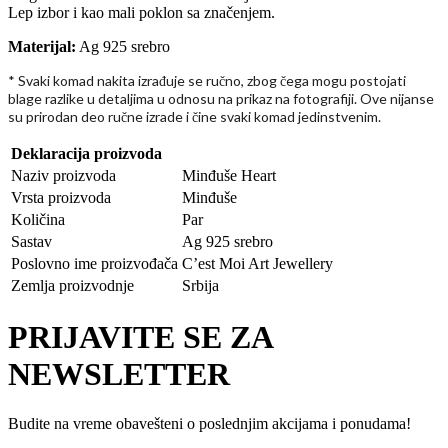
Lep izbor i kao mali poklon sa značenjem.
Materijal:
Ag 925 srebro
* Svaki komad nakita izra
uje se ru
no, zbog
ega mogu postojati
đ
č
č
blage razlike u detaljima u odnosu na prikaz na fotografiji. Ove nijanse
su prirodan deo ru
ne izrade i
ine svaki komad jedinstvenim.
č
č
Deklaracija proizvoda
Naziv proizvoda
Minđuše Heart
Vrsta proizvoda
Minđuše
Količina
Par
Sastav
Ag 925 srebro
Poslovno ime proizvođača
C’est Moi Art Jewellery
Zemlja proizvodnje
Srbija
PRIJAVITE SE ZA
NEWSLETTER
Budite na vreme obavešteni o poslednjim akcijama i ponudama!