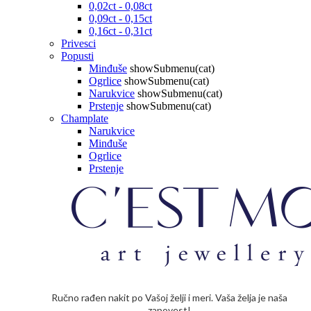
0,02ct - 0,08ct
0,09ct - 0,15ct
0,16ct - 0,31ct
Privesci
Popusti
Minđuše
showSubmenu(cat)
Ogrlice
showSubmenu(cat)
Narukvice
showSubmenu(cat)
Prstenje
showSubmenu(cat)
Champlate
Narukvice
Minđuše
Ogrlice
Prstenje
Ručno rađen nakit po Vašoj želji i meri. Vaša želja je naša
zapovest!