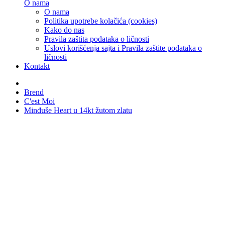
O nama
O nama
Politika upotrebe kolačića (cookies)
Kako do nas
Pravila zaštita podataka o ličnosti
Uslovi korišćenja sajta i Pravila zaštite podataka o
ličnosti
Kontakt
Brend
C'est Moi
Minđuše Heart u 14kt žutom zlatu