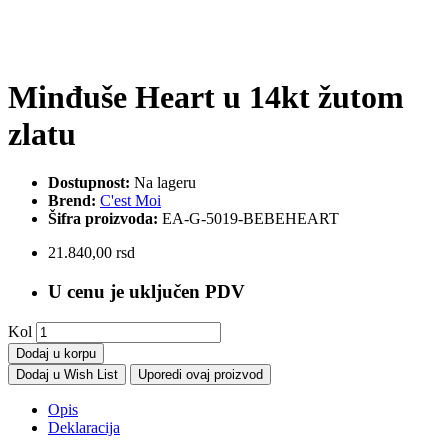
Minđuše Heart u 14kt žutom
zlatu
Dostupnost:
Na lageru
Brend:
C'est Moi
Šifra proizvoda:
EA-G-5019-BEBEHEART
21.840,00 rsd
U cenu je uključen PDV
Kol
Dodaj u korpu
Dodaj u Wish List
Uporedi ovaj proizvod
Opis
Deklaracija