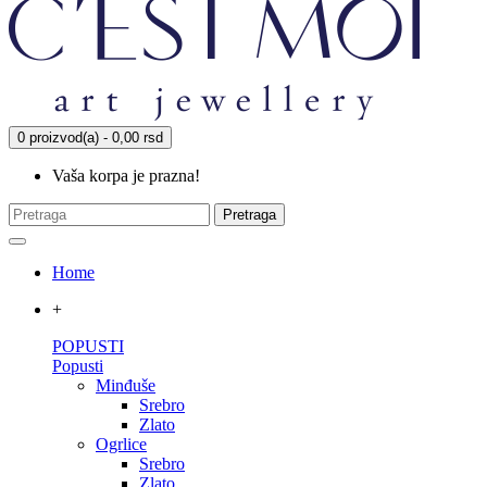
0 proizvod(a) - 0,00 rsd
Vaša korpa je prazna!
Pretraga
Home
+
POPUSTI
Popusti
Minđuše
Srebro
Zlato
Ogrlice
Srebro
Zlato