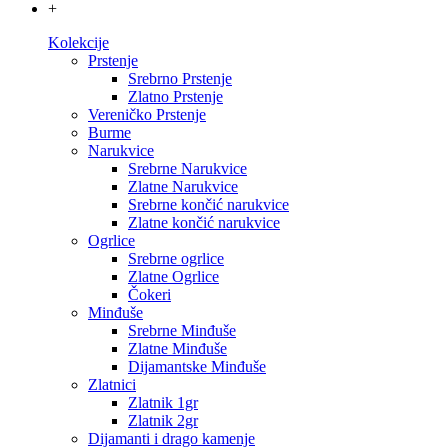
+
Kolekcije
Prstenje
Srebrno Prstenje
Zlatno Prstenje
Vereničko Prstenje
Burme
Narukvice
Srebrne Narukvice
Zlatne Narukvice
Srebrne končić narukvice
Zlatne končić narukvice
Ogrlice
Srebrne ogrlice
Zlatne Ogrlice
Čokeri
Minđuše
Srebrne Minđuše
Zlatne Minđuše
Dijamantske Minđuše
Zlatnici
Zlatnik 1gr
Zlatnik 2gr
Dijamanti i drago kamenje