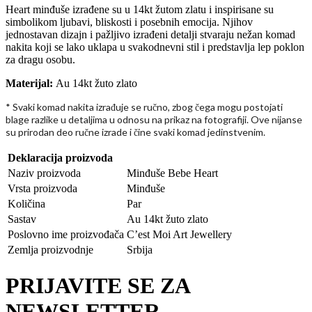
Heart minđuše izrađene su u 14kt žutom zlatu i inspirisane su
simbolikom ljubavi, bliskosti i posebnih emocija. Njihov
jednostavan dizajn i pažljivo izrađeni detalji stvaraju nežan komad
nakita koji se lako uklapa u svakodnevni stil i predstavlja lep poklon
za dragu osobu.
Materijal:
Au 14kt žuto zlato
* Svaki komad nakita izra
uje se ru
no, zbog
ega mogu postojati
đ
č
č
blage razlike u detaljima u odnosu na prikaz na fotografiji. Ove nijanse
su prirodan deo ru
ne izrade i
ine svaki komad jedinstvenim.
č
č
Deklaracija proizvoda
Naziv proizvoda
Minđuše Bebe Heart
Vrsta proizvoda
Minđuše
Količina
Par
Sastav
Au 14kt žuto zlato
Poslovno ime proizvođača
C’est Moi Art Jewellery
Zemlja proizvodnje
Srbija
PRIJAVITE SE ZA
NEWSLETTER