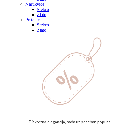
Narukvice
Srebro
Zlato
Prstenje
Srebro
Zlato
Diskretna elegancija, sada uz poseban popust!