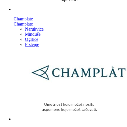
+
Champlate
Champlate
Narukvice
Minđuše
Ogrlice
Prstenje
Umetnost koju možeš nositi,
uspomene koje možeš sačuvati.
+