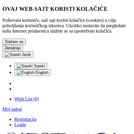
OVAJ WEB-SAJT KORISTI KOLAČIĆE
Poštovani korisniče, naš sajt koristi kolačiće (cookies) u cilju
poboljšanja korisničkog iskustva. Ukoliko nastavite da pregledate
našu Internet prodavnicu slažete se sa upotrebom kolačića.
Slažem se
Detaljnije
Jezik
Srpski
English
Wish List (0)
Moj nalog
Registracija
Login