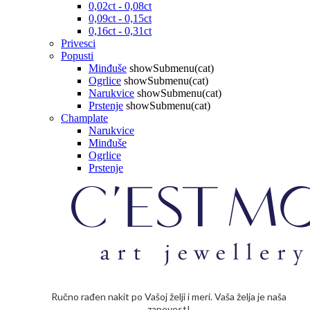
0,02ct - 0,08ct
0,09ct - 0,15ct
0,16ct - 0,31ct
Privesci
Popusti
Minđuše
showSubmenu(cat)
Ogrlice
showSubmenu(cat)
Narukvice
showSubmenu(cat)
Prstenje
showSubmenu(cat)
Champlate
Narukvice
Minđuše
Ogrlice
Prstenje
Ručno rađen nakit po Vašoj želji i meri. Vaša želja je naša
zapovest!