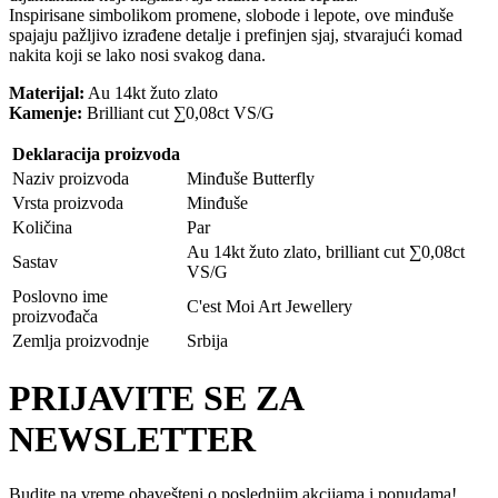
Inspirisane simbolikom promene, slobode i lepote, ove minđuše
spajaju pažljivo izrađene detalje i prefinjen sjaj, stvarajući komad
nakita koji se lako nosi svakog dana.
Materijal:
Au 14kt žuto zlato
Kamenje:
Brilliant cut ∑0,08ct VS/G
Deklaracija proizvoda
Naziv proizvoda
Minđuše Butterfly
Vrsta proizvoda
Minđuše
Količina
Par
Au 14kt žuto zlato, brilliant cut ∑0,08ct
Sastav
VS/G
Poslovno ime
C'est Moi Art Jewellery
proizvođača
Zemlja proizvodnje
Srbija
PRIJAVITE SE ZA
NEWSLETTER
Budite na vreme obavešteni o poslednjim akcijama i ponudama!