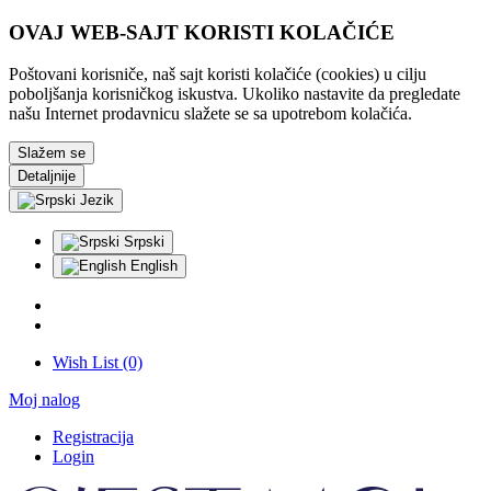
OVAJ WEB-SAJT KORISTI KOLAČIĆE
Poštovani korisniče, naš sajt koristi kolačiće (cookies) u cilju
poboljšanja korisničkog iskustva. Ukoliko nastavite da pregledate
našu Internet prodavnicu slažete se sa upotrebom kolačića.
Slažem se
Detaljnije
Jezik
Srpski
English
Wish List (0)
Moj nalog
Registracija
Login