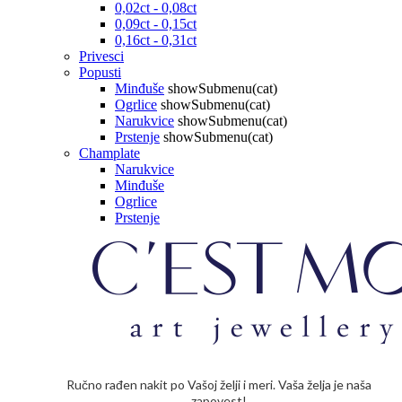
0,02ct - 0,08ct
0,09ct - 0,15ct
0,16ct - 0,31ct
Privesci
Popusti
Minđuše
showSubmenu(cat)
Ogrlice
showSubmenu(cat)
Narukvice
showSubmenu(cat)
Prstenje
showSubmenu(cat)
Champlate
Narukvice
Minđuše
Ogrlice
Prstenje
Ručno rađen nakit po Vašoj želji i meri. Vaša želja je naša
zapovest!