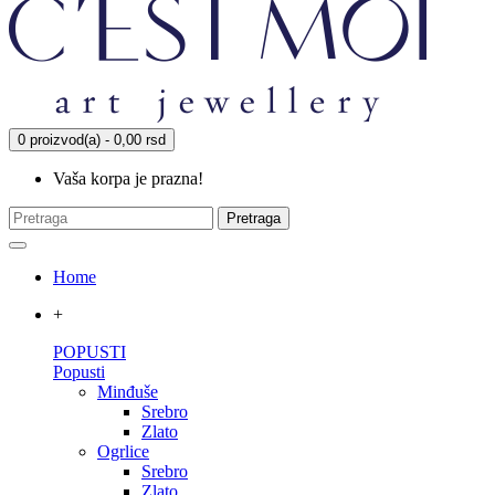
0 proizvod(a) - 0,00 rsd
Vaša korpa je prazna!
Pretraga
Home
+
POPUSTI
Popusti
Minđuše
Srebro
Zlato
Ogrlice
Srebro
Zlato