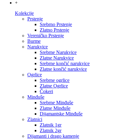
+
Kolekcije
Prstenje
Srebrno Prstenje
Zlatno Prstenje
Vereničko Prstenje
Burme
Narukvice
Srebrne Narukvice
Zlatne Narukvice
Srebrne končić narukvice
Zlatne končić narukvice
Ogrlice
Srebrne ogrlice
Zlatne Ogrlice
Čokeri
Minđuše
Srebrne Minđuše
Zlatne Minđuše
Dijamantske Minđuše
Zlatnici
Zlatnik 1gr
Zlatnik 2gr
Dijamanti i drago kamenje