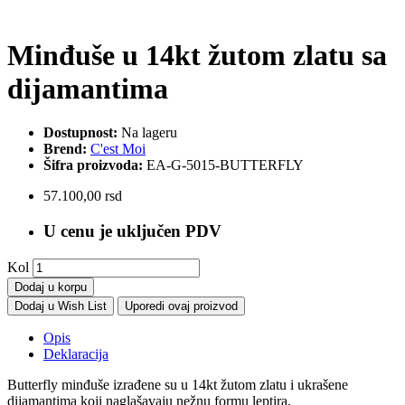
Minđuše u 14kt žutom zlatu sa
dijamantima
Dostupnost:
Na lageru
Brend:
C'est Moi
Šifra proizvoda:
EA-G-5015-BUTTERFLY
57.100,00 rsd
U cenu je uključen PDV
Kol
Dodaj u korpu
Dodaj u Wish List
Uporedi ovaj proizvod
Opis
Deklaracija
Butterfly minđuše izrađene su u 14kt žutom zlatu i ukrašene
dijamantima koji naglašavaju nežnu formu leptira.