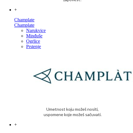
+
Champlate
Champlate
Narukvice
Minđuše
Ogrlice
Prstenje
Umetnost koju možeš nositi,
uspomene koje možeš sačuvati.
+