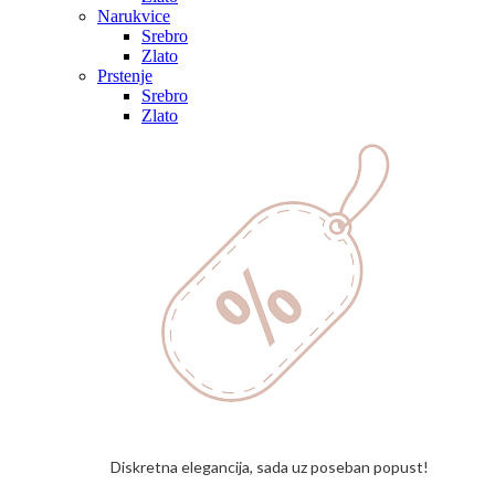
Narukvice
Srebro
Zlato
Prstenje
Srebro
Zlato
Diskretna elegancija, sada uz poseban popust!