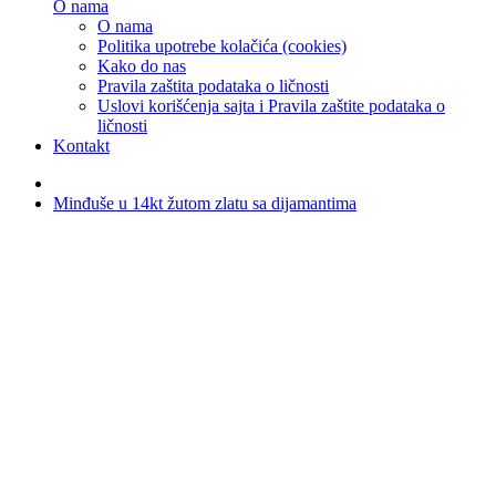
O nama
O nama
Politika upotrebe kolačića (cookies)
Kako do nas
Pravila zaštita podataka o ličnosti
Uslovi korišćenja sajta i Pravila zaštite podataka o
ličnosti
Kontakt
Minđuše u 14kt žutom zlatu sa dijamantima