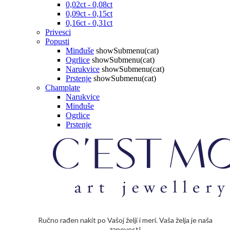
0,02ct - 0,08ct
0,09ct - 0,15ct
0,16ct - 0,31ct
Privesci
Popusti
Minđuše
showSubmenu(cat)
Ogrlice
showSubmenu(cat)
Narukvice
showSubmenu(cat)
Prstenje
showSubmenu(cat)
Champlate
Narukvice
Minđuše
Ogrlice
Prstenje
Ručno rađen nakit po Vašoj želji i meri. Vaša želja je naša
zapovest!