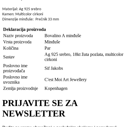
Materijal: Ag 925 srebro
Kamen: Multicolor cirkoni
Dimenzije minđuše: Prečnik 33 mm
Deklaracija proizvoda
Naziv proizvoda
Bovalino A minđuše
Vrsta proizvoda
Minđuše
Količina
Par
Ag 925 srebro, 18kt žuta pozlata, multicolor
Sastav
cirkoni
Poslovno ime
Sif Jakobs
proizvođača
Poslovno ime
C'est Moi Art Jewellery
uvoznika
Zemlja proizvodnje
Kopenhagen
PRIJAVITE SE ZA
NEWSLETTER