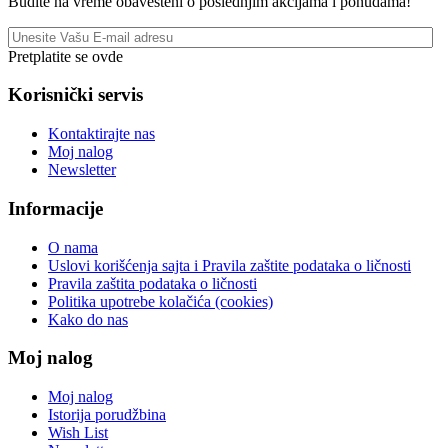
Budite na vreme obavešteni o poslednjim akcijama i ponudama!
Pretplatite se ovde
Korisnički servis
Kontaktirajte nas
Moj nalog
Newsletter
Informacije
O nama
Uslovi korišćenja sajta i Pravila zaštite podataka o ličnosti
Pravila zaštita podataka o ličnosti
Politika upotrebe kolačića (cookies)
Kako do nas
Moj nalog
Moj nalog
Istorija porudžbina
Wish List