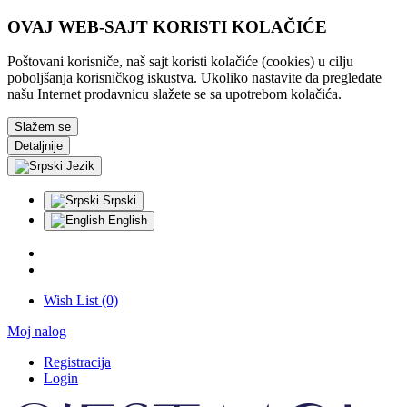
OVAJ WEB-SAJT KORISTI KOLAČIĆE
Poštovani korisniče, naš sajt koristi kolačiće (cookies) u cilju
poboljšanja korisničkog iskustva. Ukoliko nastavite da pregledate
našu Internet prodavnicu slažete se sa upotrebom kolačića.
Slažem se
Detaljnije
Jezik
Srpski
English
Wish List (0)
Moj nalog
Registracija
Login