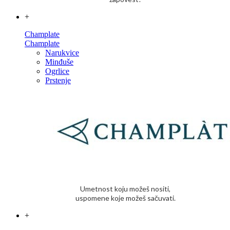
+
Champlate
Champlate
Narukvice
Minđuše
Ogrlice
Prstenje
Umetnost koju možeš nositi,
uspomene koje možeš sačuvati.
+