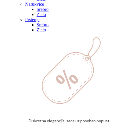
Narukvice
Srebro
Zlato
Prstenje
Srebro
Zlato
Diskretna elegancija, sada uz poseban popust!