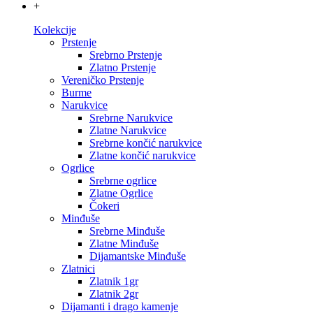
+
Kolekcije
Prstenje
Srebrno Prstenje
Zlatno Prstenje
Vereničko Prstenje
Burme
Narukvice
Srebrne Narukvice
Zlatne Narukvice
Srebrne končić narukvice
Zlatne končić narukvice
Ogrlice
Srebrne ogrlice
Zlatne Ogrlice
Čokeri
Minđuše
Srebrne Minđuše
Zlatne Minđuše
Dijamantske Minđuše
Zlatnici
Zlatnik 1gr
Zlatnik 2gr
Dijamanti i drago kamenje