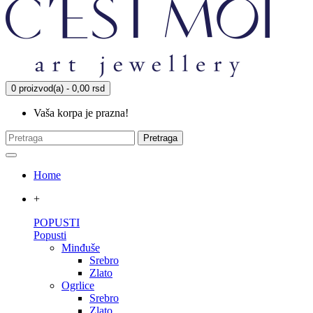
0 proizvod(a) - 0,00 rsd
Vaša korpa je prazna!
Pretraga
Home
+
POPUSTI
Popusti
Minđuše
Srebro
Zlato
Ogrlice
Srebro
Zlato