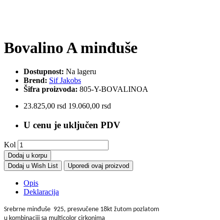
Bovalino A minđuše
Dostupnost:
Na lageru
Brend:
Sif Jakobs
Šifra proizvoda:
805-Y-BOVALINOA
23.825,00 rsd
19.060,00 rsd
U cenu je uključen PDV
Kol
Dodaj u korpu
Dodaj u Wish List
Uporedi ovaj proizvod
Opis
Deklaracija
S
rebrne minđuše 925, presvučene 18kt žutom pozlatom
u kombinaciji sa
multicolor
cirkonima