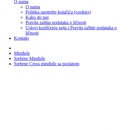
O nama
O nama
Politika upotrebe kolačića (cookies)
Kako do nas
Pravila zaštita podataka o ličnosti
Uslovi korišćenja sajta i Pravila zaštite podataka o
ličnosti
Kontakt
Minđuše
Srebrne Minđuše
Srebrne Cross minđuše sa pozlatom