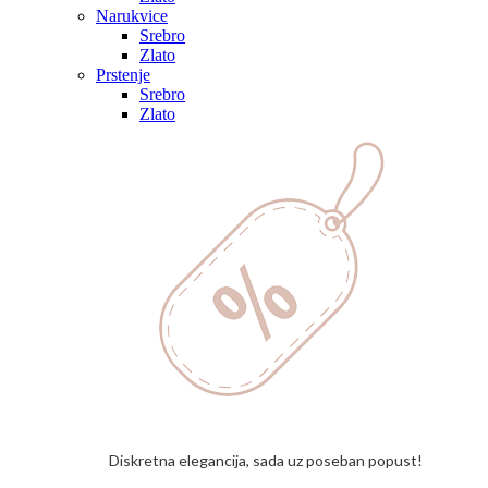
Narukvice
Srebro
Zlato
Prstenje
Srebro
Zlato
Diskretna elegancija, sada uz poseban popust!