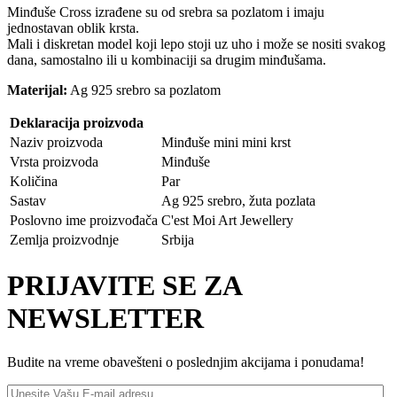
Minđuše Cross izrađene su od srebra sa pozlatom i imaju
jednostavan oblik krsta.
Mali i diskretan model koji lepo stoji uz uho i može se nositi svakog
dana, samostalno ili u kombinaciji sa drugim minđušama.
Materijal:
Ag 925 srebro sa pozlatom
Deklaracija proizvoda
Naziv proizvoda
Minđuše mini mini krst
Vrsta proizvoda
Minđuše
Količina
Par
Sastav
Ag 925 srebro, žuta pozlata
Poslovno ime proizvođača
C'est Moi Art Jewellery
Zemlja proizvodnje
Srbija
PRIJAVITE SE ZA
NEWSLETTER
Budite na vreme obavešteni o poslednjim akcijama i ponudama!