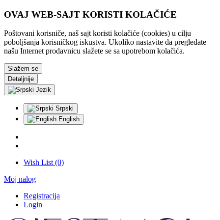
OVAJ WEB-SAJT KORISTI KOLAČIĆE
Poštovani korisniče, naš sajt koristi kolačiće (cookies) u cilju
poboljšanja korisničkog iskustva. Ukoliko nastavite da pregledate
našu Internet prodavnicu slažete se sa upotrebom kolačića.
Slažem se
Detaljnije
Jezik
Srpski
English
Wish List (0)
Moj nalog
Registracija
Login