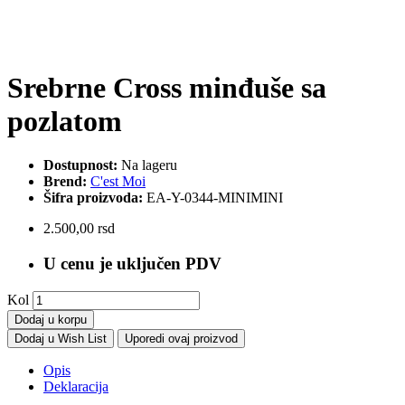
Srebrne Cross minđuše sa
pozlatom
Dostupnost:
Na lageru
Brend:
C'est Moi
Šifra proizvoda:
EA-Y-0344-MINIMINI
2.500,00 rsd
U cenu je uključen PDV
Kol
Dodaj u korpu
Dodaj u Wish List
Uporedi ovaj proizvod
Opis
Deklaracija