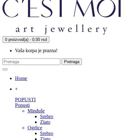
0 proizvod(a) - 0,00 rsd
Vaša korpa je prazna!
Pretraga
Home
+
POPUSTI
Popusti
Minđuše
Srebro
Zlato
Ogrlice
Srebro
Zlato