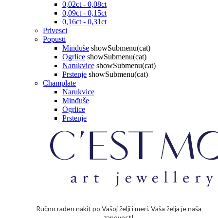
0,02ct - 0,08ct
0,09ct - 0,15ct
0,16ct - 0,31ct
Privesci
Popusti
Minđuše
showSubmenu(cat)
Ogrlice
showSubmenu(cat)
Narukvice
showSubmenu(cat)
Prstenje
showSubmenu(cat)
Champlate
Narukvice
Minđuše
Ogrlice
Prstenje
Ručno rađen nakit po Vašoj želji i meri. Vaša želja je naša
zapovest!