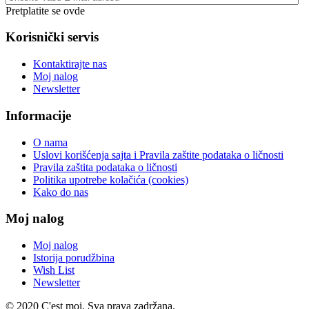
Pretplatite se ovde
Korisnički servis
Kontaktirajte nas
Moj nalog
Newsletter
Informacije
O nama
Uslovi korišćenja sajta i Pravila zaštite podataka o ličnosti
Pravila zaštita podataka o ličnosti
Politika upotrebe kolačića (cookies)
Kako do nas
Moj nalog
Moj nalog
Istorija porudžbina
Wish List
Newsletter
© 2020 C'est moi. Sva prava zadržana.