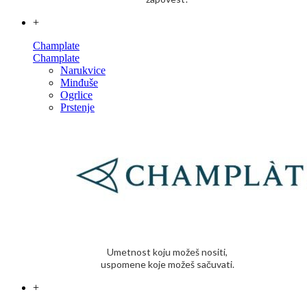
+
Champlate
Champlate
Narukvice
Minđuše
Ogrlice
Prstenje
Umetnost koju možeš nositi,
uspomene koje možeš sačuvati.
+