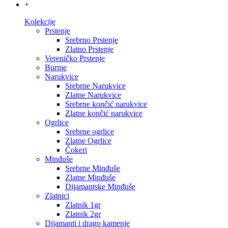
+
Kolekcije
Prstenje
Srebrno Prstenje
Zlatno Prstenje
Vereničko Prstenje
Burme
Narukvice
Srebrne Narukvice
Zlatne Narukvice
Srebrne končić narukvice
Zlatne končić narukvice
Ogrlice
Srebrne ogrlice
Zlatne Ogrlice
Čokeri
Minđuše
Srebrne Minđuše
Zlatne Minđuše
Dijamantske Minđuše
Zlatnici
Zlatnik 1gr
Zlatnik 2gr
Dijamanti i drago kamenje