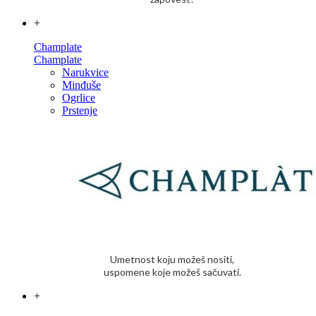
+
Champlate
Champlate
Narukvice
Minđuše
Ogrlice
Prstenje
Umetnost koju možeš nositi,
uspomene koje možeš sačuvati.
+