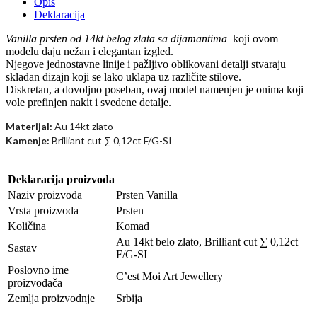
Opis
Deklaracija
Vanilla prsten od 14kt belog zlata sa dijamantima
koji ovom
modelu daju nežan i elegantan izgled.
Njegove jednostavne linije i pažljivo oblikovani detalji stvaraju
skladan dizajn koji se lako uklapa uz različite stilove.
Diskretan, a dovoljno poseban, ovaj model namenjen je onima koji
vole prefinjen nakit i svedene detalje.
Materijal:
Au 14kt zlato
Kamenje:
Brilliant cut ∑
0,12ct F/G-SI
Deklaracija proizvoda
Naziv proizvoda
Prsten Vanilla
Vrsta proizvoda
Prsten
Količina
Komad
Au 14kt belo zlato, Brilliant cut ∑ 0,12ct
Sastav
F/G-SI
Poslovno ime
C’est Moi Art Jewellery
proizvođača
Zemlja proizvodnje
Srbija