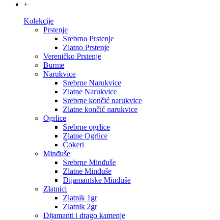
+
Kolekcije
Prstenje
Srebrno Prstenje
Zlatno Prstenje
Vereničko Prstenje
Burme
Narukvice
Srebrne Narukvice
Zlatne Narukvice
Srebrne končić narukvice
Zlatne končić narukvice
Ogrlice
Srebrne ogrlice
Zlatne Ogrlice
Čokeri
Minđuše
Srebrne Minđuše
Zlatne Minđuše
Dijamantske Minđuše
Zlatnici
Zlatnik 1gr
Zlatnik 2gr
Dijamanti i drago kamenje