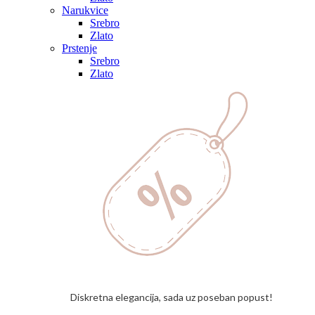
Narukvice
Srebro
Zlato
Prstenje
Srebro
Zlato
Diskretna elegancija, sada uz poseban popust!