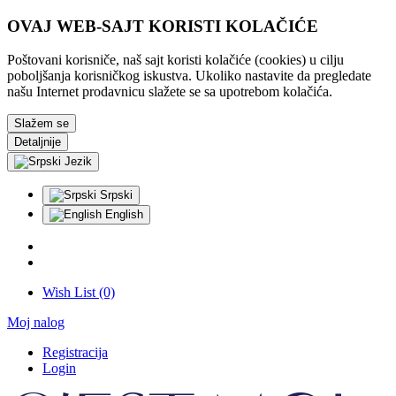
OVAJ WEB-SAJT KORISTI KOLAČIĆE
Poštovani korisniče, naš sajt koristi kolačiće (cookies) u cilju
poboljšanja korisničkog iskustva. Ukoliko nastavite da pregledate
našu Internet prodavnicu slažete se sa upotrebom kolačića.
Slažem se
Detaljnije
Jezik
Srpski
English
Wish List (0)
Moj nalog
Registracija
Login