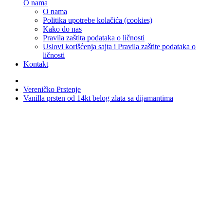
O nama
O nama
Politika upotrebe kolačića (cookies)
Kako do nas
Pravila zaštita podataka o ličnosti
Uslovi korišćenja sajta i Pravila zaštite podataka o
ličnosti
Kontakt
Vereničko Prstenje
Vanilla prsten od 14kt belog zlata sa dijamantima