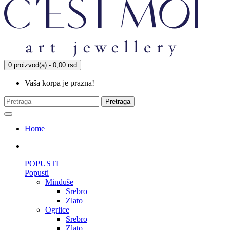
0 proizvod(a) - 0,00 rsd
Vaša korpa je prazna!
Pretraga
Home
+
POPUSTI
Popusti
Minđuše
Srebro
Zlato
Ogrlice
Srebro
Zlato