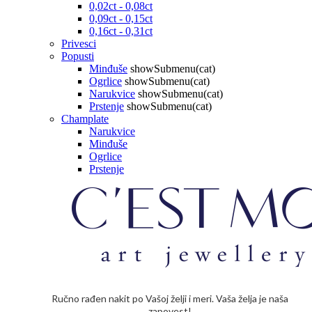
0,02ct - 0,08ct
0,09ct - 0,15ct
0,16ct - 0,31ct
Privesci
Popusti
Minđuše
showSubmenu(cat)
Ogrlice
showSubmenu(cat)
Narukvice
showSubmenu(cat)
Prstenje
showSubmenu(cat)
Champlate
Narukvice
Minđuše
Ogrlice
Prstenje
Ručno rađen nakit po Vašoj želji i meri. Vaša želja je naša
zapovest!