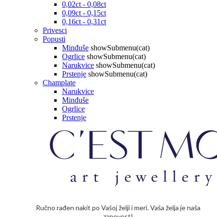
0,02ct - 0,08ct
0,09ct - 0,15ct
0,16ct - 0,31ct
Privesci
Popusti
Minđuše
showSubmenu(cat)
Ogrlice
showSubmenu(cat)
Narukvice
showSubmenu(cat)
Prstenje
showSubmenu(cat)
Champlate
Narukvice
Minđuše
Ogrlice
Prstenje
Ručno rađen nakit po Vašoj želji i meri. Vaša želja je naša
zapovest!