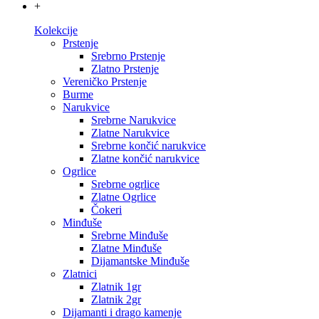
+
Kolekcije
Prstenje
Srebrno Prstenje
Zlatno Prstenje
Vereničko Prstenje
Burme
Narukvice
Srebrne Narukvice
Zlatne Narukvice
Srebrne končić narukvice
Zlatne končić narukvice
Ogrlice
Srebrne ogrlice
Zlatne Ogrlice
Čokeri
Minđuše
Srebrne Minđuše
Zlatne Minđuše
Dijamantske Minđuše
Zlatnici
Zlatnik 1gr
Zlatnik 2gr
Dijamanti i drago kamenje