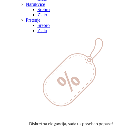
Narukvice
Srebro
Zlato
Prstenje
Srebro
Zlato
Diskretna elegancija, sada uz poseban popust!