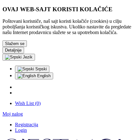
OVAJ WEB-SAJT KORISTI KOLAČIĆE
Poštovani korisniče, naš sajt koristi kolačiće (cookies) u cilju
poboljšanja korisničkog iskustva. Ukoliko nastavite da pregledate
našu Internet prodavnicu slažete se sa upotrebom kolačića.
Slažem se
Detaljnije
Jezik
Srpski
English
Wish List (0)
Moj nalog
Registracija
Login