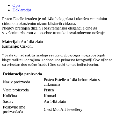
Opis
Deklaracija
Prsten Estelle izrađen je od 14kt belog zlata i ukrašen centralnim
cirkonom okruženim nizom blistavih cirkona.
Njegov prefinjen dizajn i bezvremenska elegancija čine ga
savršenim izborom za posebne trenutke i svakodnevno nošenje.
Materijal:
Au 14kt zlato
Kamenje:
Cirkoni
* Svaki komad nakita izra
uje se ru
no, zbog
ega mogu postojati
đ
č
č
blage razlike u detaljima u odnosu na prikaz na fotografiji. Ove nijanse
su prirodan deo ru
ne izrade i
ine svaki komad jedinstvenim.
č
č
Deklaracija proizvoda
Prsten Estelle u 14kt belom zlatu sa
Naziv proizvoda
cirkonima
Vrsta proizvoda
Prsten
Količina
Komad
Sastav
Au 14kt zlato
Poslovno ime
C'est Moi Art Jewellery
proizvođača