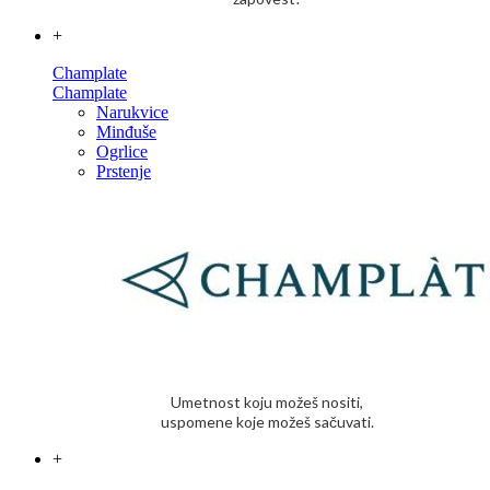
+
Champlate
Champlate
Narukvice
Minđuše
Ogrlice
Prstenje
Umetnost koju možeš nositi,
uspomene koje možeš sačuvati.
+