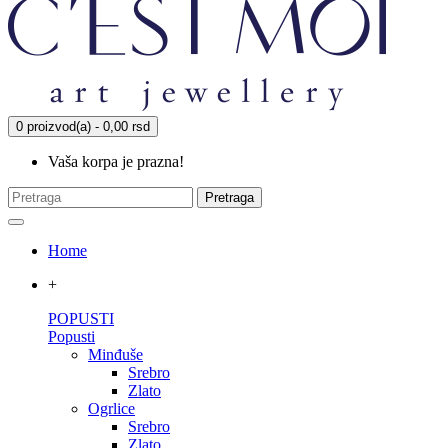
0 proizvod(a) - 0,00 rsd
Vaša korpa je prazna!
Pretraga
Home
+
POPUSTI
Popusti
Minđuše
Srebro
Zlato
Ogrlice
Srebro
Zlato