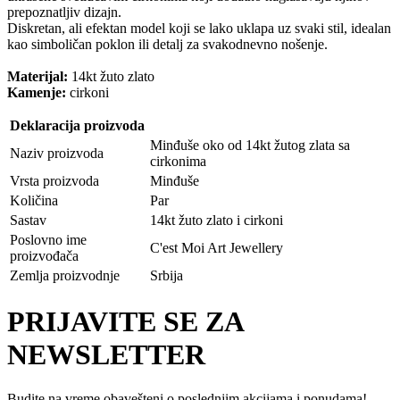
prepoznatljiv dizajn.
Diskretan, ali efektan model koji se lako uklapa uz svaki stil, idealan
kao simboličan poklon ili detalj za svakodnevno nošenje.
Materijal:
14kt žuto zlato
Kamenje:
cirkoni
Deklaracija proizvoda
Minđuše oko od 14kt žutog zlata sa
Naziv proizvoda
cirkonima
Vrsta proizvoda
Minđuše
Količina
Par
Sastav
14kt žuto zlato i cirkoni
Poslovno ime
C'est Moi Art Jewellery
proizvođača
Zemlja proizvodnje
Srbija
PRIJAVITE SE ZA
NEWSLETTER
Budite na vreme obavešteni o poslednjim akcijama i ponudama!