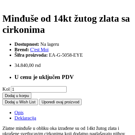
Minđuše od 14kt žutog zlata sa
cirkonima
Dostupnost:
Na lageru
Brend:
C'est Moi
Šifra proizvoda:
EA-G-5058-EYE
34.840,00 rsd
U cenu je uključen PDV
Kol
Dodaj u korpu
Dodaj u Wish List
Uporedi ovaj proizvod
Opis
Deklaracija
Zlatne minđuše u obliku oka izrađene su od 14kt žutog zlata i
ukrašene svetlucavim cirkonima koji dodatno naglašavaju njihov