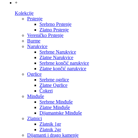
+
Kolekcije
Prstenje
Srebrno Prstenje
Zlatno Prstenje
Vereničko Prstenje
Burme
Narukvice
Srebrne Narukvice
Zlatne Narukvice
Srebrne končić narukvice
Zlatne končić narukvice
Ogrlice
Srebrne ogrlice
Zlatne Ogrlice
Čokeri
Minđuše
Srebrne Minđuše
Zlatne Minđuše
Dijamantske Minđuše
Zlatnici
Zlatnik 1gr
Zlatnik 2gr
Dijamanti i drago kamenje