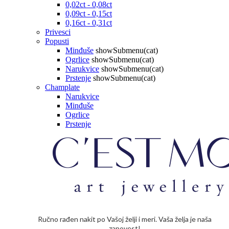
0,02ct - 0,08ct
0,09ct - 0,15ct
0,16ct - 0,31ct
Privesci
Popusti
Minđuše
showSubmenu(cat)
Ogrlice
showSubmenu(cat)
Narukvice
showSubmenu(cat)
Prstenje
showSubmenu(cat)
Champlate
Narukvice
Minđuše
Ogrlice
Prstenje
Ručno rađen nakit po Vašoj želji i meri. Vaša želja je naša
zapovest!