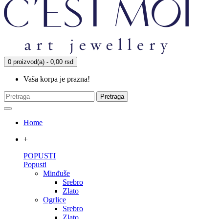
0 proizvod(a) - 0,00 rsd
Vaša korpa je prazna!
Pretraga
Home
+
POPUSTI
Popusti
Minđuše
Srebro
Zlato
Ogrlice
Srebro
Zlato