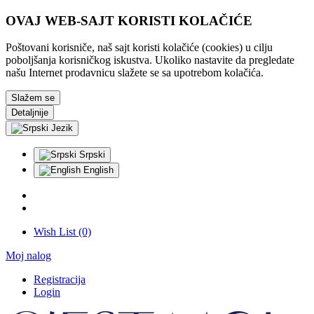
OVAJ WEB-SAJT KORISTI KOLAČIĆE
Poštovani korisniče, naš sajt koristi kolačiće (cookies) u cilju
poboljšanja korisničkog iskustva. Ukoliko nastavite da pregledate
našu Internet prodavnicu slažete se sa upotrebom kolačića.
Slažem se
Detaljnije
Jezik
Srpski
English
Wish List (0)
Moj nalog
Registracija
Login