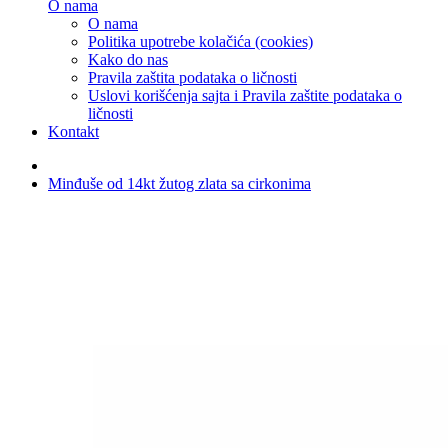
O nama
O nama
Politika upotrebe kolačića (cookies)
Kako do nas
Pravila zaštita podataka o ličnosti
Uslovi korišćenja sajta i Pravila zaštite podataka o
ličnosti
Kontakt
Minđuše od 14kt žutog zlata sa cirkonima