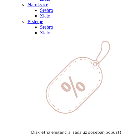
Narukvice
Srebro
Zlato
Prstenje
Srebro
Zlato
Diskretna elegancija, sada uz poseban popust!