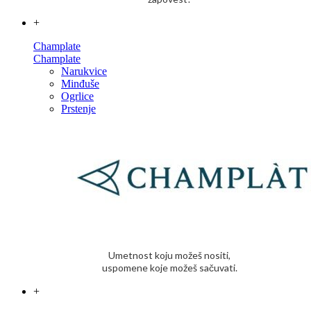
+
Champlate
Champlate
Narukvice
Minđuše
Ogrlice
Prstenje
Umetnost koju možeš nositi,
uspomene koje možeš sačuvati.
+