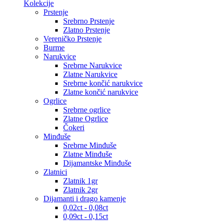
Kolekcije
Prstenje
Srebrno Prstenje
Zlatno Prstenje
Vereničko Prstenje
Burme
Narukvice
Srebrne Narukvice
Zlatne Narukvice
Srebrne končić narukvice
Zlatne končić narukvice
Ogrlice
Srebrne ogrlice
Zlatne Ogrlice
Čokeri
Minđuše
Srebrne Minđuše
Zlatne Minđuše
Dijamantske Minđuše
Zlatnici
Zlatnik 1gr
Zlatnik 2gr
Dijamanti i drago kamenje
0,02ct - 0,08ct
0,09ct - 0,15ct