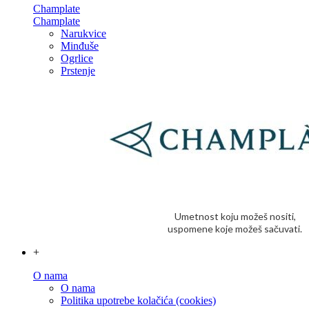
Champlate
Champlate
Narukvice
Minđuše
Ogrlice
Prstenje
Umetnost koju možeš nositi,
uspomene koje možeš sačuvati.
+
O nama
O nama
Politika upotrebe kolačića (cookies)