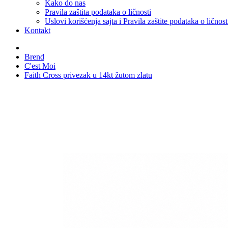
Kako do nas
Pravila zaštita podataka o ličnosti
Uslovi korišćenja sajta i Pravila zaštite podataka o ličnost
Kontakt
Brend
C'est Moi
Faith Cross privezak u 14kt žutom zlatu