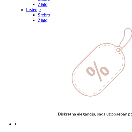
Zlato
Prstenje
Srebro
Zlato
Diskretna elegancija, sada uz poseban p
+