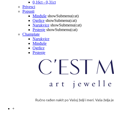
0,16ct - 0,31ct
Privesci
Popusti
Minđuše
showSubmenu(cat)
Ogrlice
showSubmenu(cat)
Narukvice
showSubmenu(cat)
Prstenje
showSubmenu(cat)
Champlate
Narukvice
Minđuše
Ogrlice
Prstenje
Ručno rađen nakit po Vašoj želji i meri. Vaša želja 
+