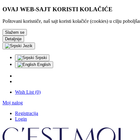
OVAJ WEB-SAJT KORISTI KOLAČIĆE
Poštovani korisniče, naš sajt koristi kolačiće (cookies) u cilju pobolj
Slažem se
Detaljnije
Jezik
Srpski
English
Wish List (0)
Moj nalog
Registracija
Login