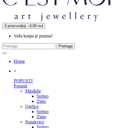
0 proizvod(a) - 0,00 rsd
Vaša korpa je prazna!
Pretraga
Home
+
POPUSTI
Popusti
Minđuše
Srebro
Zlato
Ogrlice
Srebro
Zlato
Narukvice
Srebro