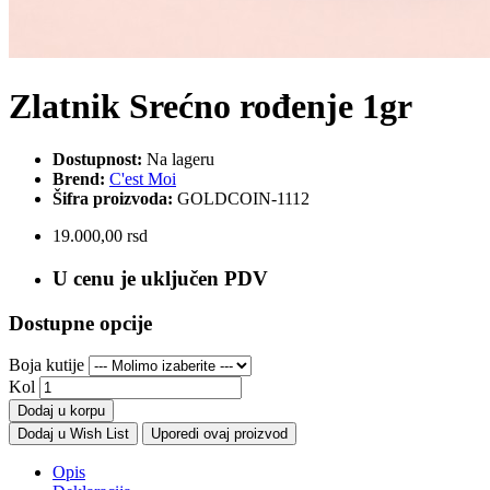
Zlatnik Srećno rođenje 1gr
Dostupnost:
Na lageru
Brend:
C'est Moi
Šifra proizvoda:
GOLDCOIN-1112
19.000,00 rsd
U cenu je uključen PDV
Dostupne opcije
Boja kutije
Kol
Dodaj u korpu
Dodaj u Wish List
Uporedi ovaj proizvod
Opis