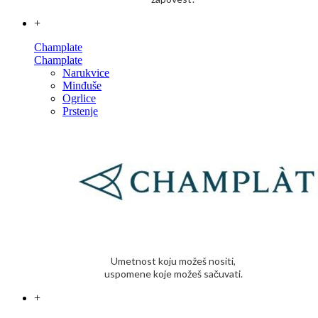
+
Champlate
Champlate
Narukvice
Minđuše
Ogrlice
Prstenje
Umetnost koju možeš nositi,
uspomene koje možeš sačuvati.
+