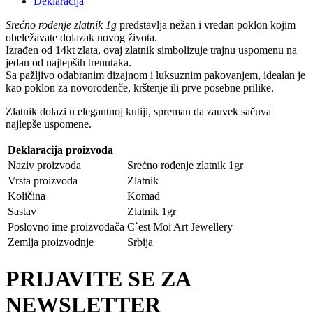
Deklaracija
Srećno rođenje zlatnik 1g
predstavlja nežan i vredan poklon kojim
obeležavate dolazak novog života.
Izrađen od 14kt zlata, ovaj zlatnik simbolizuje trajnu uspomenu na
jedan od najlepših trenutaka.
Sa pažljivo odabranim dizajnom i luksuznim pakovanjem, idealan je
kao poklon za novorođenče, krštenje ili prve posebne prilike.
Zlatnik dolazi u elegantnoj kutiji, spreman da zauvek sačuva
najlepše uspomene.
Deklaracija proizvoda
Naziv proizvoda
Srećno rođenje zlatnik 1gr
Vrsta proizvoda
Zlatnik
Količina
Komad
Sastav
Zlatnik 1gr
Poslovno ime proizvođača
C`est Moi Art Jewellery
Zemlja proizvodnje
Srbija
PRIJAVITE SE ZA
NEWSLETTER