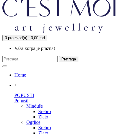
0 proizvod(a) - 0,00 rsd
Vaša korpa je prazna!
Pretraga
Home
+
POPUSTI
Popusti
Minđuše
Srebro
Zlato
Ogrlice
Srebro
Zlato