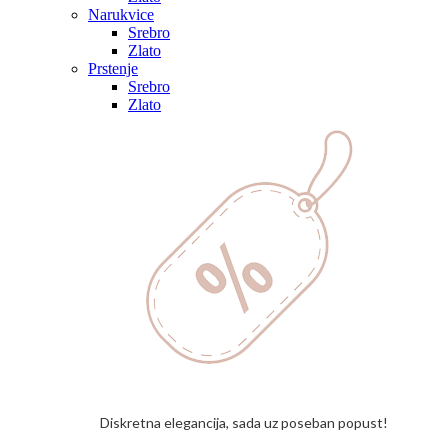
Narukvice
Srebro
Zlato
Prstenje
Srebro
Zlato
Diskretna elegancija, sada uz poseban popust!