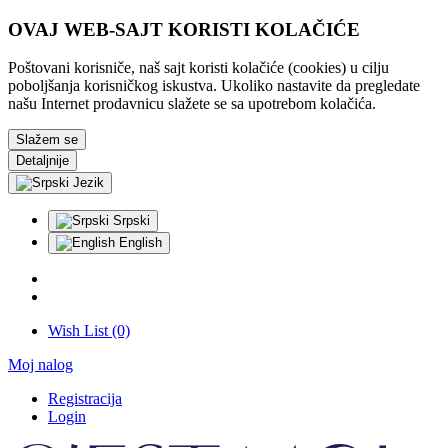
OVAJ WEB-SAJT KORISTI KOLAČIĆE
Poštovani korisniče, naš sajt koristi kolačiće (cookies) u cilju
poboljšanja korisničkog iskustva. Ukoliko nastavite da pregledate
našu Internet prodavnicu slažete se sa upotrebom kolačića.
Slažem se
Detaljnije
Jezik
Srpski
English
Wish List (0)
Moj nalog
Registracija
Login