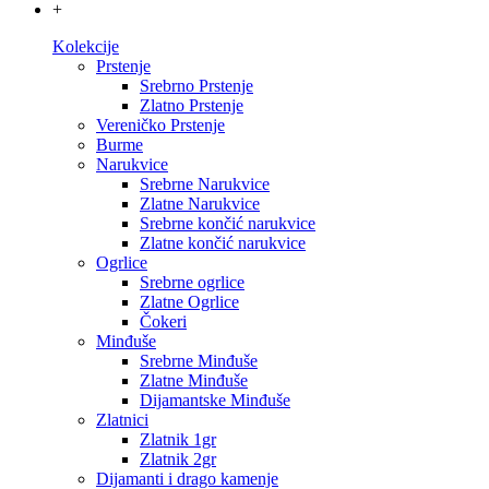
+
Kolekcije
Prstenje
Srebrno Prstenje
Zlatno Prstenje
Vereničko Prstenje
Burme
Narukvice
Srebrne Narukvice
Zlatne Narukvice
Srebrne končić narukvice
Zlatne končić narukvice
Ogrlice
Srebrne ogrlice
Zlatne Ogrlice
Čokeri
Minđuše
Srebrne Minđuše
Zlatne Minđuše
Dijamantske Minđuše
Zlatnici
Zlatnik 1gr
Zlatnik 2gr
Dijamanti i drago kamenje