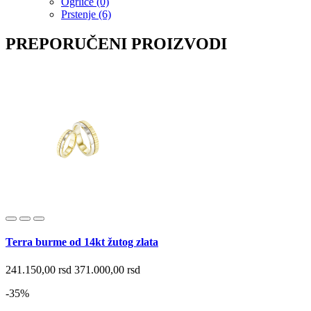
Ogrlice (0)
Prstenje (6)
PREPORUČENI PROIZVODI
Terra burme od 14kt žutog zlata
241.150,00 rsd
371.000,00 rsd
-35%