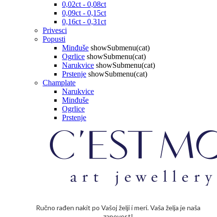
0,02ct - 0,08ct
0,09ct - 0,15ct
0,16ct - 0,31ct
Privesci
Popusti
Minđuše
showSubmenu(cat)
Ogrlice
showSubmenu(cat)
Narukvice
showSubmenu(cat)
Prstenje
showSubmenu(cat)
Champlate
Narukvice
Minđuše
Ogrlice
Prstenje
Ručno rađen nakit po Vašoj želji i meri. Vaša želja je naša
zapovest!