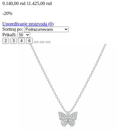
9.140,00 rsd
11.425,00 rsd
-20%
Upoređivanje proizvoda (0)
Sortiraj po:
Prikaži:
2
3
4
6