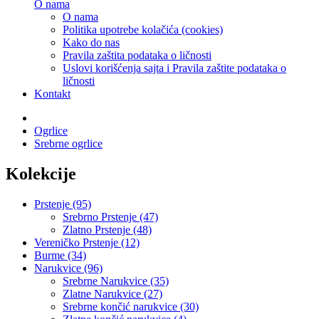
O nama
O nama
Politika upotrebe kolačića (cookies)
Kako do nas
Pravila zaštita podataka o ličnosti
Uslovi korišćenja sajta i Pravila zaštite podataka o
ličnosti
Kontakt
Ogrlice
Srebrne ogrlice
Kolekcije
Prstenje (95)
Srebrno Prstenje (47)
Zlatno Prstenje (48)
Vereničko Prstenje (12)
Burme (34)
Narukvice (96)
Srebrne Narukvice (35)
Zlatne Narukvice (27)
Srebrne končić narukvice (30)