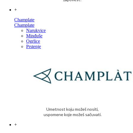
+
Champlate
Champlate
Narukvice
Minđuše
Ogrlice
Prstenje
Umetnost koju možeš nositi,
uspomene koje možeš sačuvati.
+