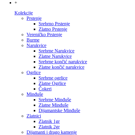
+
Kolekcije
Prstenje
Srebrno Prstenje
Zlatno Prstenje
Vereničko Prstenje
Burme
Narukvice
Srebrne Narukvice
Zlatne Narukvice
Srebrne končić narukvice
Zlatne končić narukvice
Ogrlice
Srebrne ogrlice
Zlatne Ogrlice
Čokeri
Minđuše
Srebrne Minđuše
Zlatne Minđuše
Dijamantske Minđuše
Zlatnici
Zlatnik 1gr
Zlatnik 2gr
Dijamanti i drago kamenje