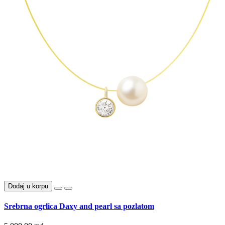
Dodaj u korpu
Srebrna ogrlica Daxy and pearl sa pozlatom