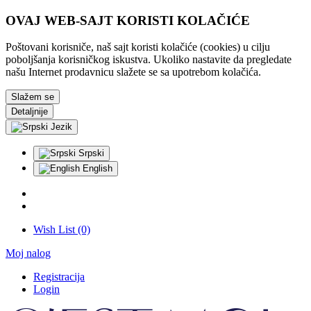
OVAJ WEB-SAJT KORISTI KOLAČIĆE
Poštovani korisniče, naš sajt koristi kolačiće (cookies) u cilju
poboljšanja korisničkog iskustva. Ukoliko nastavite da pregledate
našu Internet prodavnicu slažete se sa upotrebom kolačića.
Slažem se
Detaljnije
Jezik
Srpski
English
Wish List (0)
Moj nalog
Registracija
Login