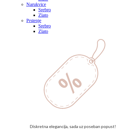
Narukvice
Srebro
Zlato
Prstenje
Srebro
Zlato
Diskretna elegancija, sada uz poseban popust!