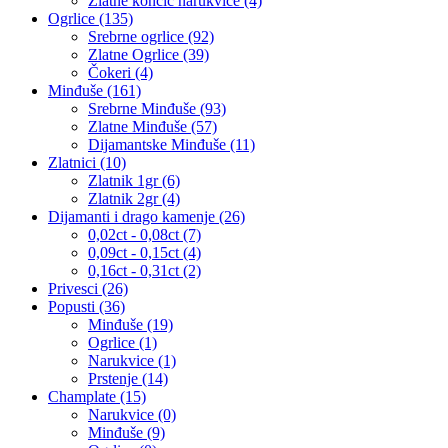
Zlatne končić narukvice (4)
Ogrlice (135)
Srebrne ogrlice (92)
Zlatne Ogrlice (39)
Čokeri (4)
Minđuše (161)
Srebrne Minđuše (93)
Zlatne Minđuše (57)
Dijamantske Minđuše (11)
Zlatnici (10)
Zlatnik 1gr (6)
Zlatnik 2gr (4)
Dijamanti i drago kamenje (26)
0,02ct - 0,08ct (7)
0,09ct - 0,15ct (4)
0,16ct - 0,31ct (2)
Privesci (26)
Popusti (36)
Minđuše (19)
Ogrlice (1)
Narukvice (1)
Prstenje (14)
Champlate (15)
Narukvice (0)
Minđuše (9)