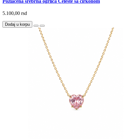
Pozlaćena srebrna ogrlica Céleste sa cirkonom
5.100,00 rsd
Dodaj u korpu