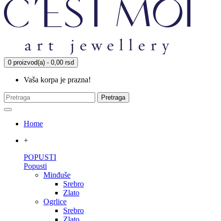
0 proizvod(a) - 0,00 rsd
Vaša korpa je prazna!
Pretraga
Home
+
POPUSTI
Popusti
Minđuše
Srebro
Zlato
Ogrlice
Srebro
Zlato