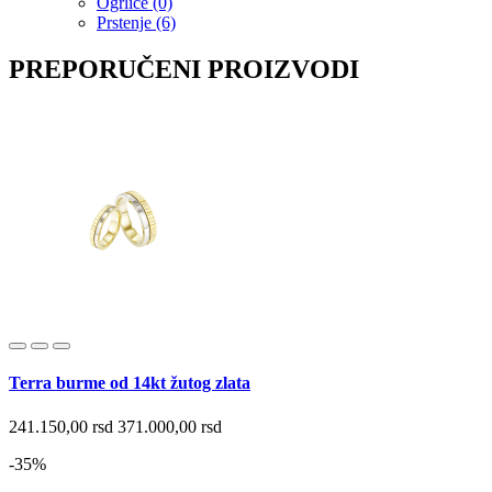
Ogrlice (0)
Prstenje (6)
PREPORUČENI PROIZVODI
Terra burme od 14kt žutog zlata
241.150,00 rsd
371.000,00 rsd
-35%