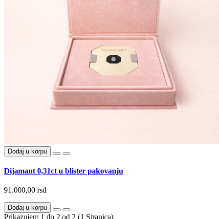
Dodaj u korpu
Dijamant 0,31ct u blister pakovanju
91.000,00 rsd
Dodaj u korpu
Prikazujem 1 do 2 od 2 (1 Stranica)