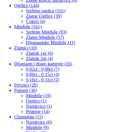
Zlatne končić narukvice (4)
Ogrlice (144)
Srebrne ogrlice (101)
Zlatne Ogrlice (39)
Čokeri (4)
Minđuše (161)
Srebrne Minđuše (93)
Zlatne Minđuše (57)
Dijamantske Minđuše (11)
Zlatnici (10)
Zlatnik 1gr (6)
Zlatnik 2gr (4)
Dijamanti i drago kamenje (26)
0,02ct - 0,08ct (7)
0,09ct - 0,15ct (4)
0,16ct - 0,31ct (2)
Privesci (26)
Popusti (36)
Minđuše (19)
Ogrlice (1)
Narukvice (1)
Prstenje (14)
Champlate (15)
Narukvice (0)
Minđuše (9)