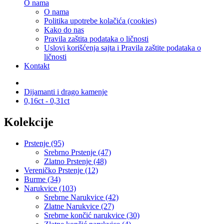
O nama
O nama
Politika upotrebe kolačića (cookies)
Kako do nas
Pravila zaštita podataka o ličnosti
Uslovi korišćenja sajta i Pravila zaštite podataka o
ličnosti
Kontakt
Dijamanti i drago kamenje
0,16ct - 0,31ct
Kolekcije
Prstenje (95)
Srebrno Prstenje (47)
Zlatno Prstenje (48)
Vereničko Prstenje (12)
Burme (34)
Narukvice (103)
Srebrne Narukvice (42)
Zlatne Narukvice (27)
Srebrne končić narukvice (30)