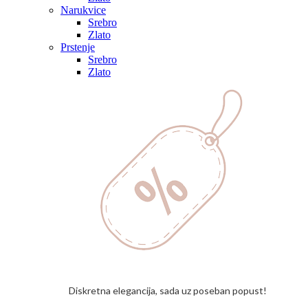
Narukvice
Srebro
Zlato
Prstenje
Srebro
Zlato
Diskretna elegancija, sada uz poseban popust!