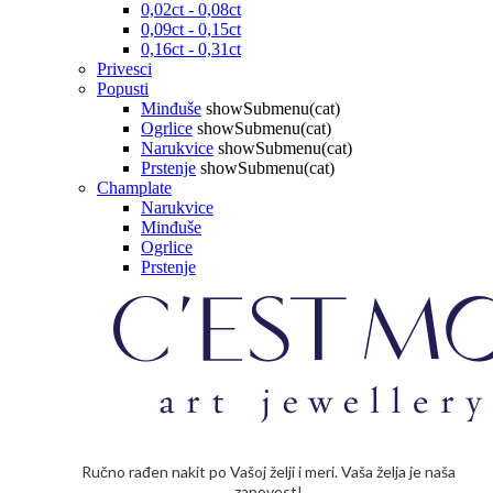
0,02ct - 0,08ct
0,09ct - 0,15ct
0,16ct - 0,31ct
Privesci
Popusti
Minđuše
showSubmenu(cat)
Ogrlice
showSubmenu(cat)
Narukvice
showSubmenu(cat)
Prstenje
showSubmenu(cat)
Champlate
Narukvice
Minđuše
Ogrlice
Prstenje
Ručno rađen nakit po Vašoj želji i meri. Vaša želja je naša
zapovest!