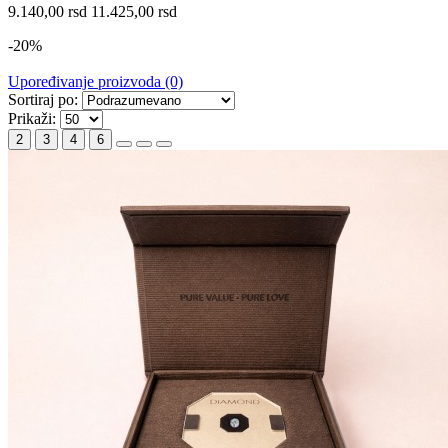
9.140,00 rsd
11.425,00 rsd
-20%
Upoređivanje proizvoda (0)
Sortiraj po:
Prikaži:
2
3
4
6