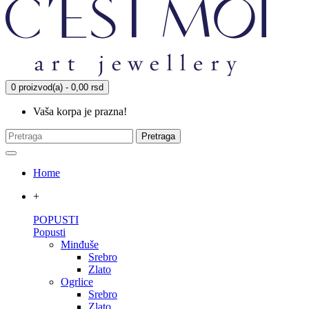
0 proizvod(a) - 0,00 rsd
Vaša korpa je prazna!
Pretraga
Home
+
POPUSTI
Popusti
Minđuše
Srebro
Zlato
Ogrlice
Srebro
Zlato