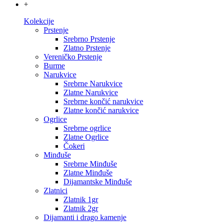
+
Kolekcije
Prstenje
Srebrno Prstenje
Zlatno Prstenje
Vereničko Prstenje
Burme
Narukvice
Srebrne Narukvice
Zlatne Narukvice
Srebrne končić narukvice
Zlatne končić narukvice
Ogrlice
Srebrne ogrlice
Zlatne Ogrlice
Čokeri
Minđuše
Srebrne Minđuše
Zlatne Minđuše
Dijamantske Minđuše
Zlatnici
Zlatnik 1gr
Zlatnik 2gr
Dijamanti i drago kamenje