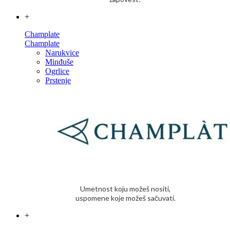
+
Champlate
Champlate
Narukvice
Minđuše
Ogrlice
Prstenje
Umetnost koju možeš nositi,
uspomene koje možeš sačuvati.
+