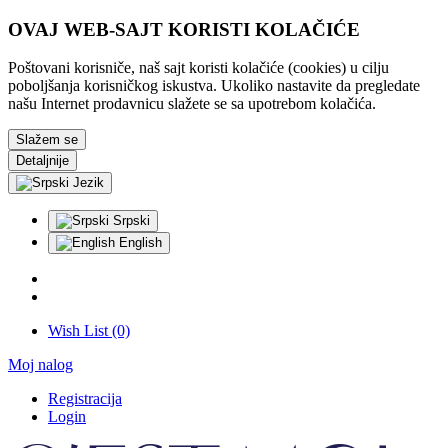
OVAJ WEB-SAJT KORISTI KOLAČIĆE
Poštovani korisniče, naš sajt koristi kolačiće (cookies) u cilju
poboljšanja korisničkog iskustva. Ukoliko nastavite da pregledate
našu Internet prodavnicu slažete se sa upotrebom kolačića.
Slažem se
Detaljnije
Jezik
Srpski
English
Wish List (0)
Moj nalog
Registracija
Login