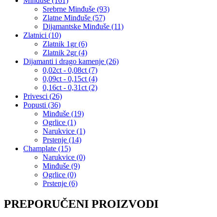
Minđuše (161)
Srebrne Minđuše (93)
Zlatne Minđuše (57)
Dijamantske Minđuše (11)
Zlatnici (10)
Zlatnik 1gr (6)
Zlatnik 2gr (4)
Dijamanti i drago kamenje (26)
0,02ct - 0,08ct (7)
0,09ct - 0,15ct (4)
0,16ct - 0,31ct (2)
Privesci (26)
Popusti (36)
Minđuše (19)
Ogrlice (1)
Narukvice (1)
Prstenje (14)
Champlate (15)
Narukvice (0)
Minđuše (9)
Ogrlice (0)
Prstenje (6)
PREPORUČENI PROIZVODI