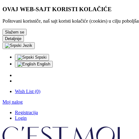
OVAJ WEB-SAJT KORISTI KOLAČIĆE
Poštovani korisniče, naš sajt koristi kolačiće (cookies) u cilju pobolj
Slažem se
Detaljnije
Jezik
Srpski
English
Wish List (0)
Moj nalog
Registracija
Login