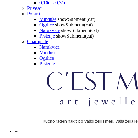
0,16ct - 0,31ct
Privesci
Popusti
Minđuše
showSubmenu(cat)
Ogrlice
showSubmenu(cat)
Narukvice
showSubmenu(cat)
Prstenje
showSubmenu(cat)
Champlate
Narukvice
Minđuše
Ogrlice
Prstenje
Ručno rađen nakit po Vašoj želji i meri. Vaša želja 
+