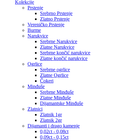
Kolekcije
Prstenje
Srebrno Prstenje
Zlatno Prstenje
Vereničko Prstenje
Burme
Narukvice
Srebrne Narukvice
Zlatne Narukvice
Srebrne končić narukvice
Zlatne končić narukvice
Ogrlice
Srebrne ogrlice
Zlatne Ogrlice
Čokeri
Minđuše
Srebrne Minđuše
Zlatne Minđuše
Dijamantske Minđuše
Zlatnici
Zlatnik 1gr
Zlatnik 2gr
Dijamanti i drago kamenje
0,02ct - 0,08ct
0,09ct - 0,15ct