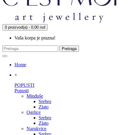
0 proizvod(a) - 0,00 rsd
Vaša korpa je prazna!
Pretraga
Home
+
POPUSTI
Popusti
Minđuše
Srebro
Zlato
Ogrlice
Srebro
Zlato
Narukvice
Srebro