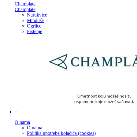
Champlate
Champlate
Narukvice
Minđuše
Ogrlice
Prstenje
Umetnost koju možeš nositi,
uspomene koje možeš sačuvati.
+
O nama
O nama
Politika upotrebe kolačića (cookies)