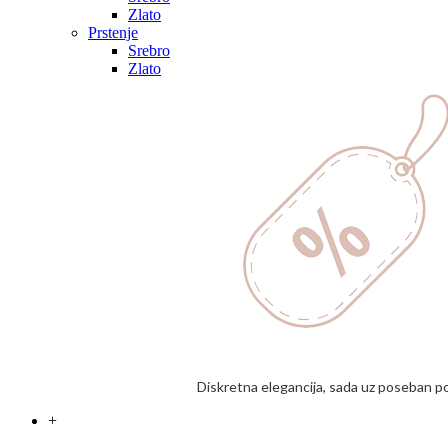
Zlato
Prstenje
Srebro
Zlato
Diskretna elegancija, sada uz poseban p
+