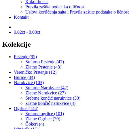
Kako do nas
Pravila zaštita podataka o ličnosti
Uslovi korišćenja sajta i Pravila zaštite podataka o ličnost
Kontakt
0,02ct - 0,08ct
Kolekcije
Prstenje (95)
Srebrno Prstenje (47)
Zlatno Prstenje (48)
Vereničko Prstenje (12)
Burme (34)
Narukvice (103)
Srebrne Narukvice (42)
Zlatne Narukvice (27)
Srebrne končić narukvice (30)
Zlatne končić narukvice (4)
Ogrlice (144)
Srebrne ogrlice (101)
Zlatne Ogrlice (39)
Čokeri (4)