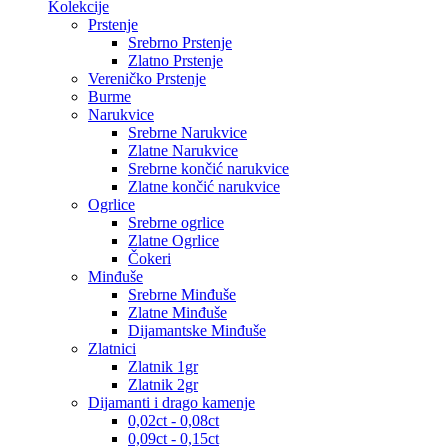
Kolekcije
Prstenje
Srebrno Prstenje
Zlatno Prstenje
Vereničko Prstenje
Burme
Narukvice
Srebrne Narukvice
Zlatne Narukvice
Srebrne končić narukvice
Zlatne končić narukvice
Ogrlice
Srebrne ogrlice
Zlatne Ogrlice
Čokeri
Minđuše
Srebrne Minđuše
Zlatne Minđuše
Dijamantske Minđuše
Zlatnici
Zlatnik 1gr
Zlatnik 2gr
Dijamanti i drago kamenje
0,02ct - 0,08ct
0,09ct - 0,15ct