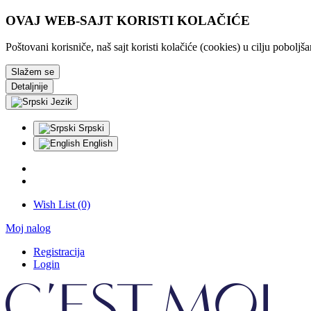
OVAJ WEB-SAJT KORISTI KOLAČIĆE
Poštovani korisniče, naš sajt koristi kolačiće (cookies) u cilju pobolj
Slažem se
Detaljnije
Jezik
Srpski
English
Wish List (0)
Moj nalog
Registracija
Login