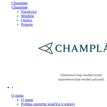
Champlate
Champlate
Narukvice
Minđuše
Ogrlice
Prstenje
Umetnost koju možeš nositi,
uspomene koje možeš sačuvati.
+
O nama
O nama
Politika upotrebe kolačića (cookies)