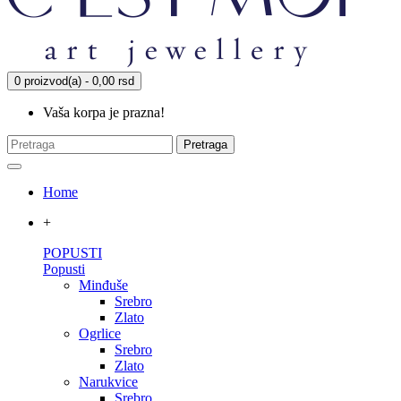
0 proizvod(a) - 0,00 rsd
Vaša korpa je prazna!
Pretraga
Home
+
POPUSTI
Popusti
Minđuše
Srebro
Zlato
Ogrlice
Srebro
Zlato
Narukvice
Srebro