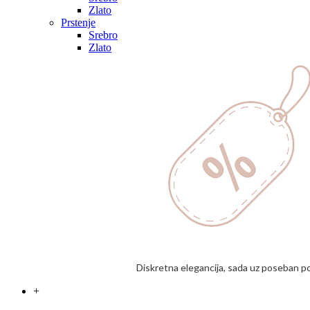
Zlato
Prstenje
Srebro
Zlato
Diskretna elegancija, sada uz poseban p
+