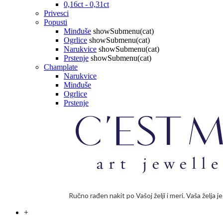
0,16ct - 0,31ct
Privesci
Popusti
Minđuše
showSubmenu(cat)
Ogrlice
showSubmenu(cat)
Narukvice
showSubmenu(cat)
Prstenje
showSubmenu(cat)
Champlate
Narukvice
Minđuše
Ogrlice
Prstenje
Ručno rađen nakit po Vašoj želji i meri. Vaša želja 
+