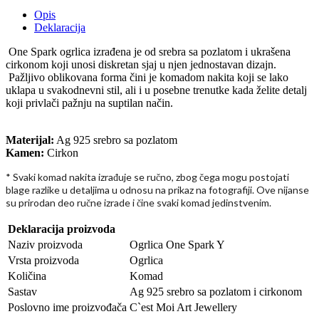
Opis
Deklaracija
One Spark ogrlica izrađena je od srebra sa pozlatom i ukrašena
cirkonom koji unosi diskretan sjaj u njen jednostavan dizajn.
Pažljivo oblikovana forma čini je komadom nakita koji se lako
uklapa u svakodnevni stil, ali i u posebne trenutke kada želite detalj
koji privlači pažnju na suptilan način.
Materijal:
Ag 925 srebro sa pozlatom
Kamen:
Cirkon
* Svaki komad nakita izra
uje se ru
no, zbog
ega mogu postojati
đ
č
č
blage razlike u detaljima u odnosu na prikaz na fotografiji. Ove nijanse
su prirodan deo ru
ne izrade i
ine svaki komad jedinstvenim.
č
č
Deklaracija proizvoda
Naziv proizvoda
Ogrlica One Spark Y
Vrsta proizvoda
Ogrlica
Količina
Komad
Sastav
Ag 925 srebro sa pozlatom i cirkonom
Poslovno ime proizvođača
C`est Moi Art Jewellery