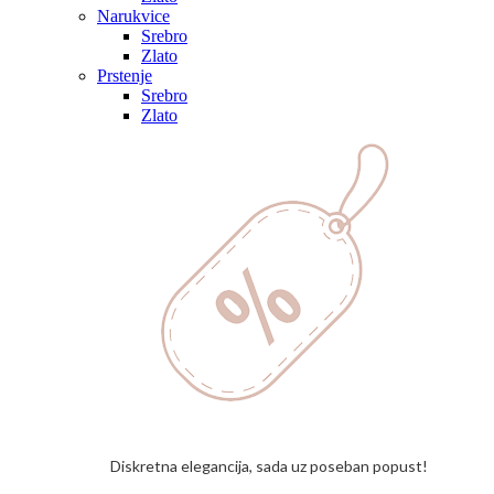
Narukvice
Srebro
Zlato
Prstenje
Srebro
Zlato
Diskretna elegancija, sada uz poseban popust!