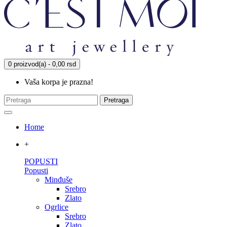
0 proizvod(a) - 0,00 rsd
Vaša korpa je prazna!
Pretraga
Home
+
POPUSTI
Popusti
Minđuše
Srebro
Zlato
Ogrlice
Srebro
Zlato