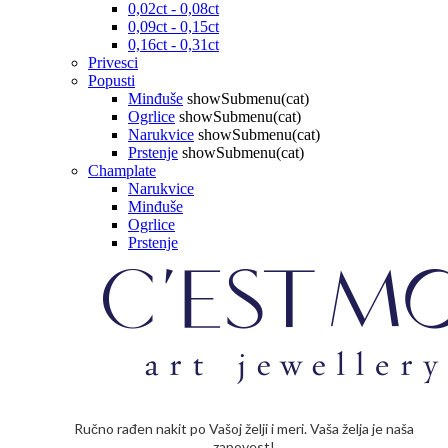
0,02ct - 0,08ct
0,09ct - 0,15ct
0,16ct - 0,31ct
Privesci
Popusti
Minđuše
showSubmenu(cat)
Ogrlice
showSubmenu(cat)
Narukvice
showSubmenu(cat)
Prstenje
showSubmenu(cat)
Champlate
Narukvice
Minđuše
Ogrlice
Prstenje
Ručno rađen nakit po Vašoj želji i meri. Vaša želja je naša
zapovest!