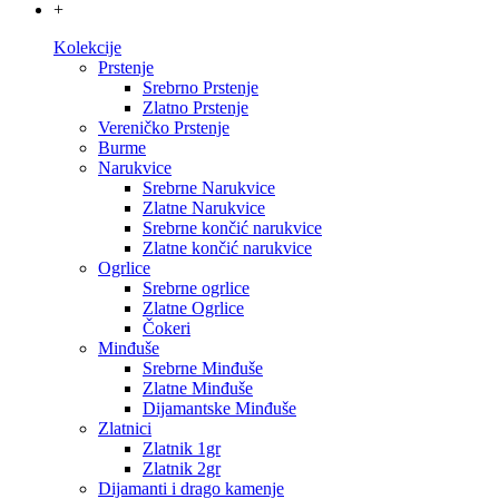
+
Kolekcije
Prstenje
Srebrno Prstenje
Zlatno Prstenje
Vereničko Prstenje
Burme
Narukvice
Srebrne Narukvice
Zlatne Narukvice
Srebrne končić narukvice
Zlatne končić narukvice
Ogrlice
Srebrne ogrlice
Zlatne Ogrlice
Čokeri
Minđuše
Srebrne Minđuše
Zlatne Minđuše
Dijamantske Minđuše
Zlatnici
Zlatnik 1gr
Zlatnik 2gr
Dijamanti i drago kamenje