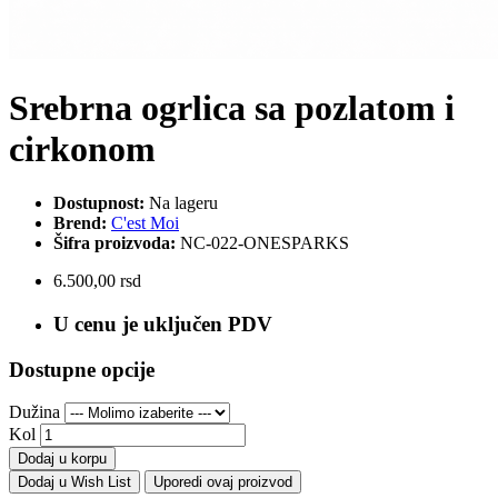
Srebrna ogrlica sa pozlatom i
cirkonom
Dostupnost:
Na lageru
Brend:
C'est Moi
Šifra proizvoda:
NC-022-ONESPARKS
6.500,00 rsd
U cenu je uključen PDV
Dostupne opcije
Dužina
Kol
Dodaj u korpu
Dodaj u Wish List
Uporedi ovaj proizvod