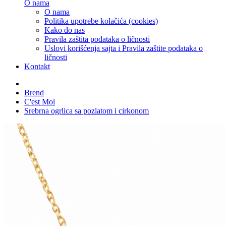
O nama
O nama
Politika upotrebe kolačića (cookies)
Kako do nas
Pravila zaštita podataka o ličnosti
Uslovi korišćenja sajta i Pravila zaštite podataka o
ličnosti
Kontakt
Brend
C'est Moi
Srebrna ogrlica sa pozlatom i cirkonom