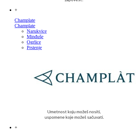
+
Champlate
Champlate
Narukvice
Minđuše
Ogrlice
Prstenje
Umetnost koju možeš nositi,
uspomene koje možeš sačuvati.
+