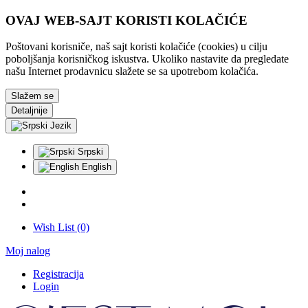
OVAJ WEB-SAJT KORISTI KOLAČIĆE
Poštovani korisniče, naš sajt koristi kolačiće (cookies) u cilju
poboljšanja korisničkog iskustva. Ukoliko nastavite da pregledate
našu Internet prodavnicu slažete se sa upotrebom kolačića.
Slažem se
Detaljnije
Jezik
Srpski
English
Wish List (0)
Moj nalog
Registracija
Login