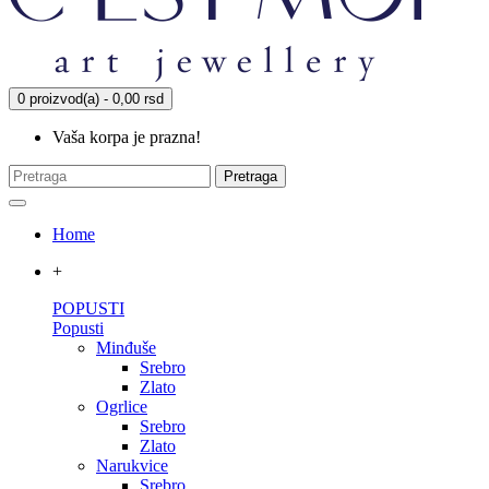
0 proizvod(a) - 0,00 rsd
Vaša korpa je prazna!
Pretraga
Home
+
POPUSTI
Popusti
Minđuše
Srebro
Zlato
Ogrlice
Srebro
Zlato
Narukvice
Srebro