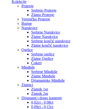
Kolekcije
Prstenje
Srebrno Prstenje
Zlatno Prstenje
Vereničko Prstenje
Burme
Narukvice
Srebrne Narukvice
Zlatne Narukvice
Srebrne končić narukvice
Zlatne končić narukvice
Ogrlice
Srebrne ogrlice
Zlatne Ogrlice
Čokeri
Minđuše
Srebrne Minđuše
Zlatne Minđuše
Dijamantske Minđuše
Zlatnici
Zlatnik 1gr
Zlatnik 2gr
Dijamanti i drago kamenje
0,02ct - 0,08ct
0,09ct - 0,15ct