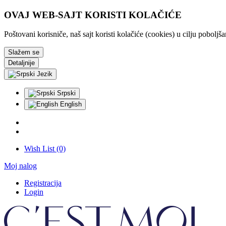
OVAJ WEB-SAJT KORISTI KOLAČIĆE
Poštovani korisniče, naš sajt koristi kolačiće (cookies) u cilju pobolj
Slažem se
Detaljnije
Jezik
Srpski
English
Wish List (0)
Moj nalog
Registracija
Login