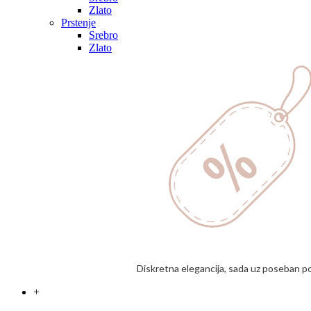
Zlato
Prstenje
Srebro
Zlato
Diskretna elegancija, sada uz poseban p
+