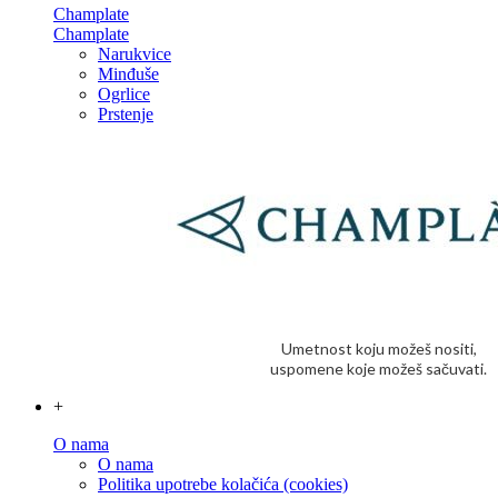
Champlate
Champlate
Narukvice
Minđuše
Ogrlice
Prstenje
Umetnost koju možeš nositi,
uspomene koje možeš sačuvati.
+
O nama
O nama
Politika upotrebe kolačića (cookies)