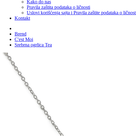
Kako do nas
Pravila zaštita podataka o ličnosti
Uslovi korišćenja sajta i Pravila zaštite podataka o ličnost
Kontakt
Brend
C'est Moi
Srebrna ogrlica Tea