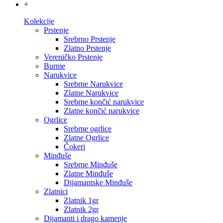
+
Kolekcije
Prstenje
Srebrno Prstenje
Zlatno Prstenje
Vereničko Prstenje
Burme
Narukvice
Srebrne Narukvice
Zlatne Narukvice
Srebrne končić narukvice
Zlatne končić narukvice
Ogrlice
Srebrne ogrlice
Zlatne Ogrlice
Čokeri
Minđuše
Srebrne Minđuše
Zlatne Minđuše
Dijamantske Minđuše
Zlatnici
Zlatnik 1gr
Zlatnik 2gr
Dijamanti i drago kamenje