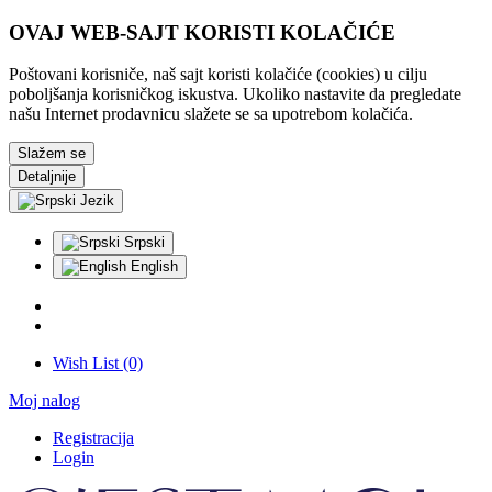
OVAJ WEB-SAJT KORISTI KOLAČIĆE
Poštovani korisniče, naš sajt koristi kolačiće (cookies) u cilju
poboljšanja korisničkog iskustva. Ukoliko nastavite da pregledate
našu Internet prodavnicu slažete se sa upotrebom kolačića.
Slažem se
Detaljnije
Jezik
Srpski
English
Wish List (0)
Moj nalog
Registracija
Login