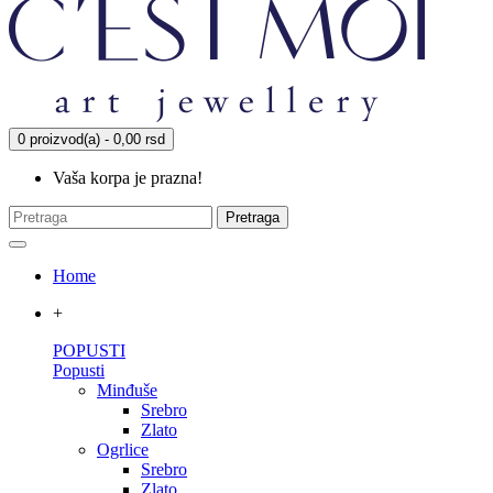
0 proizvod(a) - 0,00 rsd
Vaša korpa je prazna!
Pretraga
Home
+
POPUSTI
Popusti
Minđuše
Srebro
Zlato
Ogrlice
Srebro
Zlato