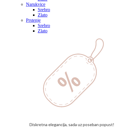
Narukvice
Srebro
Zlato
Prstenje
Srebro
Zlato
Diskretna elegancija, sada uz poseban popust!