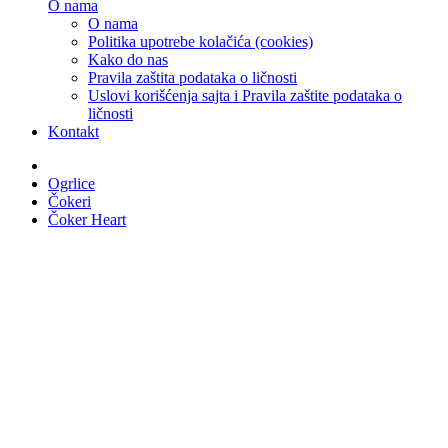
O nama
O nama
Politika upotrebe kolačića (cookies)
Kako do nas
Pravila zaštita podataka o ličnosti
Uslovi korišćenja sajta i Pravila zaštite podataka o
ličnosti
Kontakt
Ogrlice
Čokeri
Čoker Heart