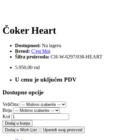
Čoker Heart
Dostupnost:
Na lageru
Brend:
C'est Moi
Šifra proizvoda:
CH-W-0297/038-HEART
5.950,00 rsd
U cenu je uključen PDV
Dostupne opcije
Veličina
Boja
Kol
Dodaj u korpu
Dodaj u Wish List
Uporedi ovaj proizvod