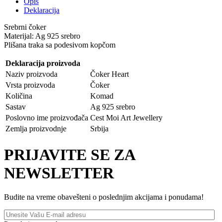
Opis
Deklaracija
Srebrni čoker
Materijal: Ag 925 srebro
Plišana traka sa podesivom kopčom
Deklaracija proizvoda
Naziv proizvoda
Čoker Heart
Vrsta proizvoda
Čoker
Količina
Komad
Sastav
Ag 925 srebro
Poslovno ime proizvođača
Cest Moi Art Jewellery
Zemlja proizvodnje
Srbija
PRIJAVITE SE ZA
NEWSLETTER
Budite na vreme obavešteni o poslednjim akcijama i ponudama!