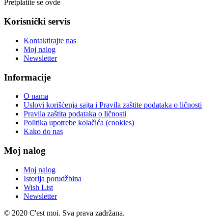
Pretplatite se ovde
Korisnički servis
Kontaktirajte nas
Moj nalog
Newsletter
Informacije
O nama
Uslovi korišćenja sajta i Pravila zaštite podataka o ličnosti
Pravila zaštita podataka o ličnosti
Politika upotrebe kolačića (cookies)
Kako do nas
Moj nalog
Moj nalog
Istorija porudžbina
Wish List
Newsletter
© 2020 C'est moi. Sva prava zadržana.