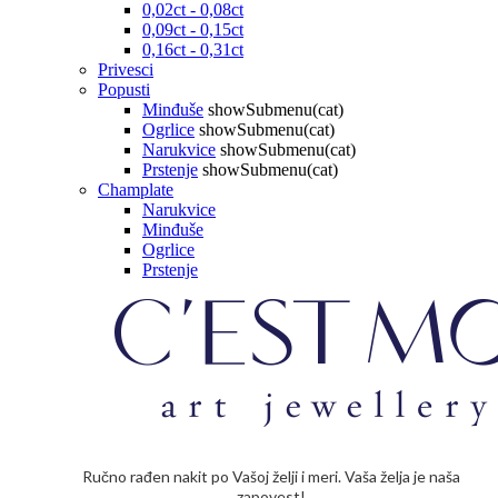
0,02ct - 0,08ct
0,09ct - 0,15ct
0,16ct - 0,31ct
Privesci
Popusti
Minđuše
showSubmenu(cat)
Ogrlice
showSubmenu(cat)
Narukvice
showSubmenu(cat)
Prstenje
showSubmenu(cat)
Champlate
Narukvice
Minđuše
Ogrlice
Prstenje
Ručno rađen nakit po Vašoj želji i meri. Vaša želja je naša
zapovest!