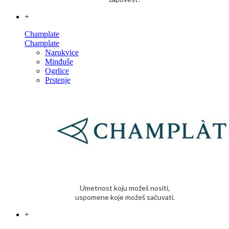
+
Champlate
Champlate
Narukvice
Minđuše
Ogrlice
Prstenje
Umetnost koju možeš nositi,
uspomene koje možeš sačuvati.
+