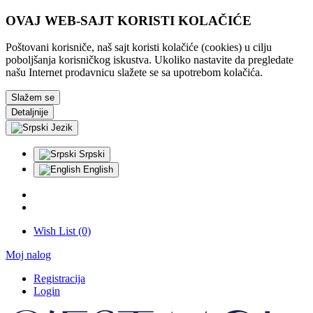
OVAJ WEB-SAJT KORISTI KOLAČIĆE
Poštovani korisniče, naš sajt koristi kolačiće (cookies) u cilju
poboljšanja korisničkog iskustva. Ukoliko nastavite da pregledate
našu Internet prodavnicu slažete se sa upotrebom kolačića.
Slažem se
Detaljnije
Jezik
Srpski
English
Wish List (0)
Moj nalog
Registracija
Login