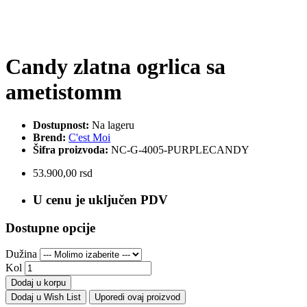
Candy zlatna ogrlica sa
ametistomm
Dostupnost:
Na lageru
Brend:
C'est Moi
Šifra proizvoda:
NC-G-4005-PURPLECANDY
53.900,00 rsd
U cenu je uključen PDV
Dostupne opcije
Dužina
Kol
Dodaj u korpu
Dodaj u Wish List
Uporedi ovaj proizvod