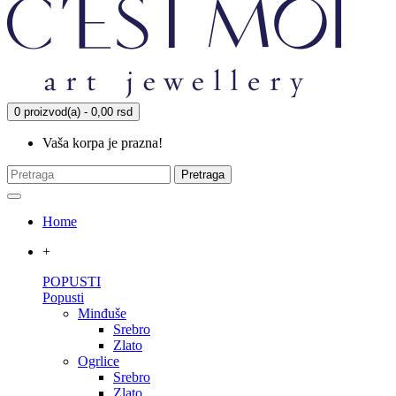
0 proizvod(a) - 0,00 rsd
Vaša korpa je prazna!
Pretraga
Home
+
POPUSTI
Popusti
Minđuše
Srebro
Zlato
Ogrlice
Srebro
Zlato