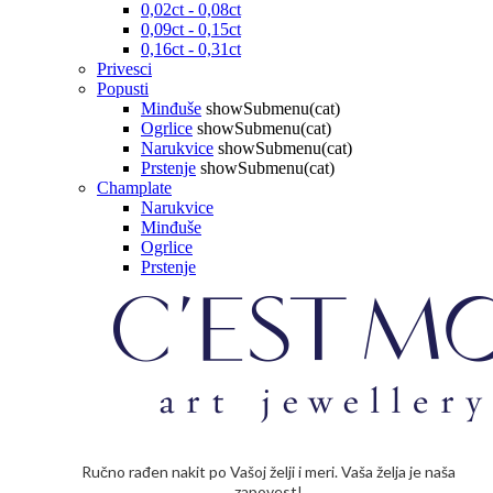
0,02ct - 0,08ct
0,09ct - 0,15ct
0,16ct - 0,31ct
Privesci
Popusti
Minđuše
showSubmenu(cat)
Ogrlice
showSubmenu(cat)
Narukvice
showSubmenu(cat)
Prstenje
showSubmenu(cat)
Champlate
Narukvice
Minđuše
Ogrlice
Prstenje
Ručno rađen nakit po Vašoj želji i meri. Vaša želja je naša
zapovest!