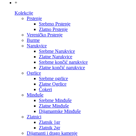
+
Kolekcije
Prstenje
Srebrno Prstenje
Zlatno Prstenje
Vereničko Prstenje
Burme
Narukvice
Srebrne Narukvice
Zlatne Narukvice
Srebrne končić narukvice
Zlatne končić narukvice
Ogrlice
Srebrne ogrlice
Zlatne Ogrlice
Čokeri
Minđuše
Srebrne Minđuše
Zlatne Minđuše
Dijamantske Minđuše
Zlatnici
Zlatnik 1gr
Zlatnik 2gr
Dijamanti i drago kamenje