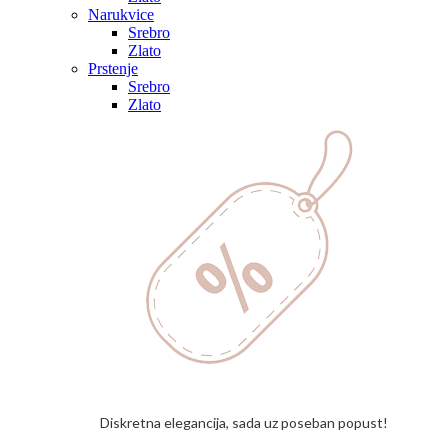
Narukvice
Srebro
Zlato
Prstenje
Srebro
Zlato
Diskretna elegancija, sada uz poseban popust!