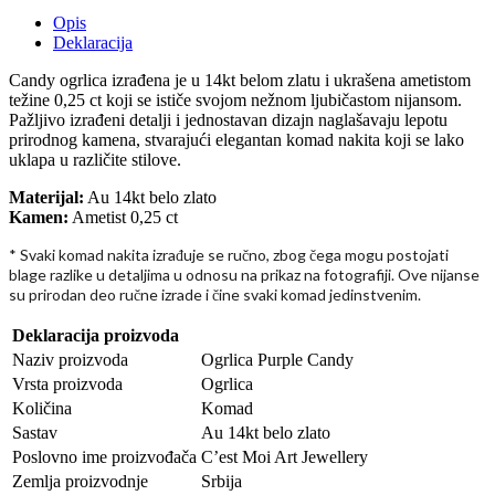
Opis
Deklaracija
Candy ogrlica izrađena je u 14kt belom zlatu i ukrašena ametistom
težine 0,25 ct koji se ističe svojom nežnom ljubičastom nijansom.
Pažljivo izrađeni detalji i jednostavan dizajn naglašavaju lepotu
prirodnog kamena, stvarajući elegantan komad nakita koji se lako
uklapa u različite stilove.
Materijal:
Au 14kt belo zlato
Kamen:
Ametist 0,25 ct
* Svaki komad nakita izra
uje se ru
no, zbog
ega mogu postojati
đ
č
č
blage razlike u detaljima u odnosu na prikaz na fotografiji. Ove nijanse
su prirodan deo ru
ne izrade i
ine svaki komad jedinstvenim.
č
č
Deklaracija proizvoda
Naziv proizvoda
Ogrlica Purple Candy
Vrsta proizvoda
Ogrlica
Količina
Komad
Sastav
Au 14kt belo zlato
Poslovno ime proizvođača
C’est Moi Art Jewellery
Zemlja proizvodnje
Srbija