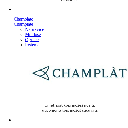
+
Champlate
Champlate
Narukvice
Minđuše
Ogrlice
Prstenje
Umetnost koju možeš nositi,
uspomene koje možeš sačuvati.
+