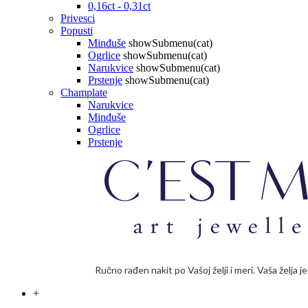
0,16ct - 0,31ct
Privesci
Popusti
Minđuše
showSubmenu(cat)
Ogrlice
showSubmenu(cat)
Narukvice
showSubmenu(cat)
Prstenje
showSubmenu(cat)
Champlate
Narukvice
Minđuše
Ogrlice
Prstenje
Ručno rađen nakit po Vašoj želji i meri. Vaša želja 
+