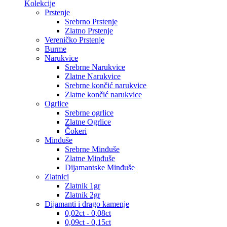
Kolekcije
Prstenje
Srebrno Prstenje
Zlatno Prstenje
Vereničko Prstenje
Burme
Narukvice
Srebrne Narukvice
Zlatne Narukvice
Srebrne končić narukvice
Zlatne končić narukvice
Ogrlice
Srebrne ogrlice
Zlatne Ogrlice
Čokeri
Minđuše
Srebrne Minđuše
Zlatne Minđuše
Dijamantske Minđuše
Zlatnici
Zlatnik 1gr
Zlatnik 2gr
Dijamanti i drago kamenje
0,02ct - 0,08ct
0,09ct - 0,15ct