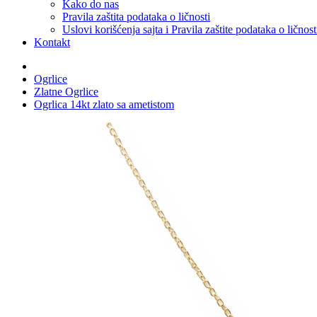
Kako do nas
Pravila zaštita podataka o ličnosti
Uslovi korišćenja sajta i Pravila zaštite podataka o ličnost
Kontakt
Ogrlice
Zlatne Ogrlice
Ogrlica 14kt zlato sa ametistom