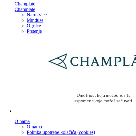
Champlate
Champlate
Narukvice
Minđuše
Ogrlice
Prstenje
Umetnost koju možeš nositi,
uspomene koje možeš sačuvati.
+
O nama
O nama
Politika upotrebe kolačića (cookies)