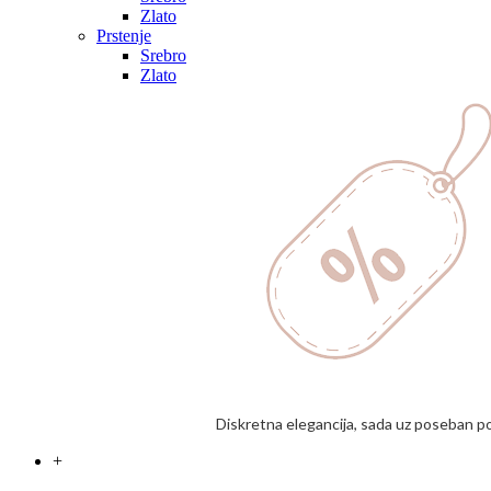
Zlato
Prstenje
Srebro
Zlato
Diskretna elegancija, sada uz poseban p
+