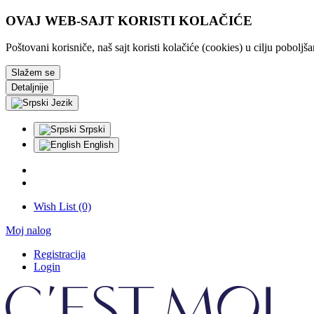
OVAJ WEB-SAJT KORISTI KOLAČIĆE
Poštovani korisniče, naš sajt koristi kolačiće (cookies) u cilju pobolj
Slažem se
Detaljnije
Jezik
Srpski
English
Wish List (0)
Moj nalog
Registracija
Login