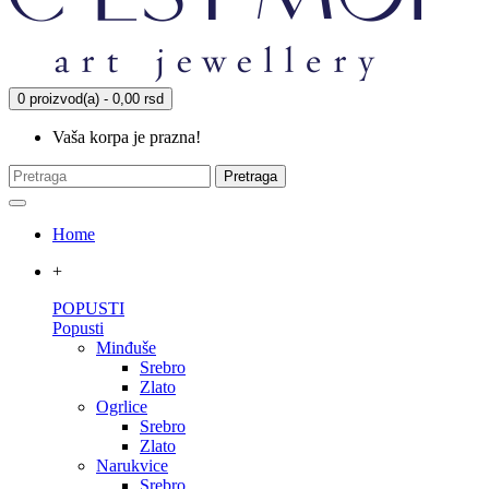
0 proizvod(a) - 0,00 rsd
Vaša korpa je prazna!
Pretraga
Home
+
POPUSTI
Popusti
Minđuše
Srebro
Zlato
Ogrlice
Srebro
Zlato
Narukvice
Srebro