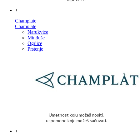
+
Champlate
Champlate
Narukvice
Minđuše
Ogrlice
Prstenje
Umetnost koju možeš nositi,
uspomene koje možeš sačuvati.
+