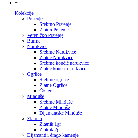
+
Kolekcije
Prstenje
Srebrno Prstenje
Zlatno Prstenje
Vereničko Prstenje
Burme
Narukvice
Srebrne Narukvice
Zlatne Narukvice
Srebrne končić narukvice
Zlatne končić narukvice
Ogrlice
Srebrne ogrlice
Zlatne Ogrlice
Čokeri
Minđuše
Srebrne Minđuše
Zlatne Minđuše
Dijamantske Minđuše
Zlatnici
Zlatnik 1gr
Zlatnik 2gr
Dijamanti i drago kamenje