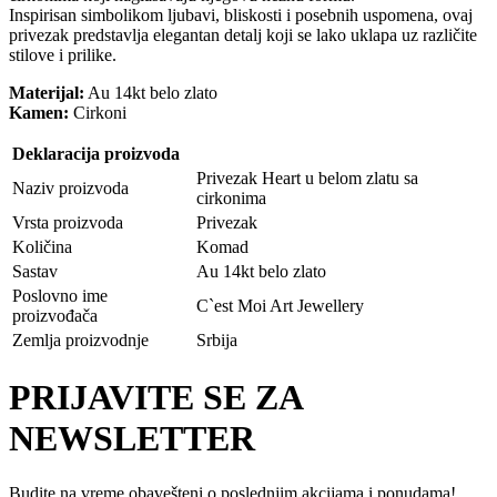
Inspirisan simbolikom ljubavi, bliskosti i posebnih uspomena, ovaj
privezak predstavlja elegantan detalj koji se lako uklapa uz različite
stilove i prilike.
Materijal:
Au 14kt belo zlato
Kamen:
Cirkoni
Deklaracija proizvoda
Privezak Heart u belom zlatu sa
Naziv proizvoda
cirkonima
Vrsta proizvoda
Privezak
Količina
Komad
Sastav
Au 14kt belo zlato
Poslovno ime
C`est Moi Art Jewellery
proizvođača
Zemlja proizvodnje
Srbija
PRIJAVITE SE ZA
NEWSLETTER
Budite na vreme obavešteni o poslednjim akcijama i ponudama!