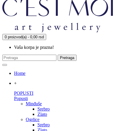
0 proizvod(a) - 0,00 rsd
Vaša korpa je prazna!
Pretraga
Home
+
POPUSTI
Popusti
Minđuše
Srebro
Zlato
Ogrlice
Srebro
Zlato