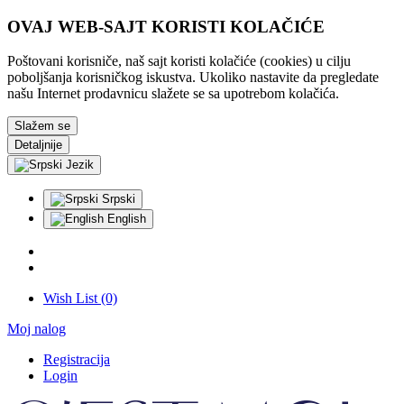
OVAJ WEB-SAJT KORISTI KOLAČIĆE
Poštovani korisniče, naš sajt koristi kolačiće (cookies) u cilju
poboljšanja korisničkog iskustva. Ukoliko nastavite da pregledate
našu Internet prodavnicu slažete se sa upotrebom kolačića.
Slažem se
Detaljnije
Jezik
Srpski
English
Wish List (0)
Moj nalog
Registracija
Login