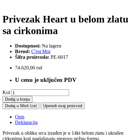
Privezak Heart u belom zlatu
sa cirkonima
Dostupnost:
Na lageru
Brend:
C'est Moi
Šifra proizvoda:
PE-6017
74.620,00 rsd
U cenu je uključen PDV
Kol
Dodaj u korpu
Dodaj u Wish List
Uporedi ovaj proizvod
Opis
Deklaracija
Privezak u obliku srca izrađen je u 14kt belom zlatu i ukrašen
cirkonima koji naglašavaju njegovu nežnu formu.