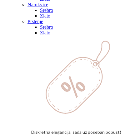
Narukvice
Srebro
Zlato
Prstenje
Srebro
Zlato
Diskretna elegancija, sada uz poseban popust!