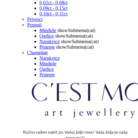
0,02ct - 0,08ct
0,09ct - 0,15ct
0,16ct - 0,31ct
Privesci
Popusti
Minđuše
showSubmenu(cat)
Ogrlice
showSubmenu(cat)
Narukvice
showSubmenu(cat)
Prstenje
showSubmenu(cat)
Champlate
Narukvice
Minđuše
Ogrlice
Prstenje
Ručno rađen nakit po Vašoj želji i meri. Vaša želja je naša
zapovest!