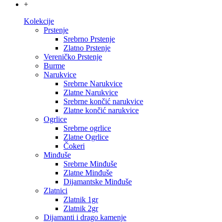
+
Kolekcije
Prstenje
Srebrno Prstenje
Zlatno Prstenje
Vereničko Prstenje
Burme
Narukvice
Srebrne Narukvice
Zlatne Narukvice
Srebrne končić narukvice
Zlatne končić narukvice
Ogrlice
Srebrne ogrlice
Zlatne Ogrlice
Čokeri
Minđuše
Srebrne Minđuše
Zlatne Minđuše
Dijamantske Minđuše
Zlatnici
Zlatnik 1gr
Zlatnik 2gr
Dijamanti i drago kamenje