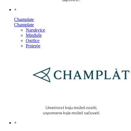
+
Champlate
Champlate
Narukvice
Minđuše
Ogrlice
Prstenje
Umetnost koju možeš nositi,
uspomene koje možeš sačuvati.
+