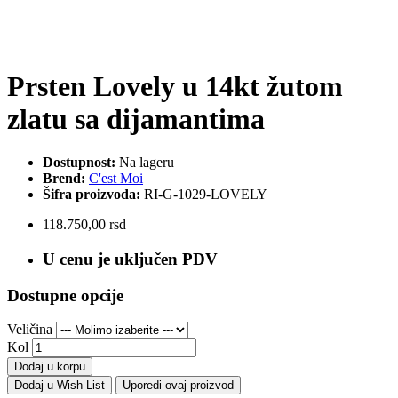
Prsten Lovely u 14kt žutom
zlatu sa dijamantima
Dostupnost:
Na lageru
Brend:
C'est Moi
Šifra proizvoda:
RI-G-1029-LOVELY
118.750,00 rsd
U cenu je uključen PDV
Dostupne opcije
Veličina
Kol
Dodaj u korpu
Dodaj u Wish List
Uporedi ovaj proizvod