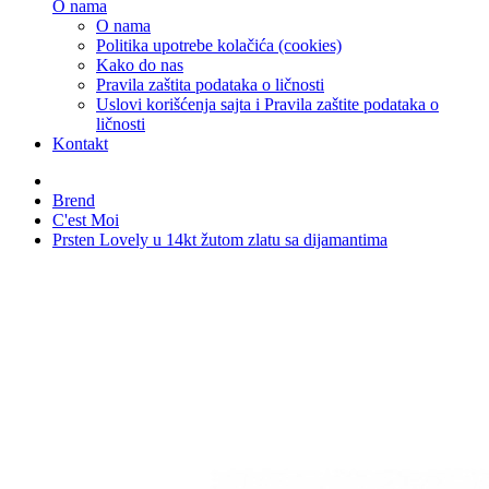
O nama
O nama
Politika upotrebe kolačića (cookies)
Kako do nas
Pravila zaštita podataka o ličnosti
Uslovi korišćenja sajta i Pravila zaštite podataka o
ličnosti
Kontakt
Brend
C'est Moi
Prsten Lovely u 14kt žutom zlatu sa dijamantima