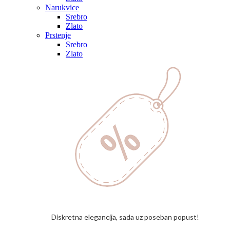
Narukvice
Srebro
Zlato
Prstenje
Srebro
Zlato
Diskretna elegancija, sada uz poseban popust!