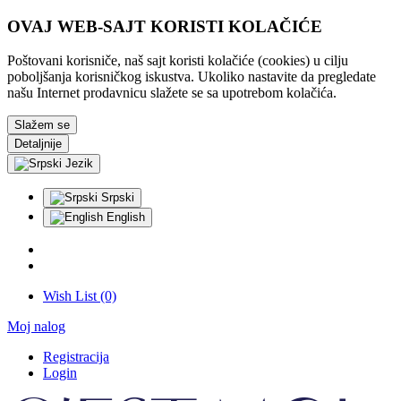
OVAJ WEB-SAJT KORISTI KOLAČIĆE
Poštovani korisniče, naš sajt koristi kolačiće (cookies) u cilju
poboljšanja korisničkog iskustva. Ukoliko nastavite da pregledate
našu Internet prodavnicu slažete se sa upotrebom kolačića.
Slažem se
Detaljnije
Jezik
Srpski
English
Wish List (0)
Moj nalog
Registracija
Login