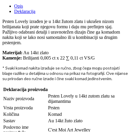
Opis
Deklaracija
Prsten Lovely izrađen je u 14kt žutom zlatu i ukrašen nizom
brilijanata koji prate njegovu formu i daju mu prefinjen sjaj.
Pažljivo odabrani detalji i uravnotežen dizajn čine ga komadom
nakita koji se lako nosi samostalno ili u kombinaciji sa drugim
prstenjem.
Materijal:
Au 14kt zlato
Kamenje:
Brilijanti 0,005 ct x 22 ∑ 0,11 ct VS/G
* Svaki komad nakita izra
uje se ru
no, zbog
ega mogu postojati
đ
č
č
blage razlike u detaljima u odnosu na prikaz na fotografiji. Ove nijanse
su prirodan deo ru
ne izrade i
ine svaki komad jedinstvenim.
č
č
Deklaracija proizvoda
Prsten Lovely u 14kt zutom zlatu sa
Naziv proizvoda
dijamantima
Vrsta proizvoda
Prsten
Količina
Komad
Sastav
Au 14kt žuto zlato
Poslovno ime
C'est Moi Art Jewelley