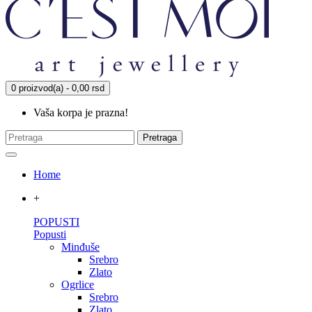
0 proizvod(a) - 0,00 rsd
Vaša korpa je prazna!
Pretraga
Home
+
POPUSTI
Popusti
Minđuše
Srebro
Zlato
Ogrlice
Srebro
Zlato