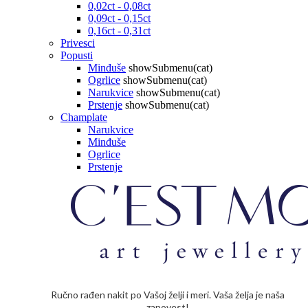
0,02ct - 0,08ct
0,09ct - 0,15ct
0,16ct - 0,31ct
Privesci
Popusti
Minđuše
showSubmenu(cat)
Ogrlice
showSubmenu(cat)
Narukvice
showSubmenu(cat)
Prstenje
showSubmenu(cat)
Champlate
Narukvice
Minđuše
Ogrlice
Prstenje
Ručno rađen nakit po Vašoj želji i meri. Vaša želja je naša
zapovest!