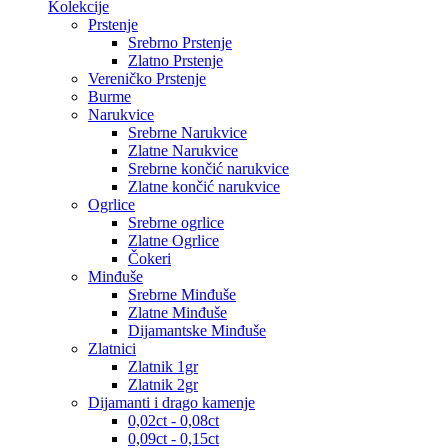
Kolekcije
Prstenje
Srebrno Prstenje
Zlatno Prstenje
Vereničko Prstenje
Burme
Narukvice
Srebrne Narukvice
Zlatne Narukvice
Srebrne končić narukvice
Zlatne končić narukvice
Ogrlice
Srebrne ogrlice
Zlatne Ogrlice
Čokeri
Minđuše
Srebrne Minđuše
Zlatne Minđuše
Dijamantske Minđuše
Zlatnici
Zlatnik 1gr
Zlatnik 2gr
Dijamanti i drago kamenje
0,02ct - 0,08ct
0,09ct - 0,15ct