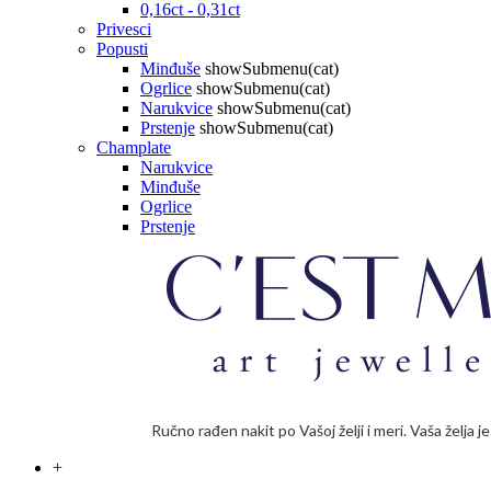
0,16ct - 0,31ct
Privesci
Popusti
Minđuše
showSubmenu(cat)
Ogrlice
showSubmenu(cat)
Narukvice
showSubmenu(cat)
Prstenje
showSubmenu(cat)
Champlate
Narukvice
Minđuše
Ogrlice
Prstenje
Ručno rađen nakit po Vašoj želji i meri. Vaša želja 
+