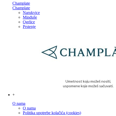
Champlate
Champlate
Narukvice
Minđuše
Ogrlice
Prstenje
Umetnost koju možeš nositi,
uspomene koje možeš sačuvati.
+
O nama
O nama
Politika upotrebe kolačića (cookies)