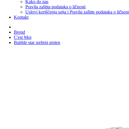
Kako do nas
Pravila zaštita podataka o ličnosti
Uslovi korišćenja sajta i Pravila zaštite podataka o ličnost
Kontakt
Brend
C'est Moi
Bubble star srebrni prsten