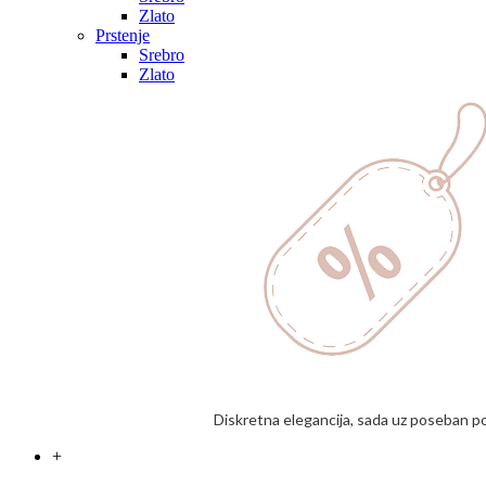
Zlato
Prstenje
Srebro
Zlato
Diskretna elegancija, sada uz poseban p
+