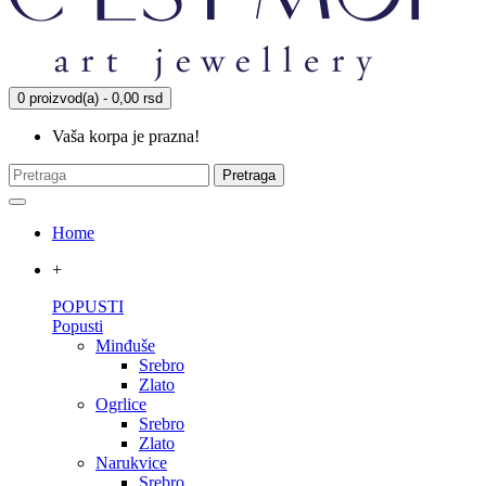
0 proizvod(a) - 0,00 rsd
Vaša korpa je prazna!
Pretraga
Home
+
POPUSTI
Popusti
Minđuše
Srebro
Zlato
Ogrlice
Srebro
Zlato
Narukvice
Srebro