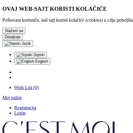
OVAJ WEB-SAJT KORISTI KOLAČIĆE
Poštovani korisniče, naš sajt koristi kolačiće (cookies) u cilju pobolj
Slažem se
Detaljnije
Jezik
Srpski
English
Wish List (0)
Moj nalog
Registracija
Login