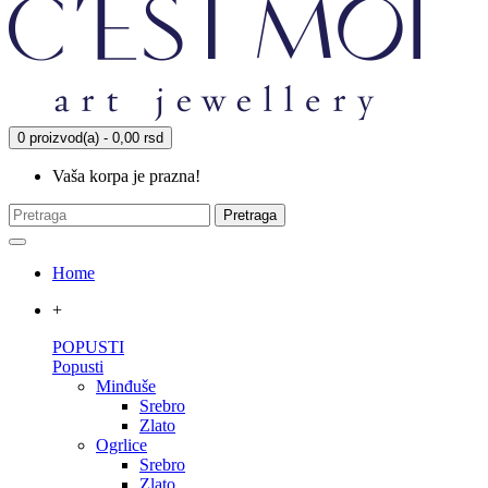
0 proizvod(a) - 0,00 rsd
Vaša korpa je prazna!
Pretraga
Home
+
POPUSTI
Popusti
Minđuše
Srebro
Zlato
Ogrlice
Srebro
Zlato