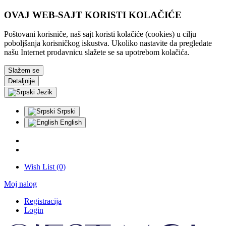
OVAJ WEB-SAJT KORISTI KOLAČIĆE
Poštovani korisniče, naš sajt koristi kolačiće (cookies) u cilju
poboljšanja korisničkog iskustva. Ukoliko nastavite da pregledate
našu Internet prodavnicu slažete se sa upotrebom kolačića.
Slažem se
Detaljnije
Jezik
Srpski
English
Wish List (0)
Moj nalog
Registracija
Login