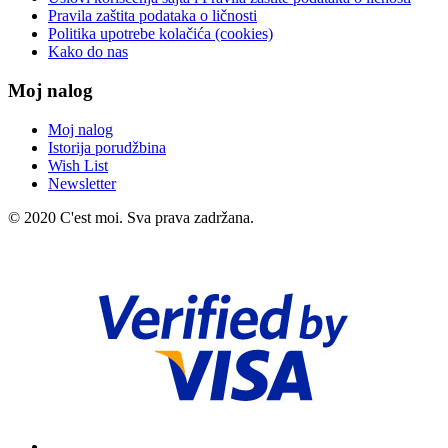
Pravila zaštita podataka o ličnosti
Politika upotrebe kolačića (cookies)
Kako do nas
Moj nalog
Moj nalog
Istorija porudžbina
Wish List
Newsletter
© 2020 C'est moi. Sva prava zadržana.