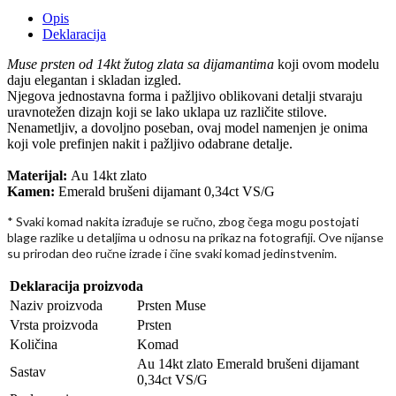
Opis
Deklaracija
Muse prsten od 14kt žutog zlata sa dijamantima
koji ovom modelu
daju elegantan i skladan izgled.
Njegova jednostavna forma i pažljivo oblikovani detalji stvaraju
uravnotežen dizajn koji se lako uklapa uz različite stilove.
Nenametljiv, a dovoljno poseban, ovaj model namenjen je onima
koji vole prefinjen nakit i pažljivo odabrane detalje.
Materijal:
Au 14kt zlato
Kamen:
Emerald brušeni dijamant 0,34ct VS/G
* Svaki komad nakita izra
uje se ru
no, zbog
ega mogu postojati
đ
č
č
blage razlike u detaljima u odnosu na prikaz na fotografiji. Ove nijanse
su prirodan deo ru
ne izrade i
ine svaki komad jedinstvenim.
č
č
Deklaracija proizvoda
Naziv proizvoda
Prsten Muse
Vrsta proizvoda
Prsten
Količina
Komad
Au 14kt zlato Emerald brušeni dijamant
Sastav
0,34ct VS/G