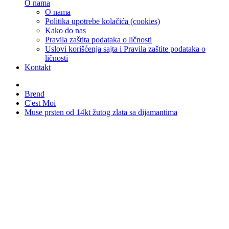
O nama
O nama
Politika upotrebe kolačića (cookies)
Kako do nas
Pravila zaštita podataka o ličnosti
Uslovi korišćenja sajta i Pravila zaštite podataka o
ličnosti
Kontakt
Brend
C'est Moi
Muse prsten od 14kt žutog zlata sa dijamantima