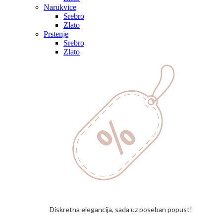
Narukvice
Srebro
Zlato
Prstenje
Srebro
Zlato
Diskretna elegancija, sada uz poseban popust!