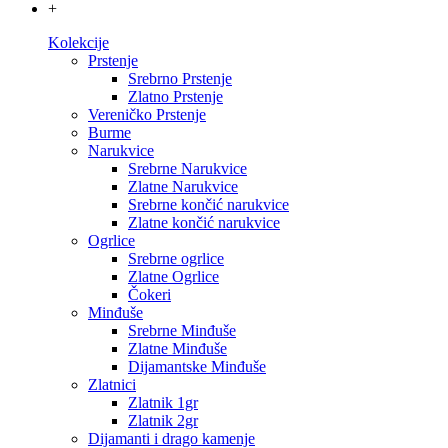
+
Kolekcije
Prstenje
Srebrno Prstenje
Zlatno Prstenje
Vereničko Prstenje
Burme
Narukvice
Srebrne Narukvice
Zlatne Narukvice
Srebrne končić narukvice
Zlatne končić narukvice
Ogrlice
Srebrne ogrlice
Zlatne Ogrlice
Čokeri
Minđuše
Srebrne Minđuše
Zlatne Minđuše
Dijamantske Minđuše
Zlatnici
Zlatnik 1gr
Zlatnik 2gr
Dijamanti i drago kamenje