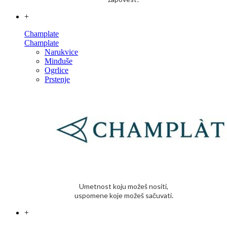
+
Champlate
Champlate
Narukvice
Minđuše
Ogrlice
Prstenje
Umetnost koju možeš nositi,
uspomene koje možeš sačuvati.
+