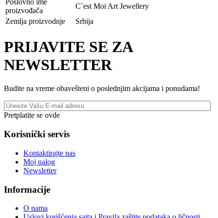
Poslovno ime
C`est Moi Art Jewellery
proizvođača
Zemlja proizvodnje
Srbija
PRIJAVITE SE ZA
NEWSLETTER
Budite na vreme obavešteni o poslednjim akcijama i ponudama!
Pretplatite se ovde
Korisnički servis
Kontaktirajte nas
Moj nalog
Newsletter
Informacije
O nama
Uslovi korišćenja sajta i Pravila zaštite podataka o ličnosti