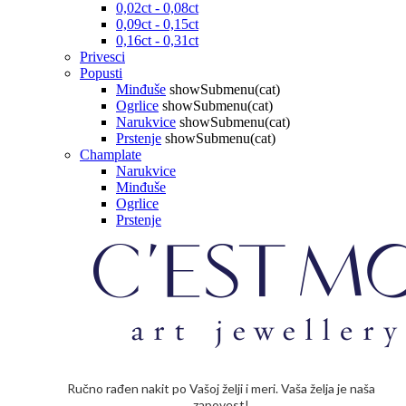
0,02ct - 0,08ct
0,09ct - 0,15ct
0,16ct - 0,31ct
Privesci
Popusti
Minđuše
showSubmenu(cat)
Ogrlice
showSubmenu(cat)
Narukvice
showSubmenu(cat)
Prstenje
showSubmenu(cat)
Champlate
Narukvice
Minđuše
Ogrlice
Prstenje
Ručno rađen nakit po Vašoj želji i meri. Vaša želja je naša
zapovest!