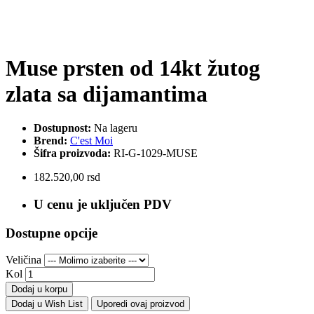
Muse prsten od 14kt žutog
zlata sa dijamantima
Dostupnost:
Na lageru
Brend:
C'est Moi
Šifra proizvoda:
RI-G-1029-MUSE
182.520,00 rsd
U cenu je uključen PDV
Dostupne opcije
Veličina
Kol
Dodaj u korpu
Dodaj u Wish List
Uporedi ovaj proizvod