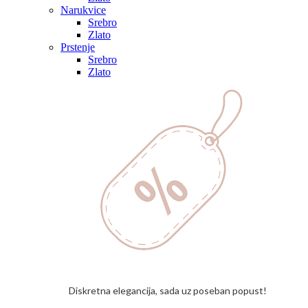
Narukvice
Srebro
Zlato
Prstenje
Srebro
Zlato
Diskretna elegancija, sada uz poseban popust!