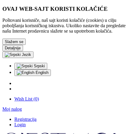
OVAJ WEB-SAJT KORISTI KOLAČIĆE
Poštovani korisniče, naš sajt koristi kolačiće (cookies) u cilju
poboljšanja korisničkog iskustva. Ukoliko nastavite da pregledate
našu Internet prodavnicu slažete se sa upotrebom kolačića.
Slažem se
Detaljnije
Jezik
Srpski
English
Wish List (0)
Moj nalog
Registracija
Login