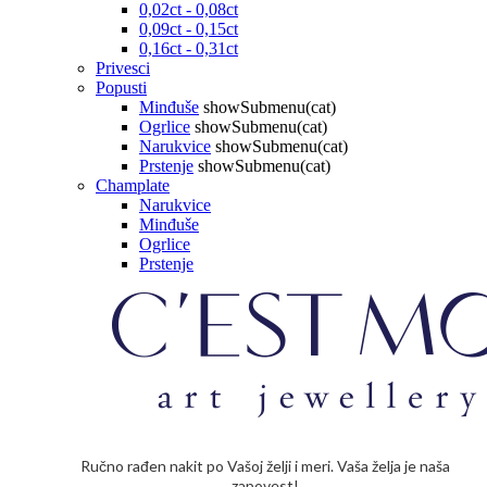
0,02ct - 0,08ct
0,09ct - 0,15ct
0,16ct - 0,31ct
Privesci
Popusti
Minđuše
showSubmenu(cat)
Ogrlice
showSubmenu(cat)
Narukvice
showSubmenu(cat)
Prstenje
showSubmenu(cat)
Champlate
Narukvice
Minđuše
Ogrlice
Prstenje
Ručno rađen nakit po Vašoj želji i meri. Vaša želja je naša
zapovest!