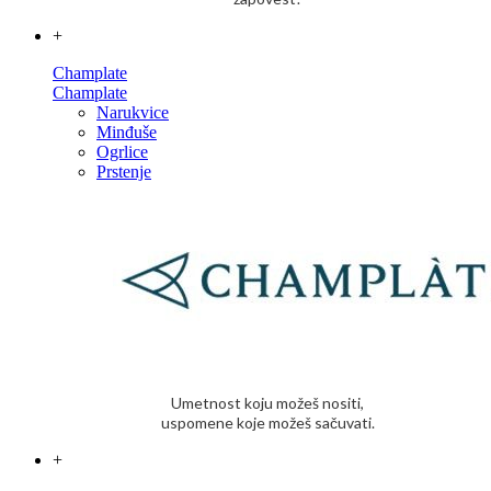
+
Champlate
Champlate
Narukvice
Minđuše
Ogrlice
Prstenje
Umetnost koju možeš nositi,
uspomene koje možeš sačuvati.
+