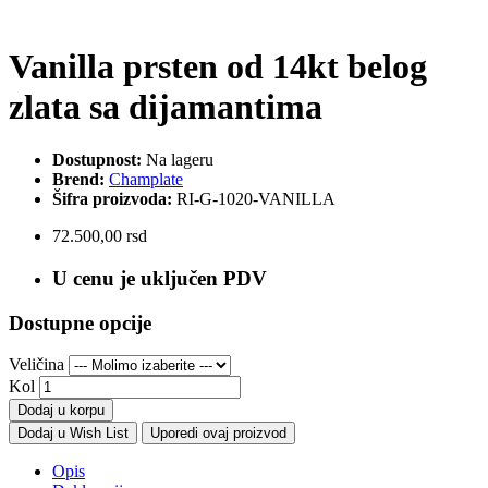
Vanilla prsten od 14kt belog
zlata sa dijamantima
Dostupnost:
Na lageru
Brend:
Champlate
Šifra proizvoda:
RI-G-1020-VANILLA
72.500,00 rsd
U cenu je uključen PDV
Dostupne opcije
Veličina
Kol
Dodaj u korpu
Dodaj u Wish List
Uporedi ovaj proizvod
Opis