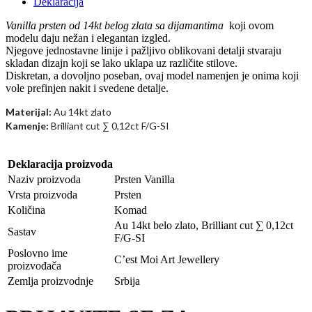
Deklaracija
Vanilla prsten od 14kt belog zlata sa dijamantima
koji ovom
modelu daju nežan i elegantan izgled.
Njegove jednostavne linije i pažljivo oblikovani detalji stvaraju
skladan dizajn koji se lako uklapa uz različite stilove.
Diskretan, a dovoljno poseban, ovaj model namenjen je onima koji
vole prefinjen nakit i svedene detalje.
Materijal:
Au 14kt zlato
Kamenje:
Brilliant cut ∑
0,12ct F/G-SI
Deklaracija proizvoda
Naziv proizvoda
Prsten Vanilla
Vrsta proizvoda
Prsten
Količina
Komad
Au 14kt belo zlato, Brilliant cut ∑ 0,12ct
Sastav
F/G-SI
Poslovno ime
C’est Moi Art Jewellery
proizvođača
Zemlja proizvodnje
Srbija