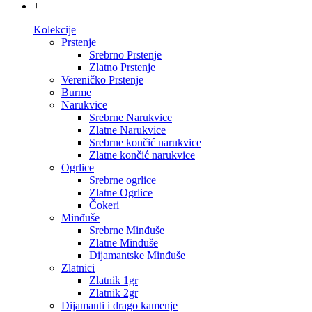
+
Kolekcije
Prstenje
Srebrno Prstenje
Zlatno Prstenje
Vereničko Prstenje
Burme
Narukvice
Srebrne Narukvice
Zlatne Narukvice
Srebrne končić narukvice
Zlatne končić narukvice
Ogrlice
Srebrne ogrlice
Zlatne Ogrlice
Čokeri
Minđuše
Srebrne Minđuše
Zlatne Minđuše
Dijamantske Minđuše
Zlatnici
Zlatnik 1gr
Zlatnik 2gr
Dijamanti i drago kamenje