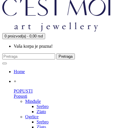
0 proizvod(a) - 0,00 rsd
Vaša korpa je prazna!
Pretraga
Home
+
POPUSTI
Popusti
Minđuše
Srebro
Zlato
Ogrlice
Srebro
Zlato