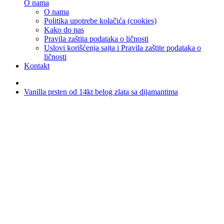
O nama
O nama
Politika upotrebe kolačića (cookies)
Kako do nas
Pravila zaštita podataka o ličnosti
Uslovi korišćenja sajta i Pravila zaštite podataka o
ličnosti
Kontakt
Vanilla prsten od 14kt belog zlata sa dijamantima