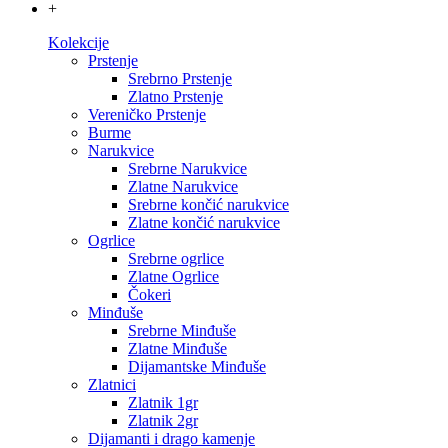
+
Kolekcije
Prstenje
Srebrno Prstenje
Zlatno Prstenje
Vereničko Prstenje
Burme
Narukvice
Srebrne Narukvice
Zlatne Narukvice
Srebrne končić narukvice
Zlatne končić narukvice
Ogrlice
Srebrne ogrlice
Zlatne Ogrlice
Čokeri
Minđuše
Srebrne Minđuše
Zlatne Minđuše
Dijamantske Minđuše
Zlatnici
Zlatnik 1gr
Zlatnik 2gr
Dijamanti i drago kamenje