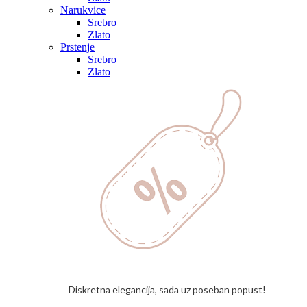
Narukvice
Srebro
Zlato
Prstenje
Srebro
Zlato
Diskretna elegancija, sada uz poseban popust!