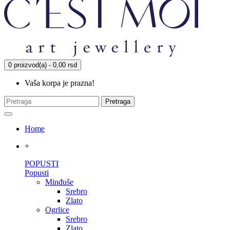
0 proizvod(a) - 0,00 rsd
Vaša korpa je prazna!
Pretraga
Home
+
POPUSTI
Popusti
Minđuše
Srebro
Zlato
Ogrlice
Srebro
Zlato