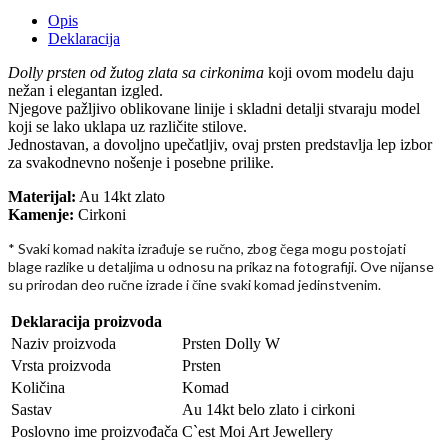
Opis
Deklaracija
Dolly prsten od žutog zlata sa cirkonima
koji ovom modelu daju
nežan i elegantan izgled.
Njegove pažljivo oblikovane linije i skladni detalji stvaraju model
koji se lako uklapa uz različite stilove.
Jednostavan, a dovoljno upečatljiv, ovaj prsten predstavlja lep izbor
za svakodnevno nošenje i posebne prilike.
Materijal:
Au 14kt zlato
Kamenje:
Cirkoni
* Svaki komad nakita izra
uje se ru
no, zbog
ega mogu postojati
đ
č
č
blage razlike u detaljima u odnosu na prikaz na fotografiji. Ove nijanse
su prirodan deo ru
ne izrade i
ine svaki komad jedinstvenim.
č
č
Deklaracija proizvoda
Naziv proizvoda
Prsten Dolly W
Vrsta proizvoda
Prsten
Količina
Komad
Sastav
Au 14kt belo zlato i cirkoni
Poslovno ime proizvođača
C`est Moi Art Jewellery