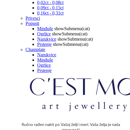
0,02ct - 0,08ct
0,09ct - 0,15ct
0,16ct - 0,31ct
Privesci
Popusti
Minđuše
showSubmenu(cat)
Ogrlice
showSubmenu(cat)
Narukvice
showSubmenu(cat)
Prstenje
showSubmenu(cat)
Champlate
Narukvice
Minđuše
Ogrlice
Prstenje
Ručno rađen nakit po Vašoj želji i meri. Vaša želja je naša
zapovest!