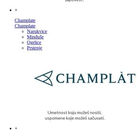
+
Champlate
Champlate
Narukvice
Minđuše
Ogrlice
Prstenje
Umetnost koju možeš nositi,
uspomene koje možeš sačuvati.
+