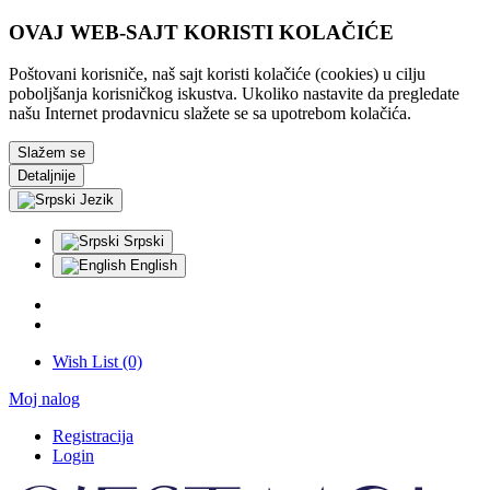
OVAJ WEB-SAJT KORISTI KOLAČIĆE
Poštovani korisniče, naš sajt koristi kolačiće (cookies) u cilju
poboljšanja korisničkog iskustva. Ukoliko nastavite da pregledate
našu Internet prodavnicu slažete se sa upotrebom kolačića.
Slažem se
Detaljnije
Jezik
Srpski
English
Wish List (0)
Moj nalog
Registracija
Login