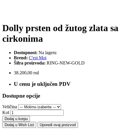
Dolly prsten od žutog zlata sa
cirkonima
Dostupnost:
Na lageru
Brend:
C'est Moi
Šifra proizvoda:
RING-NEW-GOLD
38.200,00 rsd
U cenu je uključen PDV
Dostupne opcije
Veličina
Kol
Dodaj u korpu
Dodaj u Wish List
Uporedi ovaj proizvod