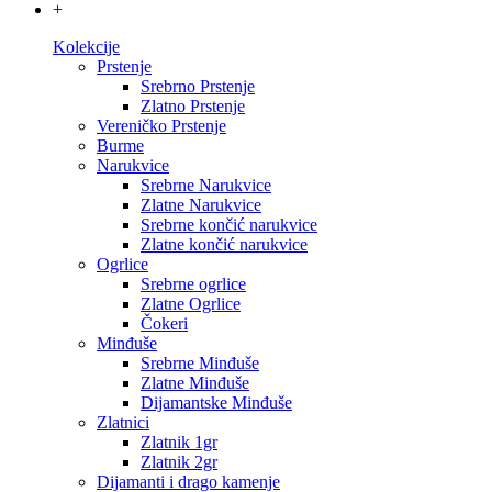
+
Kolekcije
Prstenje
Srebrno Prstenje
Zlatno Prstenje
Vereničko Prstenje
Burme
Narukvice
Srebrne Narukvice
Zlatne Narukvice
Srebrne končić narukvice
Zlatne končić narukvice
Ogrlice
Srebrne ogrlice
Zlatne Ogrlice
Čokeri
Minđuše
Srebrne Minđuše
Zlatne Minđuše
Dijamantske Minđuše
Zlatnici
Zlatnik 1gr
Zlatnik 2gr
Dijamanti i drago kamenje