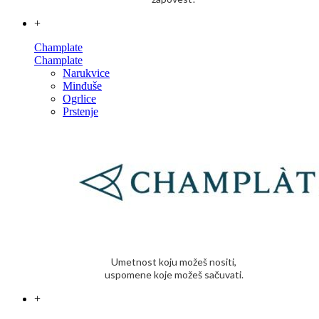
+
Champlate
Champlate
Narukvice
Minđuše
Ogrlice
Prstenje
Umetnost koju možeš nositi,
uspomene koje možeš sačuvati.
+