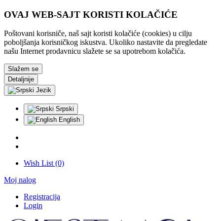
OVAJ WEB-SAJT KORISTI KOLAČIĆE
Poštovani korisniče, naš sajt koristi kolačiće (cookies) u cilju
poboljšanja korisničkog iskustva. Ukoliko nastavite da pregledate
našu Internet prodavnicu slažete se sa upotrebom kolačića.
Slažem se
Detaljnije
Jezik
Srpski
English
Wish List (0)
Moj nalog
Registracija
Login