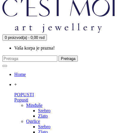
0 proizvod(a) - 0,00 rsd
Vaša korpa je prazna!
Pretraga
Home
+
POPUSTI
Popusti
Minđuše
Srebro
Zlato
Ogrlice
Srebro
Zlato