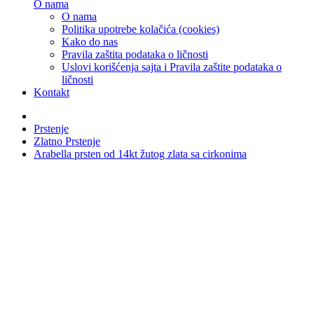
O nama
O nama
Politika upotrebe kolačića (cookies)
Kako do nas
Pravila zaštita podataka o ličnosti
Uslovi korišćenja sajta i Pravila zaštite podataka o
ličnosti
Kontakt
Prstenje
Zlatno Prstenje
Arabella prsten od 14kt žutog zlata sa cirkonima