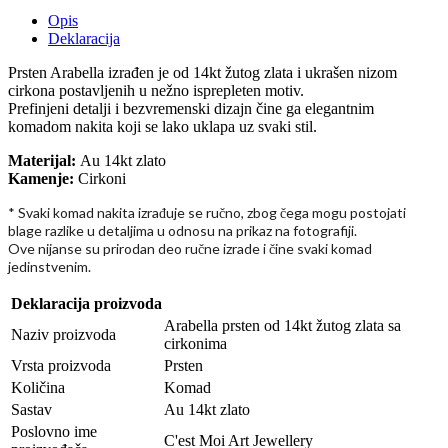
Opis
Deklaracija
Prsten Arabella izrađen je od 14kt žutog zlata i ukrašen nizom
cirkona postavljenih u nežno isprepleten motiv.
Prefinjeni detalji i bezvremenski dizajn čine ga elegantnim
komadom nakita koji se lako uklapa uz svaki stil.
Materijal:
Au 14kt zlato
Kamenje:
Cirkoni
* Svaki komad nakita izra
uje se ru
no, zbog
ega mogu postojati
đ
č
č
blage razlike u detaljima u odnosu na prikaz na fotografiji.
Ove nijanse su prirodan deo ru
ne izrade i
ine svaki komad
č
č
jedinstvenim.
Deklaracija proizvoda
Arabella prsten od 14kt žutog zlata sa
Naziv proizvoda
cirkonima
Vrsta proizvoda
Prsten
Količina
Komad
Sastav
Au 14kt zlato
Poslovno ime
C'est Moi Art Jewellery