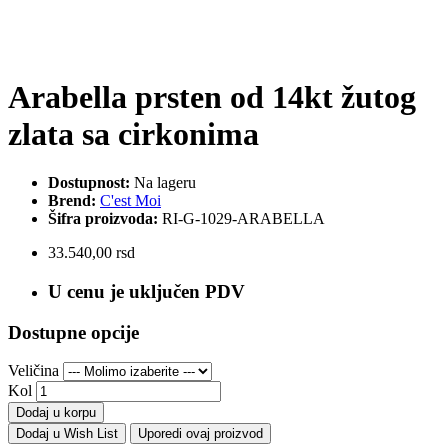
Arabella prsten od 14kt žutog
zlata sa cirkonima
Dostupnost:
Na lageru
Brend:
C'est Moi
Šifra proizvoda:
RI-G-1029-ARABELLA
33.540,00 rsd
U cenu je uključen PDV
Dostupne opcije
Veličina
Kol
Dodaj u korpu
Dodaj u Wish List
Uporedi ovaj proizvod