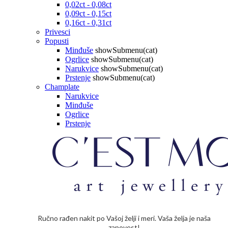
0,02ct - 0,08ct
0,09ct - 0,15ct
0,16ct - 0,31ct
Privesci
Popusti
Minđuše
showSubmenu(cat)
Ogrlice
showSubmenu(cat)
Narukvice
showSubmenu(cat)
Prstenje
showSubmenu(cat)
Champlate
Narukvice
Minđuše
Ogrlice
Prstenje
Ručno rađen nakit po Vašoj želji i meri. Vaša želja je naša
zapovest!