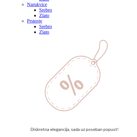
Narukvice
Srebro
Zlato
Prstenje
Srebro
Zlato
Diskretna elegancija, sada uz poseban popust!