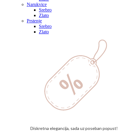
Narukvice
Srebro
Zlato
Prstenje
Srebro
Zlato
Diskretna elegancija, sada uz poseban popust!