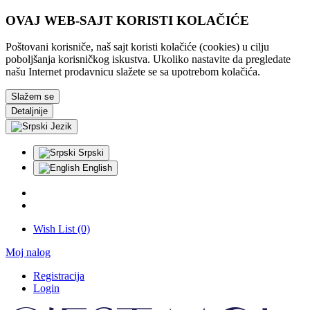
OVAJ WEB-SAJT KORISTI KOLAČIĆE
Poštovani korisniče, naš sajt koristi kolačiće (cookies) u cilju
poboljšanja korisničkog iskustva. Ukoliko nastavite da pregledate
našu Internet prodavnicu slažete se sa upotrebom kolačića.
Slažem se
Detaljnije
Jezik
Srpski
English
Wish List (0)
Moj nalog
Registracija
Login