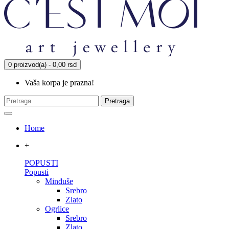
0 proizvod(a) - 0,00 rsd
Vaša korpa je prazna!
Pretraga
Home
+
POPUSTI
Popusti
Minđuše
Srebro
Zlato
Ogrlice
Srebro
Zlato