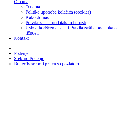
O nama
O nama
Politika upotrebe kolačića (cookies)
Kako do nas
Pravila zaštita podataka o ličnosti
Uslovi korišćenja sajta i Pravila zaštite podataka o
ličnosti
Kontakt
Prstenje
Srebrno Prstenje
Butterfly srebrni prsten sa pozlatom