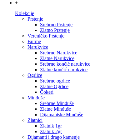
+
Kolekcije
Prstenje
Srebrno Prstenje
Zlatno Prstenje
Vereničko Prstenje
Burme
Narukvice
Srebrne Narukvice
Zlatne Narukvice
Srebrne končić narukvice
Zlatne končić narukvice
Ogrlice
Srebrne ogrlice
Zlatne Ogrlice
Čokeri
Minđuše
Srebrne Minđuše
Zlatne Minđuše
Dijamantske Minđuše
Zlatnici
Zlatnik 1gr
Zlatnik 2gr
Dijamanti i drago kamenje