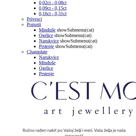
0,02ct - 0,08ct
0,09ct - 0,15ct
0,16ct - 0,31ct
Privesci
Popusti
Minđuše
showSubmenu(cat)
Ogrlice
showSubmenu(cat)
Narukvice
showSubmenu(cat)
Prstenje
showSubmenu(cat)
Champlate
Narukvice
Minđuše
Ogrlice
Prstenje
Ručno rađen nakit po Vašoj želji i meri. Vaša želja je naša
zapovest!