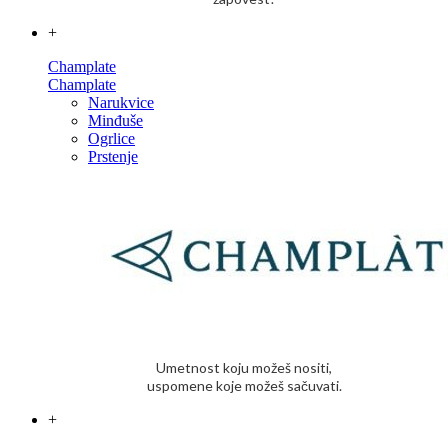
+
Champlate
Champlate
Narukvice
Minđuše
Ogrlice
Prstenje
Umetnost koju možeš nositi,
uspomene koje možeš sačuvati.
+