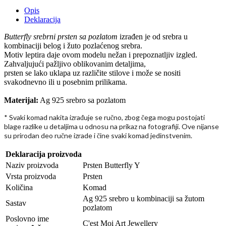
Opis
Deklaracija
Butterfly srebrni prsten sa pozlatom
izrađen je od srebra u
kombinaciji belog i žuto pozlaćenog srebra.
Motiv leptira daje ovom modelu nežan i prepoznatljiv izgled.
Zahvaljujući pažljivo oblikovanim detaljima,
prsten se lako uklapa uz različite stilove i može se nositi
svakodnevno ili u posebnim prilikama.
Materijal:
Ag 925 srebro sa pozlatom
* Svaki komad nakita izra
uje se ru
no, zbog
ega mogu postojati
đ
č
č
blage razlike u detaljima u odnosu na prikaz na fotografiji. Ove nijanse
su prirodan deo ru
ne izrade i
ine svaki komad jedinstvenim.
č
č
Deklaracija proizvoda
Naziv proizvoda
Prsten Butterfly Y
Vrsta proizvoda
Prsten
Količina
Komad
Ag 925 srebro u kombinaciji sa žutom
Sastav
pozlatom
Poslovno ime
C'est Moi Art Jewellery