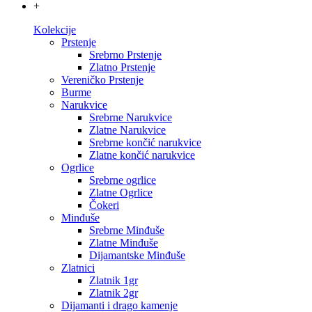
+
Kolekcije
Prstenje
Srebrno Prstenje
Zlatno Prstenje
Vereničko Prstenje
Burme
Narukvice
Srebrne Narukvice
Zlatne Narukvice
Srebrne končić narukvice
Zlatne končić narukvice
Ogrlice
Srebrne ogrlice
Zlatne Ogrlice
Čokeri
Minđuše
Srebrne Minđuše
Zlatne Minđuše
Dijamantske Minđuše
Zlatnici
Zlatnik 1gr
Zlatnik 2gr
Dijamanti i drago kamenje