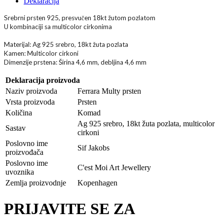
Deklaracija
Srebrni prsten 925, presvu
en 18kt
ž
utom pozlatom
č
U kombinaciji sa multicolor cirkonima
Materijal: Ag 925 srebro, 18kt žuta pozlata
Kamen: Multicolor cirkoni
Dimenzije prstena: Širina 4,6 mm, debljina 4,6 mm
Deklaracija proizvoda
Naziv proizvoda
Ferrara Multy prsten
Vrsta proizvoda
Prsten
Količina
Komad
Ag 925 srebro, 18kt žuta pozlata, multicolor
Sastav
cirkoni
Poslovno ime
Sif Jakobs
proizvođača
Poslovno ime
C'est Moi Art Jewellery
uvoznika
Zemlja proizvodnje
Kopenhagen
PRIJAVITE SE ZA