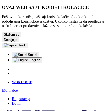
OVAJ WEB-SAJT KORISTI KOLAČIĆE
Poštovani korisniče, naš sajt koristi kolačiće (cookies) u cilju
poboljšanja korisničkog iskustva. Ukoliko nastavite da pregledate
našu Internet prodavnicu slažete se sa upotrebom kolačića.
Slažem se
Detaljnije
Jezik
Srpski
English
Wish List (0)
Moj nalog
Registracija
Login