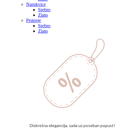
Narukvice
Srebro
Zlato
Prstenje
Srebro
Zlato
Diskretna elegancija, sada uz poseban popust!