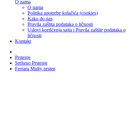
O nama
O nama
Politika upotrebe kolačića (cookies)
Kako do nas
Pravila zaštita podataka o ličnosti
Uslovi korišćenja sajta i Pravila zaštite podataka o
ličnosti
Kontakt
Prstenje
Srebrno Prstenje
Ferrara Multy prsten