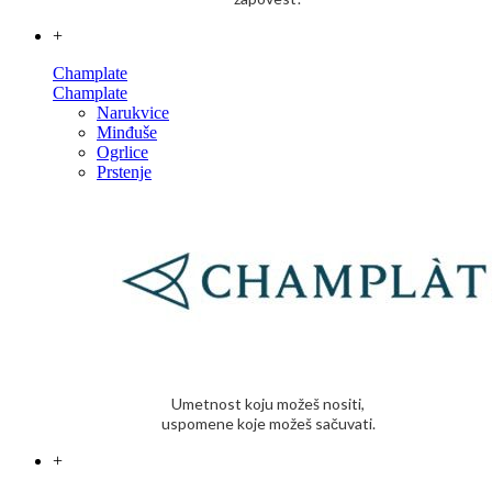
+
Champlate
Champlate
Narukvice
Minđuše
Ogrlice
Prstenje
Umetnost koju možeš nositi,
uspomene koje možeš sačuvati.
+