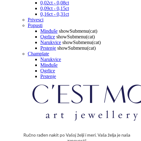
0,02ct - 0,08ct
0,09ct - 0,15ct
0,16ct - 0,31ct
Privesci
Popusti
Minđuše
showSubmenu(cat)
Ogrlice
showSubmenu(cat)
Narukvice
showSubmenu(cat)
Prstenje
showSubmenu(cat)
Champlate
Narukvice
Minđuše
Ogrlice
Prstenje
Ručno rađen nakit po Vašoj želji i meri. Vaša želja je naša
zapovest!