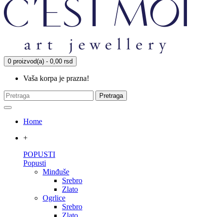
0 proizvod(a) - 0,00 rsd
Vaša korpa je prazna!
Pretraga
Home
+
POPUSTI
Popusti
Minđuše
Srebro
Zlato
Ogrlice
Srebro
Zlato