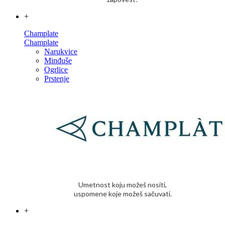
+
Champlate
Champlate
Narukvice
Minđuše
Ogrlice
Prstenje
Umetnost koju možeš nositi,
uspomene koje možeš sačuvati.
+