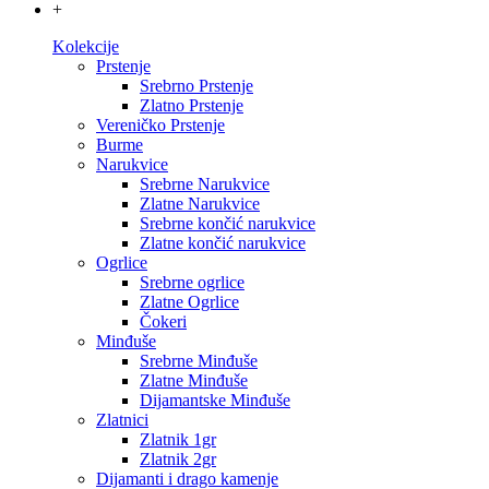
+
Kolekcije
Prstenje
Srebrno Prstenje
Zlatno Prstenje
Vereničko Prstenje
Burme
Narukvice
Srebrne Narukvice
Zlatne Narukvice
Srebrne končić narukvice
Zlatne končić narukvice
Ogrlice
Srebrne ogrlice
Zlatne Ogrlice
Čokeri
Minđuše
Srebrne Minđuše
Zlatne Minđuše
Dijamantske Minđuše
Zlatnici
Zlatnik 1gr
Zlatnik 2gr
Dijamanti i drago kamenje