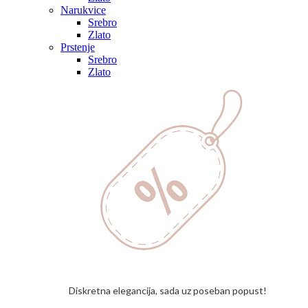
Narukvice
Srebro
Zlato
Prstenje
Srebro
Zlato
Diskretna elegancija, sada uz poseban popust!