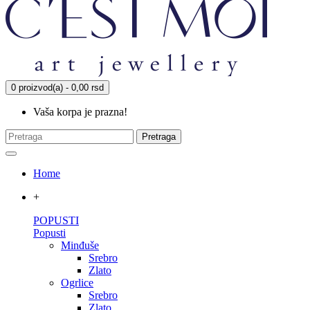
0 proizvod(a) - 0,00 rsd
Vaša korpa je prazna!
Pretraga
Home
+
POPUSTI
Popusti
Minđuše
Srebro
Zlato
Ogrlice
Srebro
Zlato