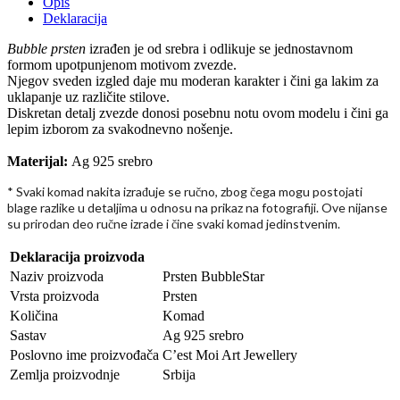
Opis
Deklaracija
Bubble prsten
izrađen je od srebra i odlikuje se jednostavnom
formom upotpunjenom motivom zvezde.
Njegov sveden izgled daje mu moderan karakter i čini ga lakim za
uklapanje uz različite stilove.
Diskretan detalj zvezde donosi posebnu notu ovom modelu i čini ga
lepim izborom za svakodnevno nošenje.
Materijal:
Ag 925 srebro
* Svaki komad nakita izra
uje se ru
no, zbog
ega mogu postojati
đ
č
č
blage razlike u detaljima u odnosu na prikaz na fotografiji. Ove nijanse
su prirodan deo ru
ne izrade i
ine svaki komad jedinstvenim.
č
č
Deklaracija proizvoda
Naziv proizvoda
Prsten BubbleStar
Vrsta proizvoda
Prsten
Količina
Komad
Sastav
Ag 925 srebro
Poslovno ime proizvođača
C’est Moi Art Jewellery
Zemlja proizvodnje
Srbija