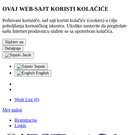
OVAJ WEB-SAJT KORISTI KOLAČIĆE
Poštovani korisniče, naš sajt koristi kolačiće (cookies) u cilju
poboljšanja korisničkog iskustva. Ukoliko nastavite da pregledate
našu Internet prodavnicu slažete se sa upotrebom kolačića.
Slažem se
Detaljnije
Jezik
Srpski
English
Wish List (0)
Moj nalog
Registracija
Login