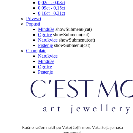
0,02ct - 0,08ct
0,09ct - 0,15ct
0,16ct - 0,31ct
Privesci
Popusti
Minđuše
showSubmenu(cat)
Ogrlice
showSubmenu(cat)
Narukvice
showSubmenu(cat)
Prstenje
showSubmenu(cat)
Champlate
Narukvice
Minđuše
Ogrlice
Prstenje
Ručno rađen nakit po Vašoj želji i meri. Vaša želja je naša
zapovest!