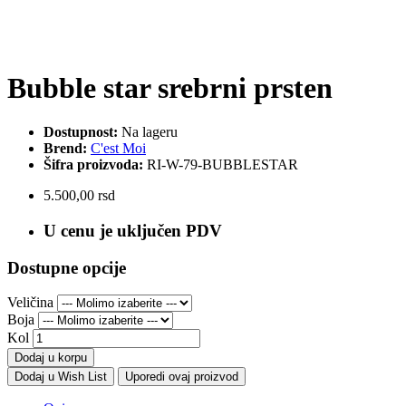
Bubble star srebrni prsten
Dostupnost:
Na lageru
Brend:
C'est Moi
Šifra proizvoda:
RI-W-79-BUBBLESTAR
5.500,00 rsd
U cenu je uključen PDV
Dostupne opcije
Veličina
Boja
Kol
Dodaj u korpu
Dodaj u Wish List
Uporedi ovaj proizvod