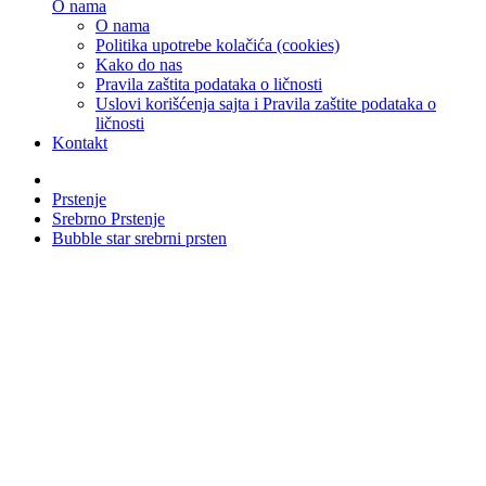
O nama
O nama
Politika upotrebe kolačića (cookies)
Kako do nas
Pravila zaštita podataka o ličnosti
Uslovi korišćenja sajta i Pravila zaštite podataka o
ličnosti
Kontakt
Prstenje
Srebrno Prstenje
Bubble star srebrni prsten