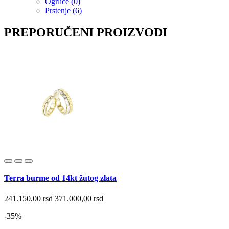
Ogrlice (0)
Prstenje (6)
PREPORUČENI PROIZVODI
Terra burme od 14kt žutog zlata
241.150,00 rsd
371.000,00 rsd
-35%