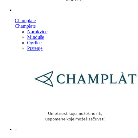
+
Champlate
Champlate
Narukvice
Minđuše
Ogrlice
Prstenje
Umetnost koju možeš nositi,
uspomene koje možeš sačuvati.
+