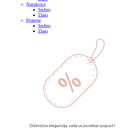
Narukvice
Srebro
Zlato
Prstenje
Srebro
Zlato
Diskretna elegancija, sada uz poseban popust!