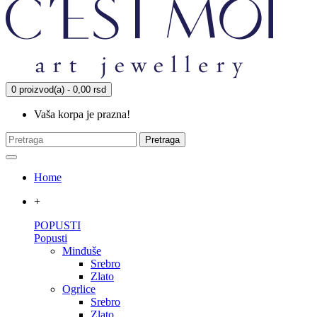
0 proizvod(a) - 0,00 rsd
Vaša korpa je prazna!
Pretraga
Home
+
POPUSTI
Popusti
Minđuše
Srebro
Zlato
Ogrlice
Srebro
Zlato