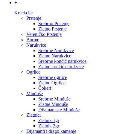
+
Kolekcije
Prstenje
Srebrno Prstenje
Zlatno Prstenje
Vereničko Prstenje
Burme
Narukvice
Srebrne Narukvice
Zlatne Narukvice
Srebrne končić narukvice
Zlatne končić narukvice
Ogrlice
Srebrne ogrlice
Zlatne Ogrlice
Čokeri
Minđuše
Srebrne Minđuše
Zlatne Minđuše
Dijamantske Minđuše
Zlatnici
Zlatnik 1gr
Zlatnik 2gr
Dijamanti i drago kamenje