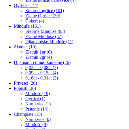
Zlatne končić narukvice (4)
Ogrlice (144)
Srebrne ogrlice (101)
Zlatne Ogrlice (39)
Čokeri (4)
Minđuše (161)
Srebrne Minđuše (93)
Zlatne Minđuše (57)
Dijamantske Minđuše (11)
Zlatnici (10)
Zlatnik 1gr (6)
Zlatnik 2gr (4)
Dijamanti i drago kamenje (26)
0,02ct - 0,08ct (7)
0,09ct - 0,15ct (4)
0,16ct - 0,31ct (2)
Privesci (26)
Popusti (36)
Minđuše (19)
Ogrlice (1)
Narukvice (1)
Prstenje (14)
Champlate (15)
Narukvice (0)
Minđuše (9)