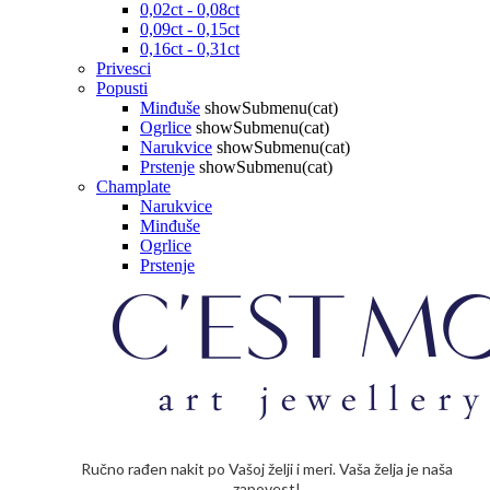
0,02ct - 0,08ct
0,09ct - 0,15ct
0,16ct - 0,31ct
Privesci
Popusti
Minđuše
showSubmenu(cat)
Ogrlice
showSubmenu(cat)
Narukvice
showSubmenu(cat)
Prstenje
showSubmenu(cat)
Champlate
Narukvice
Minđuše
Ogrlice
Prstenje
Ručno rađen nakit po Vašoj želji i meri. Vaša želja je naša
zapovest!