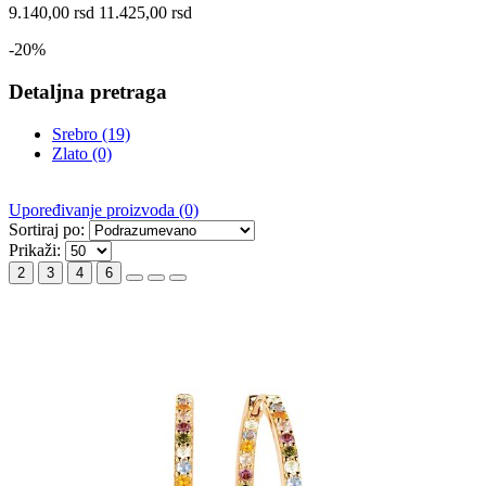
9.140,00 rsd
11.425,00 rsd
-20%
Detaljna pretraga
Srebro (19)
Zlato (0)
Upoređivanje proizvoda (0)
Sortiraj po:
Prikaži:
2
3
4
6