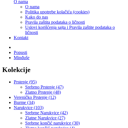
O nama
O nama
Politika upotrebe kolačića (cookies)
Kako do nas
Pravila zaštita podataka o ličnosti
Uslovi korišćenja sajta i Pravila zaštite podataka o
ličnosti
Kontakt
Popusti
Minđuše
Kolekcije
Prstenje (95)
Srebrno Prstenje (47)
Zlatno Prstenje (48)
Vereničko Prstenje (12)
Burme (34)
Narukvice (103)
Srebrne Narukvice (42)
Zlatne Narukvice (27)
Srebrne končić narukvice (30)