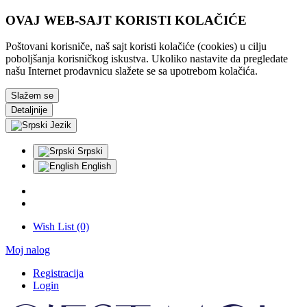
OVAJ WEB-SAJT KORISTI KOLAČIĆE
Poštovani korisniče, naš sajt koristi kolačiće (cookies) u cilju
poboljšanja korisničkog iskustva. Ukoliko nastavite da pregledate
našu Internet prodavnicu slažete se sa upotrebom kolačića.
Slažem se
Detaljnije
Jezik
Srpski
English
Wish List (0)
Moj nalog
Registracija
Login