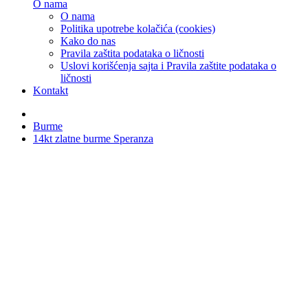
O nama
O nama
Politika upotrebe kolačića (cookies)
Kako do nas
Pravila zaštita podataka o ličnosti
Uslovi korišćenja sajta i Pravila zaštite podataka o
ličnosti
Kontakt
Burme
14kt zlatne burme Speranza