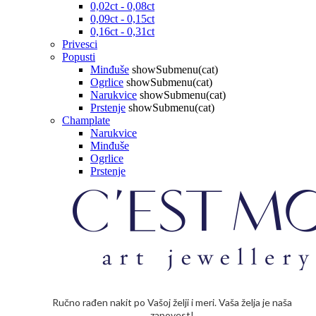
0,02ct - 0,08ct
0,09ct - 0,15ct
0,16ct - 0,31ct
Privesci
Popusti
Minđuše
showSubmenu(cat)
Ogrlice
showSubmenu(cat)
Narukvice
showSubmenu(cat)
Prstenje
showSubmenu(cat)
Champlate
Narukvice
Minđuše
Ogrlice
Prstenje
Ručno rađen nakit po Vašoj želji i meri. Vaša želja je naša
zapovest!