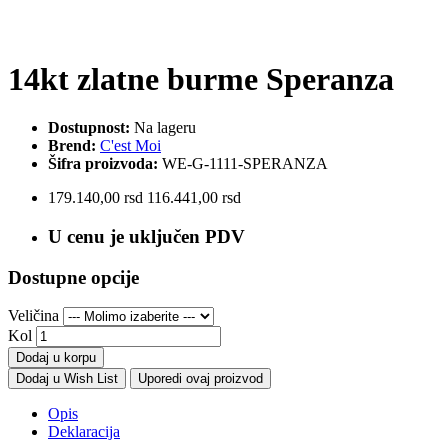
14kt zlatne burme Speranza
Dostupnost:
Na lageru
Brend:
C'est Moi
Šifra proizvoda:
WE-G-1111-SPERANZA
179.140,00 rsd
116.441,00 rsd
U cenu je uključen PDV
Dostupne opcije
Veličina
Kol
Dodaj u korpu
Dodaj u Wish List
Uporedi ovaj proizvod
Opis
Deklaracija