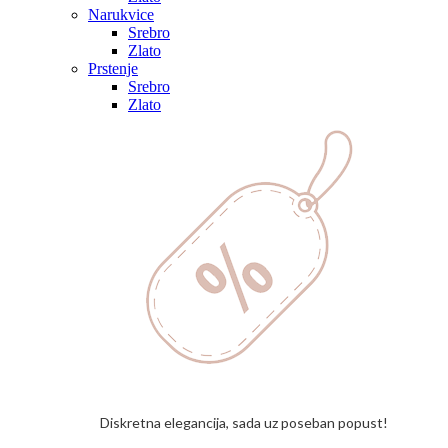
Narukvice
Srebro
Zlato
Prstenje
Srebro
Zlato
Diskretna elegancija, sada uz poseban popust!