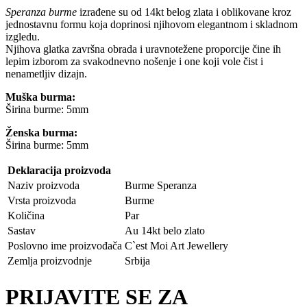
Speranza burme
izrađene su od 14kt belog zlata i oblikovane kroz
jednostavnu formu koja doprinosi njihovom elegantnom i skladnom
izgledu.
Njihova glatka završna obrada i uravnotežene proporcije čine ih
lepim izborom za svakodnevno nošenje i one koji vole čist i
nenametljiv dizajn.
Muška burma:
Širina burme: 5mm
Ženska burma:
Širina burme: 5mm
Deklaracija proizvoda
Naziv proizvoda
Burme Speranza
Vrsta proizvoda
Burme
Količina
Par
Sastav
Au 14kt belo zlato
Poslovno ime proizvođača
C`est Moi Art Jewellery
Zemlja proizvodnje
Srbija
PRIJAVITE SE ZA