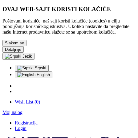
OVAJ WEB-SAJT KORISTI KOLAČIĆE
Poštovani korisniče, naš sajt koristi kolačiće (cookies) u cilju
poboljšanja korisničkog iskustva. Ukoliko nastavite da pregledate
našu Internet prodavnicu slažete se sa upotrebom kolačića.
Slažem se
Detaljnije
Jezik
Srpski
English
Wish List (0)
Moj nalog
Registracija
Login