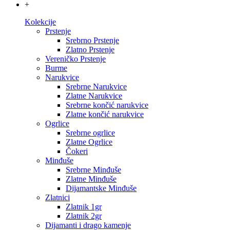
+
Kolekcije
Prstenje
Srebrno Prstenje
Zlatno Prstenje
Vereničko Prstenje
Burme
Narukvice
Srebrne Narukvice
Zlatne Narukvice
Srebrne končić narukvice
Zlatne končić narukvice
Ogrlice
Srebrne ogrlice
Zlatne Ogrlice
Čokeri
Minđuše
Srebrne Minđuše
Zlatne Minđuše
Dijamantske Minđuše
Zlatnici
Zlatnik 1gr
Zlatnik 2gr
Dijamanti i drago kamenje