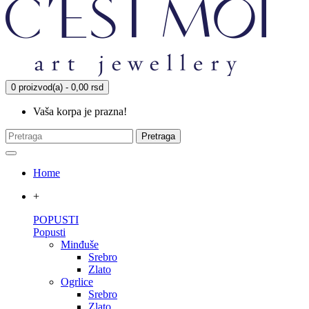
0 proizvod(a) - 0,00 rsd
Vaša korpa je prazna!
Pretraga
Home
+
POPUSTI
Popusti
Minđuše
Srebro
Zlato
Ogrlice
Srebro
Zlato