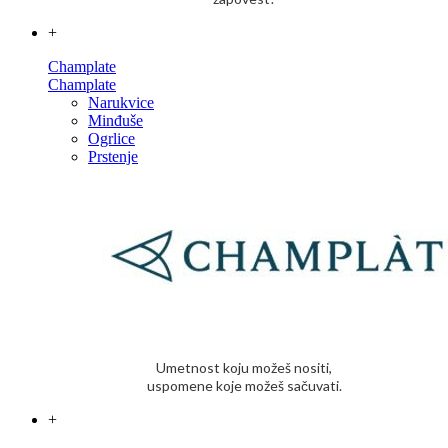
+
Champlate
Champlate
Narukvice
Minđuše
Ogrlice
Prstenje
Umetnost koju možeš nositi,
uspomene koje možeš sačuvati.
+