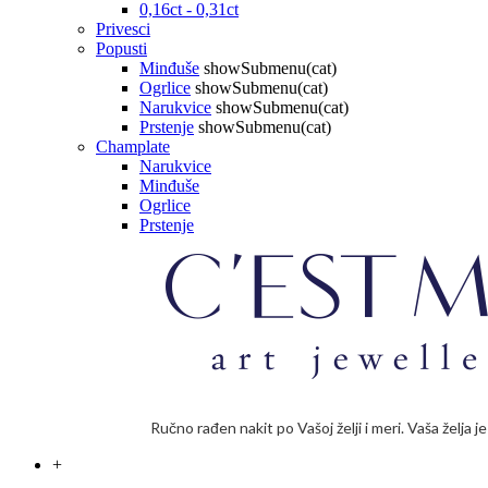
0,16ct - 0,31ct
Privesci
Popusti
Minđuše
showSubmenu(cat)
Ogrlice
showSubmenu(cat)
Narukvice
showSubmenu(cat)
Prstenje
showSubmenu(cat)
Champlate
Narukvice
Minđuše
Ogrlice
Prstenje
Ručno rađen nakit po Vašoj želji i meri. Vaša želja 
+