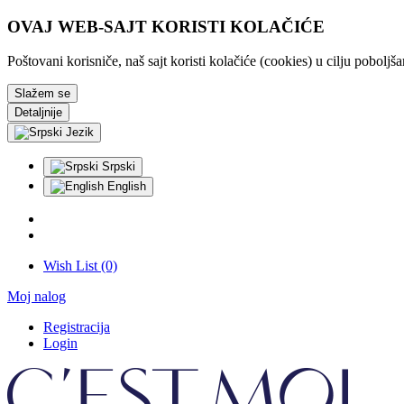
OVAJ WEB-SAJT KORISTI KOLAČIĆE
Poštovani korisniče, naš sajt koristi kolačiće (cookies) u cilju pobolj
Slažem se
Detaljnije
Jezik
Srpski
English
Wish List (0)
Moj nalog
Registracija
Login