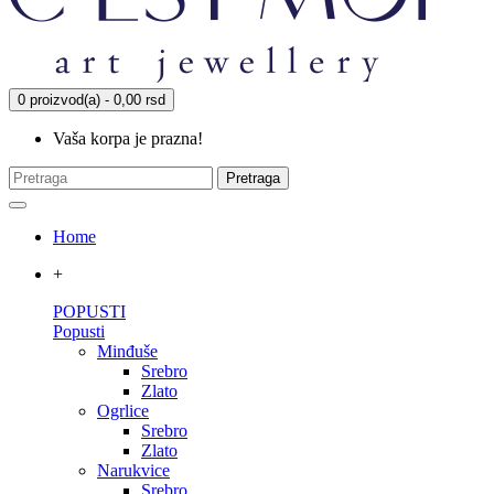
0 proizvod(a) - 0,00 rsd
Vaša korpa je prazna!
Pretraga
Home
+
POPUSTI
Popusti
Minđuše
Srebro
Zlato
Ogrlice
Srebro
Zlato
Narukvice
Srebro