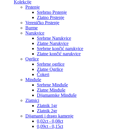
Kolekcije
Prstenje
Srebrno Prstenje
Zlatno Prstenje
Vereničko Prstenje
Burme
Narukvice
Srebrne Narukvice
Zlatne Narukvice
Srebrne končić narukvice
Zlatne končić narukvice
Ogrlice
Srebrne ogrlice
Zlatne Ogrlice
Čokeri
Minđuše
Srebrne Minđuše
Zlatne Minđuše
Dijamantske Minđuše
Zlatnici
Zlatnik 1gr
Zlatnik 2gr
Dijamanti i drago kamenje
0,02ct - 0,08ct
0,09ct - 0,15ct