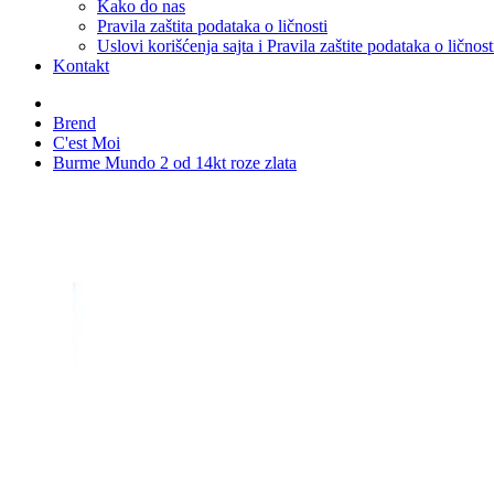
Kako do nas
Pravila zaštita podataka o ličnosti
Uslovi korišćenja sajta i Pravila zaštite podataka o ličnost
Kontakt
Brend
C'est Moi
Burme Mundo 2 od 14kt roze zlata