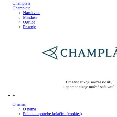
Champlate
Champlate
Narukvice
Minđuše
Ogrlice
Prstenje
Umetnost koju možeš nositi,
uspomene koje možeš sačuvati.
+
O nama
O nama
Politika upotrebe kolačića (cookies)