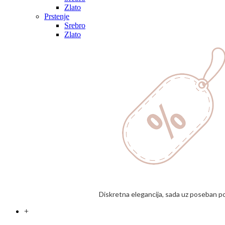
Zlato
Prstenje
Srebro
Zlato
Diskretna elegancija, sada uz poseban p
+