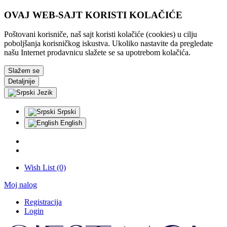
OVAJ WEB-SAJT KORISTI KOLAČIĆE
Poštovani korisniče, naš sajt koristi kolačiće (cookies) u cilju
poboljšanja korisničkog iskustva. Ukoliko nastavite da pregledate
našu Internet prodavnicu slažete se sa upotrebom kolačića.
Slažem se
Detaljnije
Jezik
Srpski
English
Wish List (0)
Moj nalog
Registracija
Login