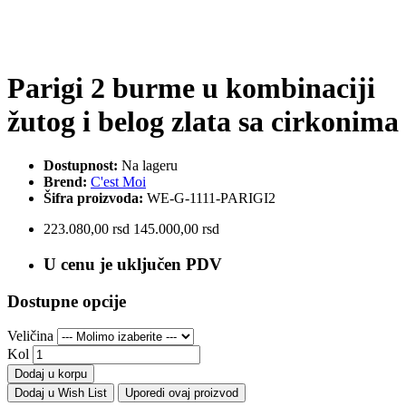
Parigi 2 burme u kombinaciji
žutog i belog zlata sa cirkonima
Dostupnost:
Na lageru
Brend:
C'est Moi
Šifra proizvoda:
WE-G-1111-PARIGI2
223.080,00 rsd
145.000,00 rsd
U cenu je uključen PDV
Dostupne opcije
Veličina
Kol
Dodaj u korpu
Dodaj u Wish List
Uporedi ovaj proizvod