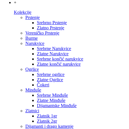
+
Kolekcije
Prstenje
Srebrno Prstenje
Zlatno Prstenje
Vereničko Prstenje
Burme
Narukvice
Srebrne Narukvice
Zlatne Narukvice
Srebrne končić narukvice
Zlatne končić narukvice
Ogrlice
Srebrne ogrlice
Zlatne Ogrlice
Čokeri
Minđuše
Srebrne Minđuše
Zlatne Minđuše
Dijamantske Minđuše
Zlatnici
Zlatnik 1gr
Zlatnik 2gr
Dijamanti i drago kamenje