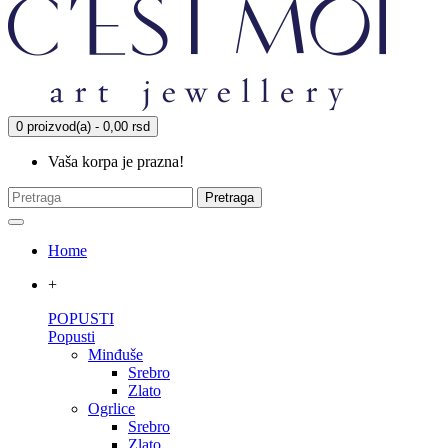
0 proizvod(a) - 0,00 rsd
Vaša korpa je prazna!
Pretraga
Home
+
POPUSTI
Popusti
Minđuše
Srebro
Zlato
Ogrlice
Srebro
Zlato