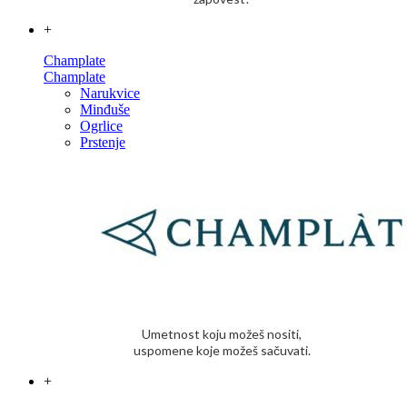
+
Champlate
Champlate
Narukvice
Minđuše
Ogrlice
Prstenje
Umetnost koju možeš nositi,
uspomene koje možeš sačuvati.
+