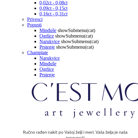
0,02ct - 0,08ct
0,09ct - 0,15ct
0,16ct - 0,31ct
Privesci
Popusti
Minđuše
showSubmenu(cat)
Ogrlice
showSubmenu(cat)
Narukvice
showSubmenu(cat)
Prstenje
showSubmenu(cat)
Champlate
Narukvice
Minđuše
Ogrlice
Prstenje
Ručno rađen nakit po Vašoj želji i meri. Vaša želja je naša
zapovest!