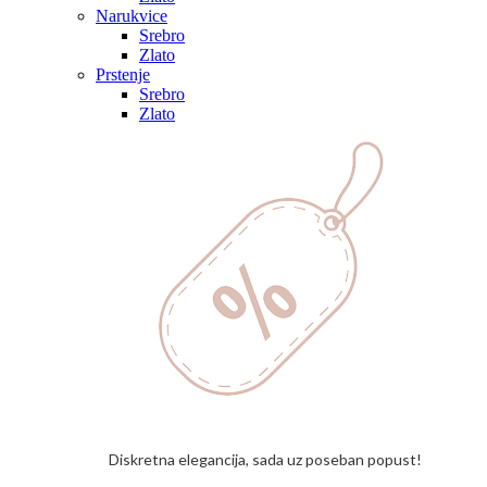
Narukvice
Srebro
Zlato
Prstenje
Srebro
Zlato
Diskretna elegancija, sada uz poseban popust!