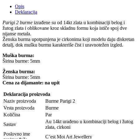
Opis
Deklaracija
Parigi 2 burme
izrađene su od 14kt zlata u kombinaciji belog i
žutog zlata i oblikovane kroz skladnu formu koja ističe spoj dve
nijanse metala.
Ženska burma upotpunjena je cirkonima koji modelu daju diskretan
detalj, dok mušku burmu karakteriše čist i uravnotežen izgled.
Muška burma:
Širina burme: 5mm
Ženska burma:
Širina burme: 5mm
Cena za dijamante: na upit
Deklaracija proizvoda
Naziv proizvoda
Burme Parigi 2
Vrsta proizvoda
Burme
Količina
Par
Au 14kt urađeno u kombinaciji belog i žutog
Sastav
zlata, cirkoni
Poslovno ime
C’est Moi Art Jewellery